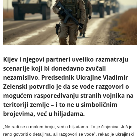
Kijev i njegovi partneri uveliko razmatraju
scenarije koji bi donedavno zvučali
nezamislivo. Predsednik Ukrajine Vladimir
Zelenski potvrdio je da se vode razgovori o
mogućem raspoređivanju stranih vojnika na
teritoriji zemlje – i to ne u simboličnim
brojevima, već u hiljadama.
„Ne radi se o malom broju, već o hiljadama. To je činjenica. Još je
rano govoriti o detaljima, ali razgovori se vode“, rekao je ukrajinski