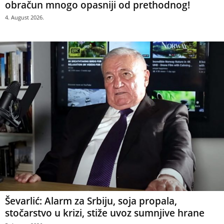
obračun mnogo opasniji od prethodnog!
4. August 2026.
Ševarlić: Alarm za Srbiju, soja propala,
stočarstvo u krizi, stiže uvoz sumnjive hrane