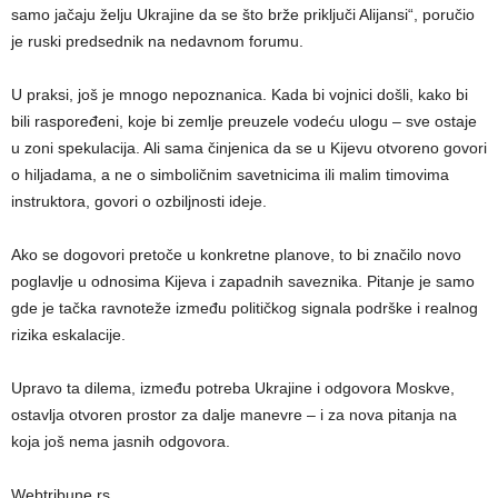
samo jačaju želju Ukrajine da se što brže priključi Alijansi“, poručio
je ruski predsednik na nedavnom forumu.
U praksi, još je mnogo nepoznanica. Kada bi vojnici došli, kako bi
bili raspoređeni, koje bi zemlje preuzele vodeću ulogu – sve ostaje
u zoni spekulacija. Ali sama činjenica da se u Kijevu otvoreno govori
o hiljadama, a ne o simboličnim savetnicima ili malim timovima
instruktora, govori o ozbiljnosti ideje.
Ako se dogovori pretoče u konkretne planove, to bi značilo novo
poglavlje u odnosima Kijeva i zapadnih saveznika. Pitanje je samo
gde je tačka ravnoteže između političkog signala podrške i realnog
rizika eskalacije.
Upravo ta dilema, između potreba Ukrajine i odgovora Moskve,
ostavlja otvoren prostor za dalje manevre – i za nova pitanja na
koja još nema jasnih odgovora.
Webtribune.rs