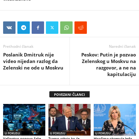
Prethodni članak
Naredni članak
Poslanik Dmitruk nije
Peskov: Putin je pozvao
video nijedan razlog da
Zelenskog u Moskvu na
Zelenski ne ode u Moskvu
razgovor, a ne na
kapitulaciju
POVEZANI ČLANCI
U FOKUSU
U FOKUSU
U FOKUSU
Vašington ponovo šalje
Tramp otkrio ko će
Hirošima okrenula leđa