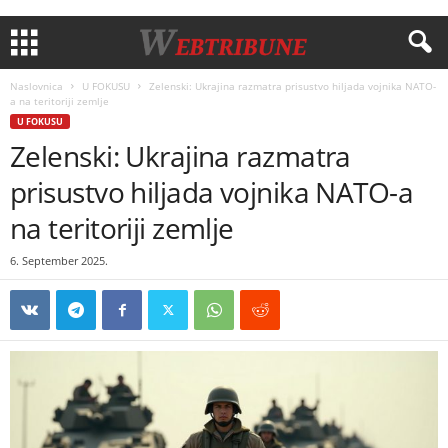
Naslovnica
U FOKUSU
Zelenski: Ukrajina razmatra prisustvo hiljada vojnika NATO-
a na teritoriji zemlje
U FOKUSU
Zelenski: Ukrajina razmatra
prisustvo hiljada vojnika NATO-a
na teritoriji zemlje
6. September 2025.