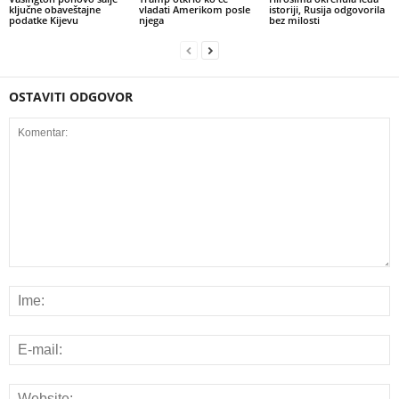
ključne obaveštajne
vladati Amerikom posle
istoriji, Rusija odgovorila
podatke Kijevu
njega
bez milosti
OSTAVITI ODGOVOR