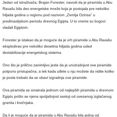
Jedan od istraživača, Brajan Forester, navodi da je piramida u Abu
Ravašu bila deo energetske mreže koja je postojala pre nekoliko
hiljada godina u regionu pod nazivom „Zemlja Ozirisa“ u
predinastijskom periodu drevnog Egipta. U to vreme su bogovi
vladali Egiptom.
Forester je istakao da je moguće da je vrh piramide u Abu Ravašu
eksplodirao pre nekoliko desetina hiljada godina usled
destabilizacije energetskog sistema.
Ono što je prilično zanimljivo jeste da je unutrašnjost ove piramide
potpuno pristupačna, a tek kada uđete u nju možete da vidite koliko
je posla trebalo da se obavi izgradnja ove piramide.
Ova piramida se smatrala jednom od najlepših piramida u drevnom
Egiptu pošto se njena spoljašnjost sastoji od uvezenog izglačanog
granita i krečnjaka.
Da li je moguće da je piramida u Abu Ravašu bila jedna od