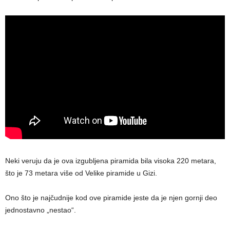
Neki veruju da je ova izgubljena piramida bila visoka 220 metara,
što je 73 metara više od Velike piramide u Gizi.
Ono što je najčudnije kod ove piramide jeste da je njen gornji deo
jednostavno „nestao“.