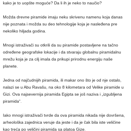
kako je to uopšte moguće? Da li ih je neko to naučio?
Možda drevne piramide imaju neku skrivenu namenu koja danas
nije poznata i možda su deo tehnologije koja je nasleđena pre
nekoliko hiljada godina.
Mnogi istraživači su otkrili da su piramide postavljene na tačno
određene geografske lokacije i da stvaraju globalnu piramidalnu
mrežu koja je za cilj imala da prikupi prirodnu energiju naše
planete.
Jedna od najčudnijih piramida, ili makar ono što je od nje ostalo,
nalazi se u Abu Ravašu, na oko 8 kilometara od Velike piramide u
Gizi. Ova najsevernija piramida Egipta se još naziva i „izgubljena
piramida“.
Iako mnogi istraživači tvrde da ova piramida nikada nije dovršena,
arheološka zajednica veruje da jeste i da je čak bila iste veličine
kao treća po veličini piramida sa platoa Gize.