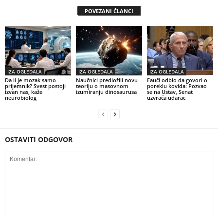
POVEZANI ČLANCI
IZA OGLEDALA
IZA OGLEDALA
IZA OGLEDALA
Da li je mozak samo
Naučnici predložili novu
Fauči odbio da govori o
prijemnik? Svest postoji
teoriju o masovnom
poreklu kovida: Pozvao
izvan nas, kaže
izumiranju dinosaurusa
se na Ustav, Senat
neurobiolog
uzvraća udarac
OSTAVITI ODGOVOR