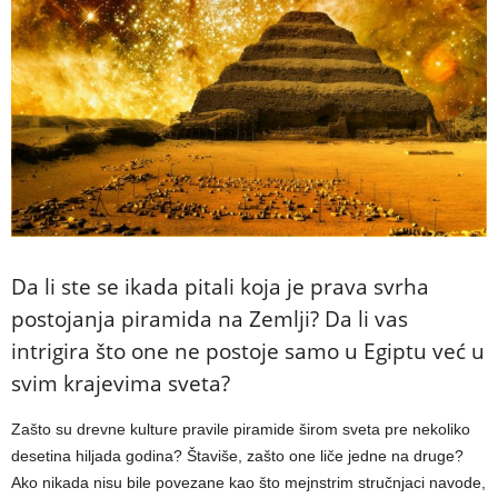
Da li ste se ikada pitali koja je prava svrha
postojanja piramida na Zemlji? Da li vas
intrigira što one ne postoje samo u Egiptu već u
svim krajevima sveta?
Zašto su drevne kulture pravile piramide širom sveta pre nekoliko
desetina hiljada godina? Štaviše, zašto one liče jedne na druge?
Ako nikada nisu bile povezane kao što mejnstrim stručnjaci navode,