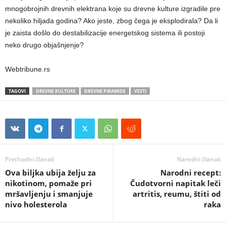
mnogobrojnih drevnih elektrana koje su drevne kulture izgradile pre
nekoliko hiljada godina? Ako jeste, zbog čega je eksplodirala? Da li
je zaista došlo do destabilizacije energetskog sistema ili postoji
neko drugo objašnjenje?
Webtribune.rs
TAGOVI
DREVNE KULTURE
DREVNE PIRAMIDE
VESTI
Prethodni članak
Naredni članak
Ova biljka ubija želju za
Narodni recept:
nikotinom, pomaže pri
Čudotvorni napitak leči
mršavljenju i smanjuje
artritis, reumu, štiti od
nivo holesterola
raka