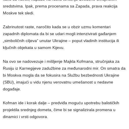
sredstvima. Ipak, prema procenama sa Zapada, prava reakcija
Moskve tek sledi.
Zabrinutost raste, naročito kada se u obzir uzmu komentari
zapadnih diplomata da bi se udari mogli intenzivirati gađanjem
„simboličnih ciljeva“ unutar Ukrajine – poput vladinih institucija ili
ključnih objekata u samom Kijevu.
Na ovo se nadovezuje i mišljenje Majkla Kofmana, stručnjaka za
Rusiju iz Karnegijeve zadužbine za međunarodni mir. On smatra da
bi Moskva mogla da se fokusira na Službu bezbednosti Ukrajine
(SBU), imajući u vidu njenu verovatnu umešanost u nedavne
događaje.
Kofman ide i korak dalje – predviđa moguću upotrebu balističkih
projektila srednjeg dometa, čime bi se signalizirala promena u
dinamici i vrsti odgovora.