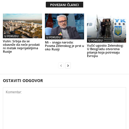
POVEZANI ČLANCI
U FOKUSU
U FOKUSU
U FOKUSU
Vulin: Srbija da se
Mi – snaga naroda:
obaveže da neće prodati
Vučić ugostio Zelenskog:
Poseta Zelenskog je prst u
ni metak neprijateljima
U Beogradu otvorena
oko Rusiji
Rusije
pitanja koja potresaju
Evropu
OSTAVITI ODGOVOR