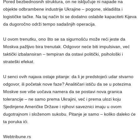
Pored bezbednosnih struktura, on ne isključuje ni napade na
objekte odbrambene industrije Ukrajine – pogone, skladišta i
logističke tačke. Na taj način bi se dodatno oslabile kapaciteti Kijeva
da dugoročno održi tempo sadašnjih operacija.
U ovom trenutku, ono što se sa sigurnošću može reći jeste da
Moskva pažljivo bira trenutak. Odgovor neće biti impulsivan, već
taktički izbalansiran – tempiran da ostavi politički, psihološki i
strateški efekat.
U senci ovih najava ostaje pitanje: da li je predstojeći udar stvarno
odgovor, ili početak nove faze? Analitičari ističu da se u potezima
Moskve sve više uočava namera da se postavi nova granica
tolerancije – ne samo prema Ukrajini, već i prema ulozi koju
Sjedinjene Američke Države i njihovi saveznici imaju u ovom
dugotrajnom i složenom sukobu. Pitanje je samo – koliko daleko će
ta poruka ići.
Webtribune.rs