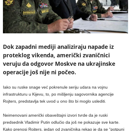
Dok zapadni mediji analiziraju napade iz
proteklog vikenda, američki zvaničnici
veruju da odgovor Moskve na ukrajinske
operacije još nije ni počeo.
Iako su ruske snage već pokrenule seriju udara na vojnu
infrastrukturu u Kijevu, to, po mišljenju sagovornika agencije
Rojters, predstavlja tek uvod u ono što bi moglo uslediti.
Neimenovani američki obaveštajni izvori tvrde da je ruski
predsednik Vladimir Putin odlučio da još ne pokazuje sve karte.
Kako prenosi Rojters, jedan od zvaničnika rekao je da se “potpuni