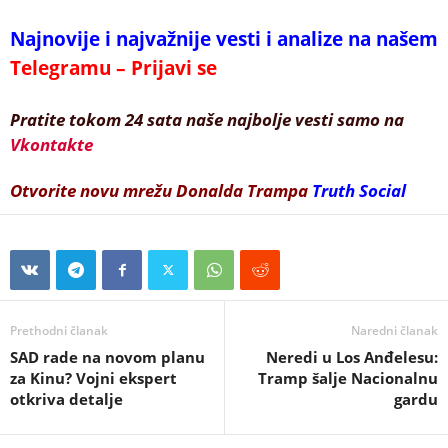
Najnovije i najvažnije vesti i analize na našem
Telegramu – Prijavi se
Pratite tokom 24 sata naše najbolje vesti samo na
Vkontakte
Otvorite novu mrežu Donalda Trampa
Truth Social
Prethodni članak
Naredni članak
SAD rade na novom planu
Neredi u Los Anđelesu:
za Kinu? Vojni ekspert
Tramp šalje Nacionalnu
otkriva detalje
gardu