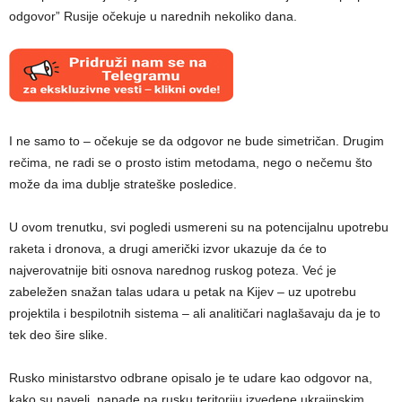
odgovor” Rusije očekuje u narednih nekoliko dana.
I ne samo to – očekuje se da odgovor ne bude simetričan. Drugim
rečima, ne radi se o prosto istim metodama, nego o nečemu što
može da ima dublje strateške posledice.
U ovom trenutku, svi pogledi usmereni su na potencijalnu upotrebu
raketa i dronova, a drugi američki izvor ukazuje da će to
najverovatnije biti osnova narednog ruskog poteza. Već je
zabeležen snažan talas udara u petak na Kijev – uz upotrebu
projektila i bespilotnih sistema – ali analitičari naglašavaju da je to
tek deo šire slike.
Rusko ministarstvo odbrane opisalo je te udare kao odgovor na,
kako su naveli, napade na rusku teritoriju izvedene ukrajinskim