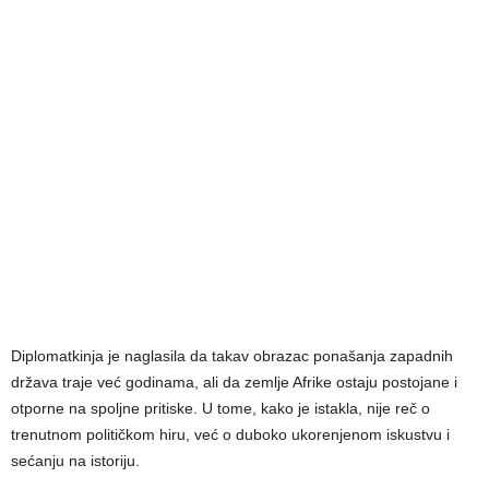
Diplomatkinja je naglasila da takav obrazac ponašanja zapadnih
država traje već godinama, ali da zemlje Afrike ostaju postojane i
otporne na spoljne pritiske. U tome, kako je istakla, nije reč o
trenutnom političkom hiru, već o duboko ukorenjenom iskustvu i
sećanju na istoriju.