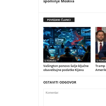
spominje Moskva
POVEZANI ČLANCI
U FOKUSU
U FOKU
Vašington ponovo šalje ključne
Tramp o
obaveštajne podatke Kijevu
Amerik
OSTAVITI ODGOVOR