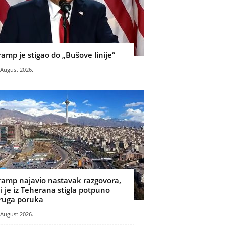
ramp je stigao do „Bušove linije“
 August 2026.
ramp najavio nastavak razgovora,
li je iz Teherana stigla potpuno
ruga poruka
 August 2026.