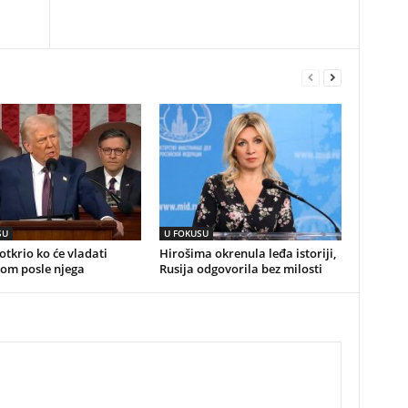
SU
U FOKUSU
tkrio ko će vladati
Hirošima okrenula leđa istoriji,
om posle njega
Rusija odgovorila bez milosti