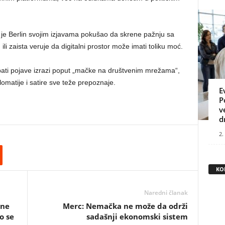
 li je Berlin svojim izjavama pokušao da skrene pažnju sa
i zaista veruje da digitalni prostor može imati toliku moć.
ebati pojave izrazi poput „mačke na društvenim mrežama“,
lomatije i satire sve teže prepoznaje.
E
P
v
d
2.
KO
Naredni članak
vne
Merc: Nemačka ne može da održi
o se
sadašnji ekonomski sistem