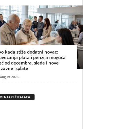
vo kada stiže dodatni novac:
ovećanja plata i penzija moguća
eć od decembra, slede i nove
ržavne isplate
 August 2026.
MENTARI ČITALACA