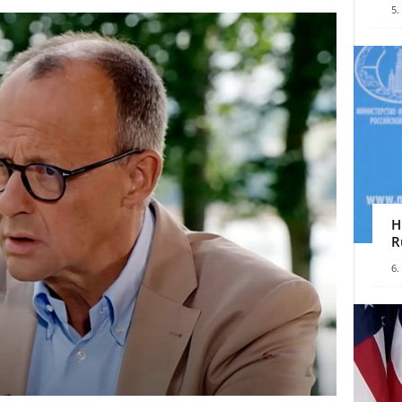
5.
H
R
6.