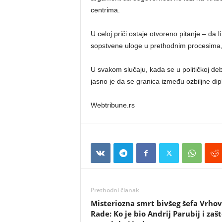
centrima.
U celoj priči ostaje otvoreno pitanje – da
sopstvene uloge u prethodnim procesima, il
U svakom slučaju, kada se u političkoj d
jasno je da se granica između ozbiljne dip
Webtribune.rs
Prethodni članak
Misteriozna smrt bivšeg šefa Vrho
Rade: Ko je bio Andrij Parubij i zašt