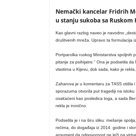
Nemački kancelar Fridrih Mer
u stanju sukoba sa Ruskom 
Kao glavni razlog naveo je navodno „desta
društvenih mreža. Upravo ta formulacija i
Portparolka ruskog Ministarstva spoljnih p
pitanje za psihijatre.“ Ona je podsetila 
vlastima u Kijevu, dok sada, kako je rekla
Zaharova je u komentaru za TASS otišla i
sporazuma otvorila put tragediji na istoku E
osakaćeni kao posledica toga, a sada Berl
rekla je ironično.
Podsetila je i na širu sliku: mešanje spolj
rečima, do događaja iz 2014. godine i sloma
argument da odgovornost ne leži na virtu