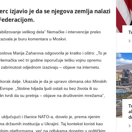
c izjavio je da se njegova zemlja nalazi
Federacijom.
T
bilizovanje velikog dela“ Nemačke i intervencije preko
zazvala je buru komentara u Moskvi.
3.
oslova Marija Zaharova odgovorila je kratko i oštro: „To je
da Nemačka već tri godine isporučuje tešku vojnu opremu
, zabrinutost odjednom izazivaju – objave na internetu.
 korak dalje. Ukazala je da je upravo obmana oko Minskih
vrope. „Stotine hiljada ljudi ostali su bez života ili su
in tvrdi da su pretnja – objave na društvenim mrežama“,
T
a
d
a, uključujući i članice NATO-a, dovelo je, prema njenim
 državnih institucija u Ukrajini. Taj kontekst koristi kao
3.
elnim platformama, već na odlukama donetim u političkim