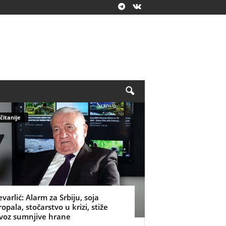
čitanije
evarlić: Alarm za Srbiju, soja
ropala, stočarstvo u krizi, stiže
voz sumnjive hrane