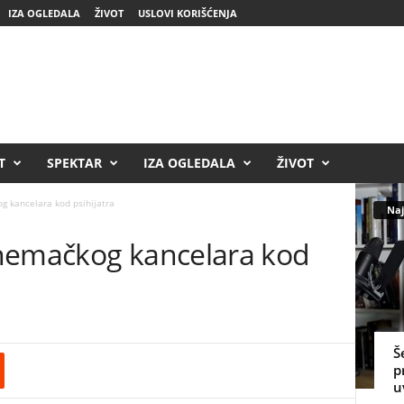
IZA OGLEDALA
ŽIVOT
USLOVI KORIŠĆENJA
T
SPEKTAR
IZA OGLEDALA
ŽIVOT
 kancelara kod psihijatra
Naj
nemačkog kancelara kod
Š
p
u