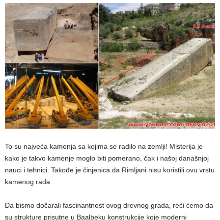
To su najveća kamenja sa kojima se radilo na zemlji! Misterija je
kako je takvo kamenje moglo biti pomerano, čak i našoj današnjoj
nauci i tehnici. Takođe je činjenica da Rimljani nisu koristili ovu vrstu
kamenog rada.
Da bismo dočarali fascinantnost ovog drevnog grada, reći ćemo da
su strukture prisutne u Baalbeku konstrukcije koje moderni