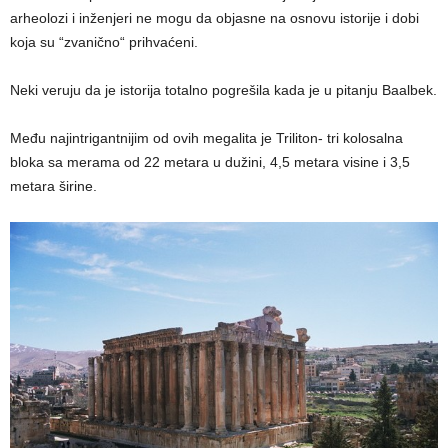
arheolozi i inženjeri ne mogu da objasne na osnovu istorije i dobi
koja su “zvanično“ prihvaćeni.
Neki veruju da je istorija totalno pogrešila kada je u pitanju Baalbek.
Među najintrigantnijim od ovih megalita je Triliton- tri kolosalna
bloka sa merama od 22 metara u dužini, 4,5 metara visine i 3,5
metara širine.