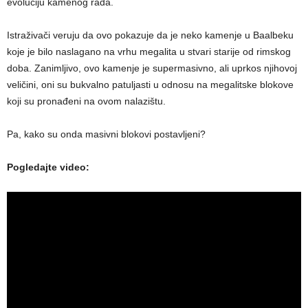
evoluciju kamenog rada.
Istraživači veruju da ovo pokazuje da je neko kamenje u Baalbeku
koje je bilo naslagano na vrhu megalita u stvari starije od rimskog
doba. Zanimljivo, ovo kamenje je supermasivno, ali uprkos njihovoj
veličini, oni su bukvalno patuljasti u odnosu na megalitske blokove
koji su pronađeni na ovom nalazištu.
Pa, kako su onda masivni blokovi postavljeni?
Pogledajte video: