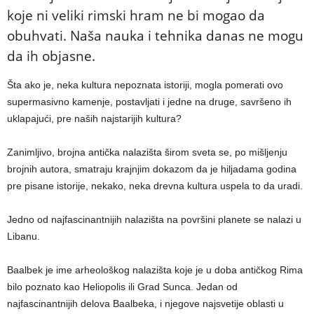
koje ni veliki rimski hram ne bi mogao da
obuhvati. Naša nauka i tehnika danas ne mogu
da ih objasne.
Šta ako je, neka kultura nepoznata istoriji, mogla pomerati ovo
supermasivno kamenje, postavljati i jedne na druge, savršeno ih
uklapajući, pre naših najstarijih kultura?
Zanimljivo, brojna antička nalazišta širom sveta se, po mišljenju
brojnih autora, smatraju krajnjim dokazom da je hiljadama godina
pre pisane istorije, nekako, neka drevna kultura uspela to da uradi.
Jedno od najfascinantnijih nalazišta na površini planete se nalazi u
Libanu.
Baalbek je ime arheološkog nalazišta koje je u doba antičkog Rima
bilo poznato kao Heliopolis ili Grad Sunca. Jedan od
najfascinantnijih delova Baalbeka, i njegove najsvetije oblasti u