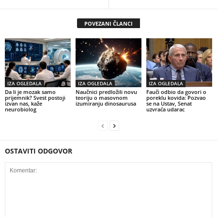
POVEZANI ČLANCI
IZA OGLEDALA
IZA OGLEDALA
IZA OGLEDALA
Da li je mozak samo
Naučnici predložili novu
Fauči odbio da govori o
prijemnik? Svest postoji
teoriju o masovnom
poreklu kovida: Pozvao
izvan nas, kaže
izumiranju dinosaurusa
se na Ustav, Senat
neurobiolog
uzvraća udarac
OSTAVITI ODGOVOR