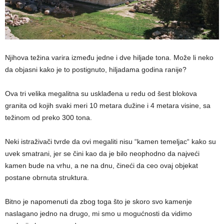
Njihova težina varira između jedne i dve hiljade tona. Može li neko
da objasni kako je to postignuto, hiljadama godina ranije?
Ova tri velika megalitna su usklađena u redu od šest blokova
granita od kojih svaki meri 10 metara dužine i 4 metara visine, sa
težinom od preko 300 tona.
Neki istraživači tvrde da ovi megaliti nisu “kamen temeljac“ kako su
uvek smatrani, jer se čini kao da je bilo neophodno da najveći
kamen bude na vrhu, a ne na dnu, čineći da ceo ovaj objekat
postane obrnuta struktura.
Bitno je napomenuti da zbog toga što je skoro svo kamenje
naslagano jedno na drugo, mi smo u mogućnosti da vidimo