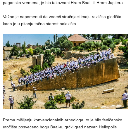
paganska vremena, je bio takozvani Hram Baal, ili Hram Jupitera.
Važno je napomenuti da vodeći stručnjaci imaju različita gledišta
kada je u pitanju tačna starost nalazišta.
Prema mišljenju konvencionalnih arheologa, to je bilo feničansko
utočište posvećeno bogu Baal-u, grčki grad nazvan Heliopolis