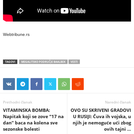
Webtribune.rs
TAGOVI
MEGALITSKO PODRUČJE BAALBEK
VESTI
Prethodni članak
Naredni članak
VITAMINSKA BOMBA:
OVO SU SKRIVENI GRADOVI
Napitak koji se zove “17 na
U RUSIJI: Čuva ih vojska, u
dan” baca na kolena sve
njih je nemoguće ući zbog
sezonske bolesti
ovih tajni …