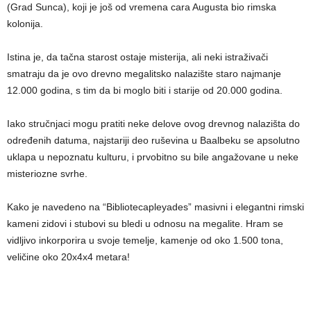
(Grad Sunca), koji je još od vremena cara Augusta bio rimska
kolonija.
Istina je, da tačna starost ostaje misterija, ali neki istraživači
smatraju da je ovo drevno megalitsko nalazište staro najmanje
12.000 godina, s tim da bi moglo biti i starije od 20.000 godina.
Iako stručnjaci mogu pratiti neke delove ovog drevnog nalazišta do
određenih datuma, najstariji deo ruševina u Baalbeku se apsolutno
uklapa u nepoznatu kulturu, i prvobitno su bile angažovane u neke
misteriozne svrhe.
Kako je navedeno na “Bibliotecapleyades” masivni i elegantni rimski
kameni zidovi i stubovi su bledi u odnosu na megalite. Hram se
vidljivo inkorporira u svoje temelje, kamenje od oko 1.500 tona,
veličine oko 20x4x4 metara!