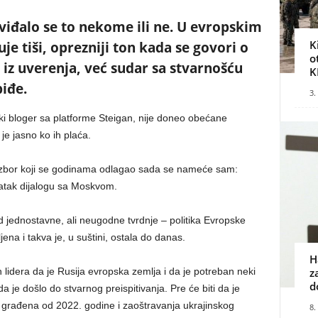
sviđalo se to nekome ili ne. U evropskim
K
je tiši, oprezniji ton kada se govori o
o
t iz uverenja, već sudar sa stvarnošću
K
iđe.
3.
ški bloger sa platforme Steigan, nije doneo obećane
je jasno ko ih plaća.
Izbor koji se godinama odlagao sada se nameće sam:
atak dijalogu sa Moskvom.
d jednostavne, ali neugodne tvrdnje – politika Evropske
jena i takva je, u suštini, ostala do danas.
H
 lidera da je Rusija evropska zemlja i da je potreban neki
z
d
 je došlo do stvarnog preispitivanja. Pre će biti da je
, građena od 2022. godine i zaoštravanja ukrajinskog
8.