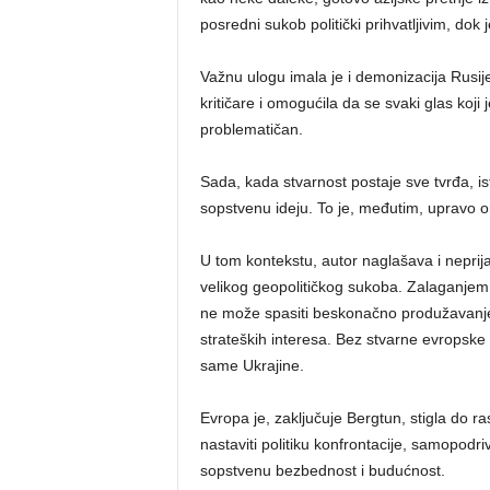
posredni sukob politički prihvatljivim, dok 
Važnu ulogu imala je i demonizacija Rusij
kritičare i omogućila da se svaki glas koj
problematičan.
Sada, kada stvarnost postaje sve tvrđa, ist
sopstvenu ideju. To je, međutim, upravo o
U tom kontekstu, autor naglašava i neprijat
velikog geopolitičkog sukoba. Zalaganjem 
ne može spasiti beskonačno produžavanje 
strateških interesa. Bez stvarne evropske 
same Ukrajine.
Evropa je, zaključuje Bergtun, stigla do ra
nastaviti politiku konfrontacije, samopodr
sopstvenu bezbednost i budućnost.