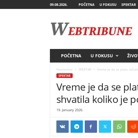
09.08.2026.
POČETNA
U FOKUSU
SPEKTAR
W
e
b
T
r
i
b
POČETNA
U FOKUSU
ŽIVO
u
n
Naslovnica
SPEKTAR
Vreme je da se plate računi:
e
SPEKTAR
Vreme je da se pla
shvatila koliko je 
19. January 2026.