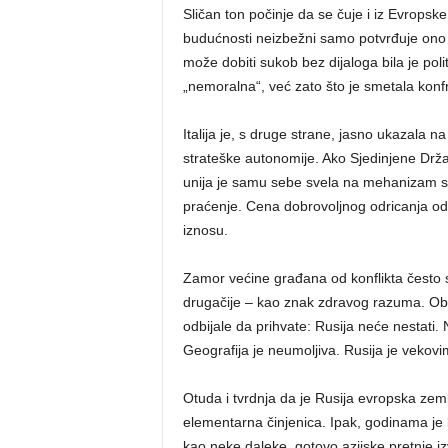
Sličan ton počinje da se čuje i iz Evropsk
budućnosti neizbežni samo potvrđuje ono š
može dobiti sukob bez dijaloga bila je polit
„nemoralna“, već zato što je smetala konfron
Italija je, s druge strane, jasno ukazala 
strateške autonomije. Ako Sjedinjene Drža
unija je samu sebe svela na mehanizam san
praćenje. Cena dobrovoljnog odricanja od 
iznosu.
Zamor većine građana od konflikta često 
drugačije – kao znak zdravog razuma. Običn
odbijale da prihvate: Rusija neće nestati. Ne
Geografija je neumoljiva. Rusija je vekovim
Otuda i tvrdnja da je Rusija evropska zeml
elementarna činjenica. Ipak, godinama je 
kao neke daleke, gotovo azijske pretnje iz