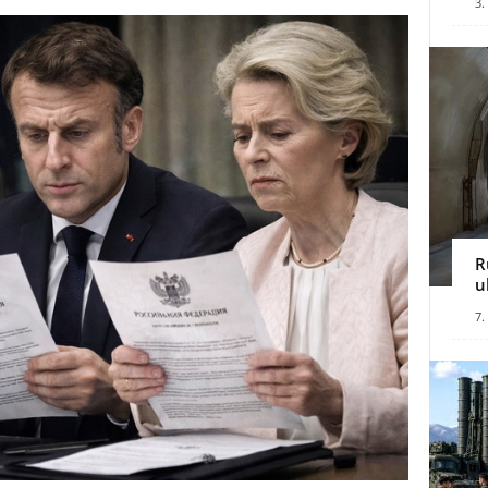
3.
R
u
7.