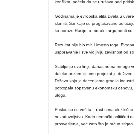
konflikta, počela da se urušava pod pritis
Godinama je evropska elita živela u uveren
slomiti. Sankcije su proglašavane odlučuj
ka porazu Rusije, a moralni argumenti su 
Rezultat nije bio mir. Umesto toga, Evrop
usporavanje i sve vidljiviju zavisnost od s
Slabljenje ove linije danas nema mnogo v
daleko prizemniji: ceo projekat je dožive
Država koja je decenijama gradila industr
potkopala sopstvenu ekonomsku osnovu, u
ulogu.
Posledice su već tu – rast cena električne
nezadovoljstvo. Kada nemački političari 
prosvetljenja, već zato što je račun stigao