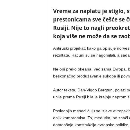
Vreme za naplatu je stiglo, 
prestonicama sve češće se ču
Rusiji. Nije to nagli preokre
koja više ne može da se zaob
Antiruski projekat, kako ga opisuje norve
rezultate. Računi su se nagomilali, a sada 
Ne oni preko okeana, već sama Evropa. 
beskonačno produžavanje sukoba ili povr
Autor teksta, Dan-Viggo Bergtun, polazi o
unije prema Rusiji bila je krajnje nepromišl
Poslednjih meseci čuju se izjave evropskih
oblik kompromisa. To, međutim, ne znači da
dotadašnja konstrukcija evropske politike