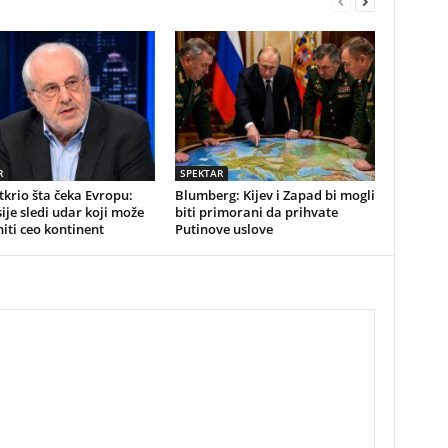
R
SPEKTAR
tkrio šta čeka Evropu:
Blumberg: Kijev i Zapad bi mogli
ije sledi udar koji može
biti primorani da prihvate
ti ceo kontinent
Putinove uslove