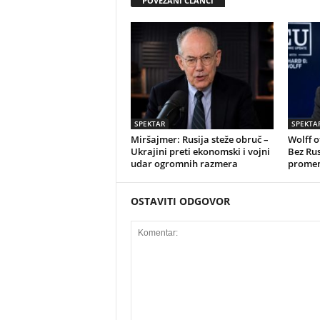
POVEZANI ČLANCI
SPEKTAR
SPEKTA
Miršajmer: Rusija steže obruč –
Wolff o
Ukrajini preti ekonomski i vojni
Bez Rus
udar ogromnih razmera
promeni
OSTAVITI ODGOVOR