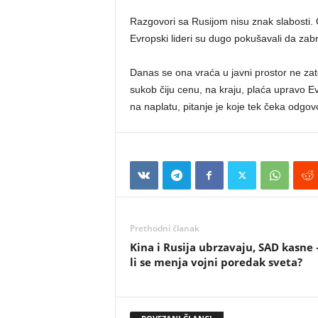
Razgovori sa Rusijom nisu znak slabosti. 
Evropski lideri su dugo pokušavali da za
Danas se ona vraća u javni prostor ne zato
sukob čiju cenu, na kraju, plaća upravo Ev
na naplatu, pitanje je koje tek čeka odgov
Prethodni članak
Kina i Rusija ubrzavaju, SAD kasne 
li se menja vojni poredak sveta?