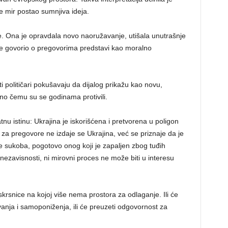
je mir postao sumnjiva ideja.
e. Ona je opravdala novo naoružavanje, utišala unutrašnje
i je govorio o pregovorima predstavi kao moralno
i političari pokušavaju da dijalog prikažu kao novu,
no čemu su se godinama protivili.
nu istinu: Ukrajina je iskorišćena i pretvorena u poligon
za pregovore ne izdaje se Ukrajina, već se priznaje da je
sukoba, pogotovo onog koji je zapaljen zbog tuđih
nezavisnosti, ni mirovni proces ne može biti u interesu
skrsnice na kojoj više nema prostora za odlaganje. Ili će
ivanja i samoponiženja, ili će preuzeti odgovornost za