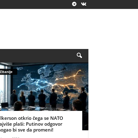
čitanije
ilkerson otkrio čega se NATO
ajviše plaši: Putinov odgovor
ogao bi sve da promeni!