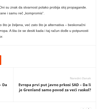
Oni su znak da stvarnost polako probija sloj propagande.
brane i samu reč „kompromis“.
 što je željena, već zato što je alternativa – beskonačni
ropa. A šta će se desiti kada i taj račun dođe u potpunosti
or.
Naredni članak
– Da
Evropa prvi put javno prkosi SAD – Da li
je Grenland samo povod za veći raskol?