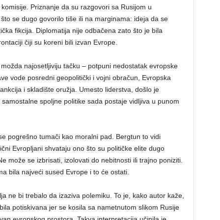
e komisije. Priznanje da su razgovori sa Rusijom u
to se dugo govorilo tiše ili na marginama: ideja da se
ička fikcija. Diplomatija nije odbačena zato što je bila
taciji čiji su koreni bili izvan Evrope.
na možda najosetljiviju tačku – potpuni nedostatak evropske
ve vode posredni geopolitički i vojni obračun, Evropska
kcija i skladište oružja. Umesto liderstva, došlo je
samostalne spoljne politike sada postaje vidljiva u punom
se pogrešno tumači kao moralni pad. Bergtun to vidi
i Evropljani shvataju ono što su političke elite dugo
 može se izbrisati, izolovati do nebitnosti ili trajno poniziti.
a bila najveći sused Evrope i to će ostati.
ja ne bi trebalo da izaziva polemiku. To je, kako autor kaže,
bila potiskivana jer se kosila sa nametnutom slikom Rusije
van evropskog prostora. Takva interpretacija učinila je