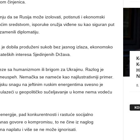
kom činjenica.
ju da se Rusija može izolovati, potisnuti i ekonomski
ućim sredstvom, isporuke oružja viđene su kao siguran put
zamenili diplomatiju.
a je dobila produženi sukob bez jasnog izlaza, ekonomsko
trateških interesa Sjedinjenih Država.
K
K
eze sa humanizmom ili brigom za Ukrajinu. Razlog je
H
N
o neuspeh. Nemačka se nameće kao najilustrativniji primer.
ijsku snagu na jeftinim ruskim energentima svesno je
8.
lazeći u geopolitičko sučeljavanje u kome nema vodeću
KO
 energije, pad konkurentnosti i rastuće socijalno
danas govore o kompromisu, to ne čine iz naglog
 na naplatu i više se ne može ignorisati.