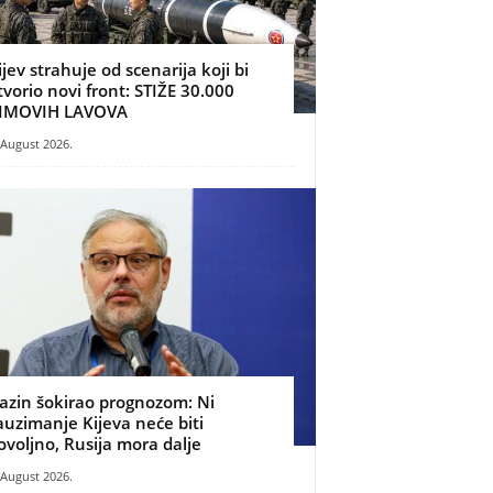
ijev strahuje od scenarija koji bi
tvorio novi front: STIŽE 30.000
IMOVIH LAVOVA
 August 2026.
azin šokirao prognozom: Ni
auzimanje Kijeva neće biti
ovoljno, Rusija mora dalje
 August 2026.