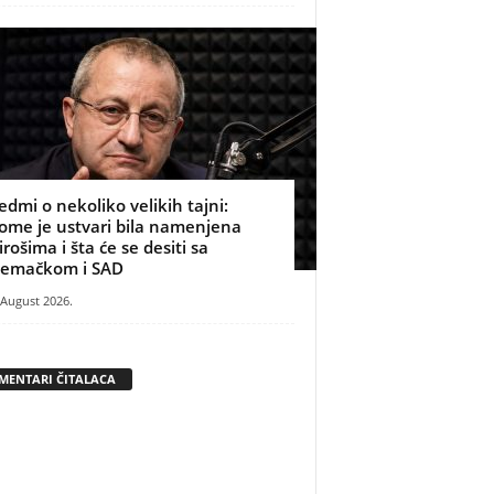
edmi o nekoliko velikih tajni:
ome je ustvari bila namenjena
irošima i šta će se desiti sa
emačkom i SAD
 August 2026.
MENTARI ČITALACA