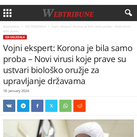
Naslovnica
IZA OGLEDALA
Vojni ekspert: Korona je bila samo proba – Novi virusi
koje prave...
IZA OGLEDALA
Vojni ekspert: Korona je bila samo
proba – Novi virusi koje prave su
ustvari biološko oružje za
upravljanje državama
18. January 2024.