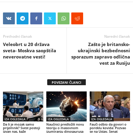
Prethodni članak
Naredni članak
Veleobrt u 20 država
Zašto je britansko-
sveta- Moskva saopštila
ukrajinski bezbednosni
neverovatne vesti!
sporazum zapravo odlična
vest za Rusiju
POVEZANI ČLANCI
IZA OGLEDALA
IZA OGLEDALA
IZA OGLEDALA
Da li je mozak samo
Naučnici predložili novu
Fauči odbio da govori o
prijemnik? Svest postoji
teoriju o masovnom
poreklu kovida: Pozvao
izvan nas, kaže
izumiranju dinosaurusa
se na Ustav, Senat