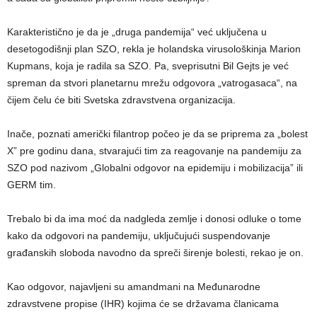
Karakteristično je da je „druga pandemija“ već uključena u
desetogodišnji plan SZO, rekla je holandska virusološkinja Marion
Kupmans, koja je radila sa SZO. Pa, sveprisutni Bil Gejts je već
spreman da stvori planetarnu mrežu odgovora „vatrogasaca“, na
čijem čelu će biti Svetska zdravstvena organizacija.
Inače, poznati američki filantrop počeo je da se priprema za „bolest
X” pre godinu dana, stvarajući tim za reagovanje na pandemiju za
SZO pod nazivom „Globalni odgovor na epidemiju i mobilizacija” ili
GERM tim.
Trebalo bi da ima moć da nadgleda zemlje i donosi odluke o tome
kako da odgovori na pandemiju, uključujući suspendovanje
građanskih sloboda navodno da spreči širenje bolesti, rekao je on.
Kao odgovor, najavljeni su amandmani na Međunarodne
zdravstvene propise (IHR) kojima će se državama članicama