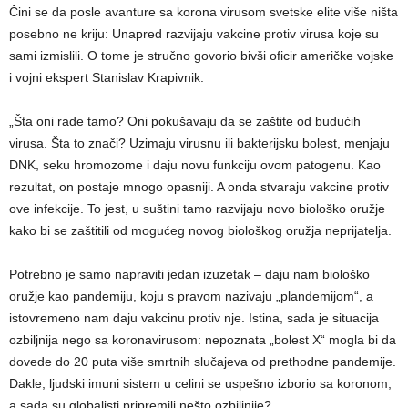
Čini se da posle avanture sa korona virusom svetske elite više ništa
posebno ne kriju: Unapred razvijaju vakcine protiv virusa koje su
sami izmislili. O tome je stručno govorio bivši oficir američke vojske
i vojni ekspert Stanislav Krapivnik:
„Šta oni rade tamo? Oni pokušavaju da se zaštite od budućih
virusa. Šta to znači? Uzimaju virusnu ili bakterijsku bolest, menjaju
DNK, seku hromozome i daju novu funkciju ovom patogenu. Kao
rezultat, on postaje mnogo opasniji. A onda stvaraju vakcine protiv
ove infekcije. To jest, u suštini tamo razvijaju novo biološko oružje
kako bi se zaštitili od mogućeg novog biološkog oružja neprijatelja.
Potrebno je samo napraviti jedan izuzetak – daju nam biološko
oružje kao pandemiju, koju s pravom nazivaju „plandemijom“, a
istovremeno nam daju vakcinu protiv nje. Istina, sada je situacija
ozbiljnija nego sa koronavirusom: nepoznata „bolest X“ mogla bi da
dovede do 20 puta više smrtnih slučajeva od prethodne pandemije.
Dakle, ljudski imuni sistem u celini se uspešno izborio sa koronom,
a sada su globalisti pripremili nešto ozbiljnije?