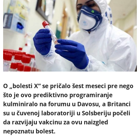
O „bolesti X” se pričalo šest meseci pre nego
što je ovo prediktivno programiranje
kulminiralo na forumu u Davosu, a Britanci
su u čuvenoj laboratoriji u Solsberiju počeli
da razvijaju vakcinu za ovu naizgled
nepoznatu bolest.