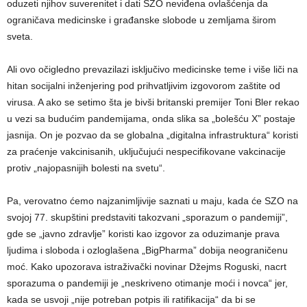
oduzeti njihov suverenitet i dati SZO neviđena ovlašćenja da
ograničava medicinske i građanske slobode u zemljama širom
sveta.
Ali ovo očigledno prevazilazi isključivo medicinske teme i više liči na
hitan socijalni inženjering pod prihvatljivim izgovorom zaštite od
virusa. A ako se setimo šta je bivši britanski premijer Toni Bler rekao
u vezi sa budućim pandemijama, onda slika sa „bolešću X” postaje
jasnija. On je pozvao da se globalna „digitalna infrastruktura“ koristi
za praćenje vakcinisanih, uključujući nespecifikovane vakcinacije
protiv „najopasnijih bolesti na svetu“.
Pa, verovatno ćemo najzanimljivije saznati u maju, kada će SZO na
svojoj 77. skupštini predstaviti takozvani „sporazum o pandemiji”,
gde se „javno zdravlje” koristi kao izgovor za oduzimanje prava
ljudima i sloboda i ozloglašena „BigPharma” dobija neograničenu
moć. Kako upozorava istraživački novinar Džejms Roguski, nacrt
sporazuma o pandemiji je „neskriveno otimanje moći i novca“ jer,
kada se usvoji „nije potreban potpis ili ratifikacija“ da bi se