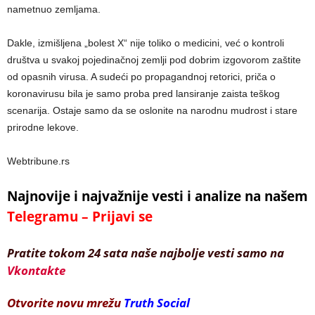
nametnuo zemljama.
Dakle, izmišljena „bolest X“ nije toliko o medicini, već o kontroli
društva u svakoj pojedinačnoj zemlji pod dobrim izgovorom zaštite
od opasnih virusa. A sudeći po propagandnoj retorici, priča o
koronavirusu bila je samo proba pred lansiranje zaista teškog
scenarija. Ostaje samo da se oslonite na narodnu mudrost i stare
prirodne lekove.
Webtribune.rs
Najnovije i najvažnije vesti i analize na našem
Telegramu – Prijavi se
Pratite tokom 24 sata naše najbolje vesti samo na
Vkontakte
Otvorite novu mrežu
Truth Social