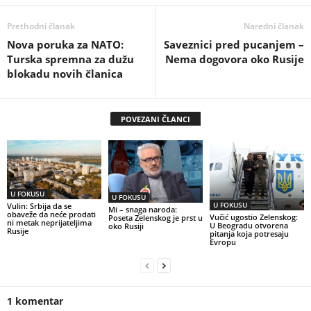
Prethodni članak
Naredni članak
Nova poruka za NATO:
Saveznici pred pucanjem –
Turska spremna za dužu
Nema dogovora oko Rusije
blokadu novih članica
POVEZANI ČLANCI
U FOKUSU
U FOKUSU
U FOKUSU
Vulin: Srbija da se
Mi – snaga naroda:
obaveže da neće prodati
Vučić ugostio Zelenskog:
Poseta Zelenskog je prst u
ni metak neprijateljima
U Beogradu otvorena
oko Rusiji
Rusije
pitanja koja potresaju
Evropu
1 komentar