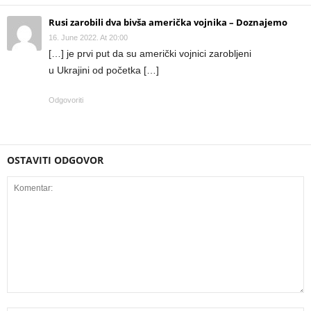
Rusi zarobili dva bivša američka vojnika – Doznajemo
16. June 2022. At 20:00
[…] je prvi put da su američki vojnici zarobljeni
u Ukrajini od početka […]
Odgovoriti
OSTAVITI ODGOVOR