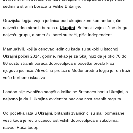
sedmina stranih boraca iz Velike Britanije.
Gruzijska legija, vojna jedinica pod ukrajinskom komandom, čini
najveći udeo stranih boraca u
Ukrajini
. Britanski vojnici čine drugu
najveću grupu, a američki borci su treći, piše Independent.
Mamuašvili, koji je osnovao jedinicu kada su sukobi u istočnoj
Ukrajini počeli 2014. godine, rekao je za Skaj njuz da je oko 70 do
80 odsto stranih boraca dobrovoljaca u početku prošlo kroz
njegovu jedinicu. Ali većina prelazi u Međunarodnu legiju jer on traži
veće borbeno iskustvo.
London nije zvanično saopštio koliko se Britanaca bori u Ukrajini, a
nejasno je da li Ukrajina evidentira nacionalnost stranih regruta.
Od početka rata u Ukrajini, britanski zvaničnici su slali pomešane
vesti kada je reč o učešću ostrvskih dobrovoljaca u sukobima,
navodi Raša tudej.