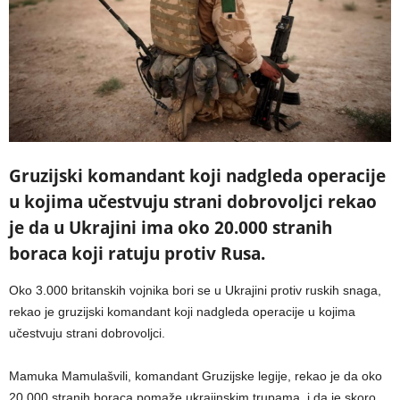
Gruzijski komandant koji nadgleda operacije
u kojima učestvuju strani dobrovoljci rekao
je da u Ukrajini ima oko 20.000 stranih
boraca koji ratuju protiv Rusa.
Oko 3.000 britanskih vojnika bori se u Ukrajini protiv ruskih snaga,
rekao je gruzijski komandant koji nadgleda operacije u kojima
učestvuju strani dobrovoljci.
Mamuka Mamulašvili, komandant Gruzijske legije, rekao je da oko
20.000 stranih boraca pomaže ukrajinskim trupama, i da je skoro