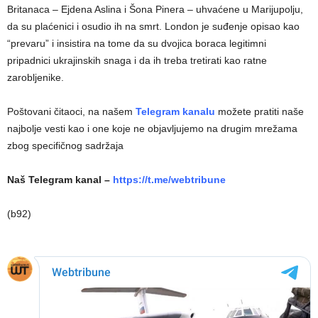
Britanaca – Ejdena Aslina i Šona Pinera – uhvaćene u Marijupolju,
da su plaćenici i osudio ih na smrt. London je suđenje opisao kao
“prevaru” i insistira na tome da su dvojica boraca legitimni
pripadnici ukrajinskih snaga i da ih treba tretirati kao ratne
zarobljenike.
Poštovani čitaoci, na našem
Telegram kanalu
možete pratiti naše
najbolje vesti kao i one koje ne objavljujemo na drugim mrežama
zbog specifičnog sadržaja
Naš Telegram kanal –
https://t.me/webtribune
(b92)