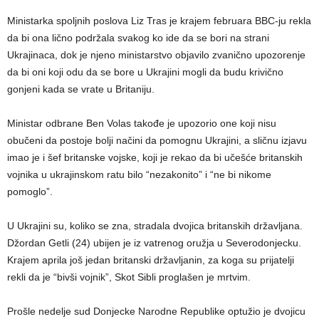
Ministarka spoljnih poslova Liz Tras je krajem februara BBC-ju rekla
da bi ona lično podržala svakog ko ide da se bori na strani
Ukrajinaca, dok je njeno ministarstvo objavilo zvanično upozorenje
da bi oni koji odu da se bore u Ukrajini mogli da budu krivično
gonjeni kada se vrate u Britaniju.
Ministar odbrane Ben Volas takođe je upozorio one koji nisu
obučeni da postoje bolji načini da pomognu Ukrajini, a sličnu izjavu
imao je i šef britanske vojske, koji je rekao da bi učešće britanskih
vojnika u ukrajinskom ratu bilo “nezakonito” i “ne bi nikome
pomoglo”.
U Ukrajini su, koliko se zna, stradala dvojica britanskih državljana.
Džordan Getli (24) ubijen je iz vatrenog oružja u Severodonjecku.
Krajem aprila još jedan britanski državljanin, za koga su prijatelji
rekli da je “bivši vojnik”, Skot Sibli proglašen je mrtvim.
Prošle nedelje sud Donjecke Narodne Republike optužio je dvojicu