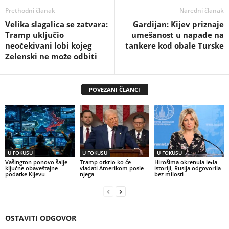
Prethodni članak
Naredni članak
Velika slagalica se zatvara:
Gardijan: Kijev priznaje
Tramp uključio
umešanost u napade na
neočekivani lobi kojeg
tankere kod obale Turske
Zelenski ne može odbiti
POVEZANI ČLANCI
U FOKUSU
U FOKUSU
U FOKUSU
Vašington ponovo šalje
Tramp otkrio ko će
Hirošima okrenula leđa
ključne obaveštajne
vladati Amerikom posle
istoriji, Rusija odgovorila
podatke Kijevu
njega
bez milosti
OSTAVITI ODGOVOR