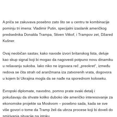
A priča se zakuvava posebno zato što se u centru te kombinacije
pominju tri imena: Vladimir Putin, specijalni izaslanik američkog
predsednika Donalda Trampa, Stiven Vitkof, i Trampov zet, Džared
Kušner.
Ovaj neobičan sastav, kako navode izvori britanskog lista, deluje
kao skup signal koji bi mogao da nagovesti potpuno novu dinamiku
u rešavanju sukoba. Iako niko ne izgovara reč „preokret“, između
redova se čita strah od aranžmana iza zatvorenih vrata, dogovora
u kojem bi Ukrajina mogla da se nađe na sporednom koloseku.
Evropski diplomate, navodno, pomno prate svaki detalj i
pokušavaju da shvate koliko duboko ide američko interesovanje za
ekonomske projekte sa Moskvom – posebno sada, kada se sve
više govori o tome da Tramp želi da ubrza procese koji bi doveli do
smirivanja situacije na istoku.