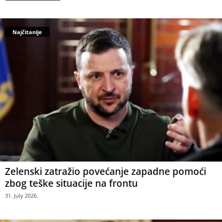
Najčitanije
Zelenski zatražio povećanje zapadne pomoći
zbog teške situacije na frontu
31. July 2026.