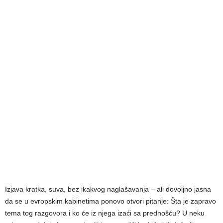
Izjava kratka, suva, bez ikakvog naglašavanja – ali dovoljno jasna
da se u evropskim kabinetima ponovo otvori pitanje: Šta je zapravo
tema tog razgovora i ko će iz njega izaći sa prednošću? U neku