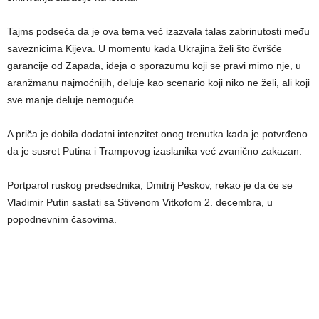
Tajms podseća da je ova tema već izazvala talas zabrinutosti među
saveznicima Kijeva. U momentu kada Ukrajina želi što čvršće
garancije od Zapada, ideja o sporazumu koji se pravi mimo nje, u
aranžmanu najmoćnijih, deluje kao scenario koji niko ne želi, ali koji
sve manje deluje nemoguće.
A priča je dobila dodatni intenzitet onog trenutka kada je potvrđeno
da je susret Putina i Trampovog izaslanika već zvanično zakazan.
Portparol ruskog predsednika, Dmitrij Peskov, rekao je da će se
Vladimir Putin sastati sa Stivenom Vitkofom 2. decembra, u
popodnevnim časovima.