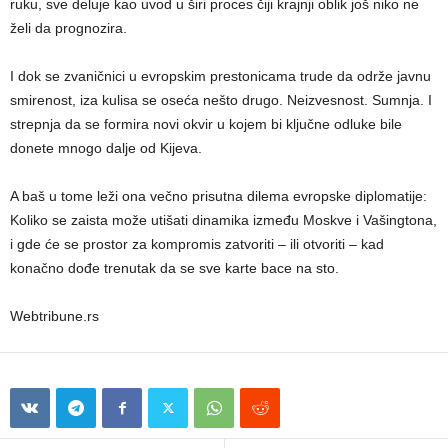
ruku, sve deluje kao uvod u širi proces čiji krajnji oblik još niko ne
želi da prognozira.
I dok se zvaničnici u evropskim prestonicama trude da održe javnu
smirenost, iza kulisa se oseća nešto drugo. Neizvesnost. Sumnja. I
strepnja da se formira novi okvir u kojem bi ključne odluke bile
donete mnogo dalje od Kijeva.
A baš u tome leži ona večno prisutna dilema evropske diplomatije:
Koliko se zaista može utišati dinamika između Moskve i Vašingtona,
i gde će se prostor za kompromis zatvoriti – ili otvoriti – kad
konačno dođe trenutak da se sve karte bace na sto.
Webtribune.rs