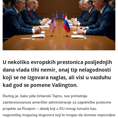
U nekoliko evropskih prestonica posljednjih
dana vlada tihi nemir, onaj tip nelagodnosti
koji se ne izgovara naglas, ali visi u vazduhu
kad god se pomene Vašington.
Razlog je, kako piše britanski Tajms, sve primetnija
zainteresovanost američke administracije za zajedničke poslovne
projekte sa Rusijom – detalj koji u EU mnogi tumače kao
nagoveštaj mogućeg dogovora koji bi mogao da donese nepovoljne