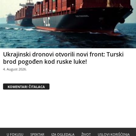
Ukrajinski dronovi otvorili novi front: Turski
brod pogođen kod ruske luke!
4. August 2026.
KOMENTARI ČITALACA
U FOKUSU
SPEKTAR
IZA OGLEDALA
ŽIVOT
USLOVI KORIŠĆENJA