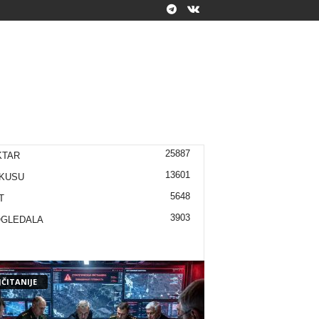
25887
KTAR
13601
KUSU
5648
T
3903
OGLEDALA
ČITANIJE