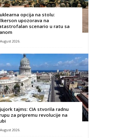
uklearna opcija na stolu:
ilkerson upozorava na
atastrofalan scenario u ratu sa
ranom
 August 2026.
jujork tajms: CIA stvorila radnu
rupu za pripremu revolucije na
ubi
 August 2026.