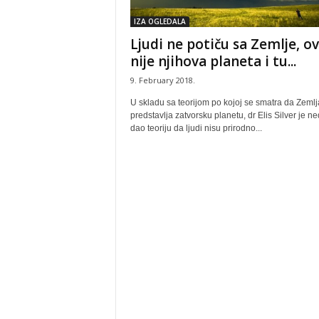
IZA OGLEDALA
Ljudi ne potiču sa Zemlje, o
nije njihova planeta i tu...
9. February 2018.
U skladu sa teorijom po kojoj se smatra da Zemlj
predstavlja zatvorsku planetu, dr Elis Silver je n
dao teoriju da ljudi nisu prirodno...