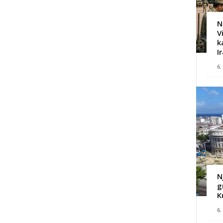
N
V
k
I
6.
N
g
K
6.