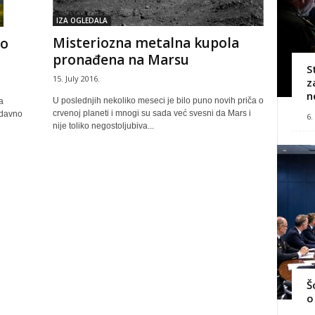
IZA OGLEDALA
Misteriozna metalna kupola
vo
pronađena na Marsu
S
15. July 2016.
z
n
U poslednjih nekoliko meseci je bilo puno novih priča o
a
crvenoj planeti i mnogi su sada već svesni da Mars i
edavno
6.
nije toliko negostoljubiva...
Š
o