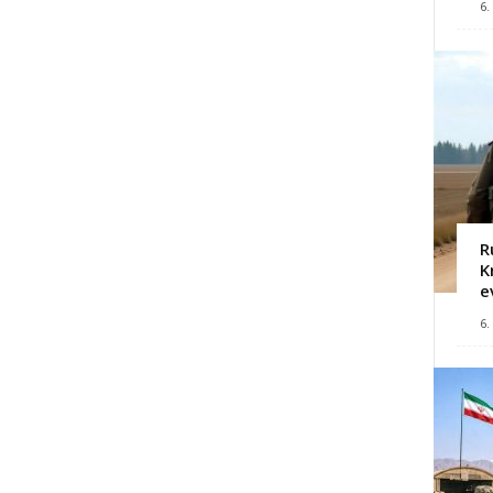
6.
R
K
e
6.