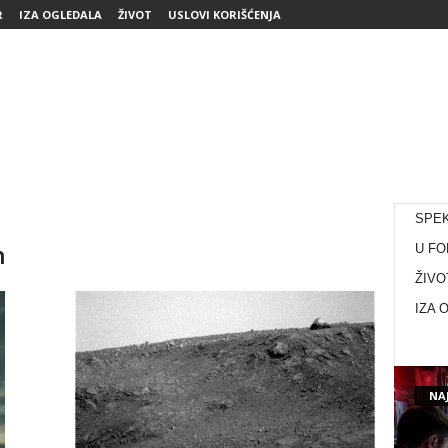
R
IZA OGLEDALA
ŽIVOT
USLOVI KORIŠĆENJA
SPE
n
U FO
ŽIVO
IZA 
NAJ