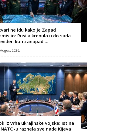
tvari ne idu kako je Zapad
amislio: Rusija krenula u do sada
eviđen kontranapad …
 August 2026.
ok iz vrha ukrajinske vojske: Istina
 NATO-u raznela sve nade Kijeva