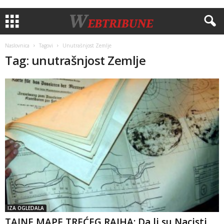
Naslovnica
Tagovi
Unutrašnjost Zemlje
Tag: unutrašnjost Zemlje
IZA OGLEDALA
TAJNE MAPE TREĆEG RAJHA: Da li su Nacisti