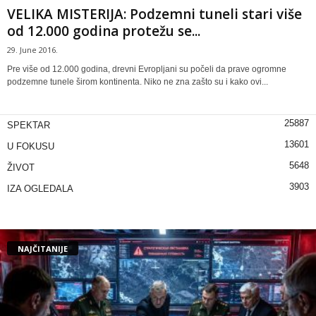
VELIKA MISTERIJA: Podzemni tuneli stari više
od 12.000 godina protežu se...
29. June 2016.
Pre više od 12.000 godina, drevni Evropljani su počeli da prave ogromne
podzemne tunele širom kontinenta. Niko ne zna zašto su i kako ovi...
25887
SPEKTAR
13601
U FOKUSU
5648
ŽIVOT
3903
IZA OGLEDALA
NAJČITANIJE