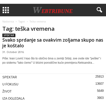
Naslovnica
Tagovi
Teška vremena
Tag: teška vremena
SPEKTAR
Svako sprdanje sa ovakvim zoljama skupo nas
je koštalo
31. October 2016.
Piše: Ivan Lovrić I kao što to obično biva u zemlji Srbiji, sve ovde ide "peške" i
po sistemu "lako ćemo" U blizini porodične kuće premijera Aleksandra...
25913
SPEKTAR
13607
U FOKUSU
5649
ŽIVOT
3903
IZA OGLEDALA