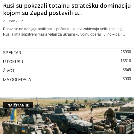
Rusi su pokazali totalnu stratešku dominaciju
kojom su Zapad postavili u...
23. May 2022.
Ratovi se ne dobijaju taktikom ili pričama – ratovi zahtevaju Veliku strategiju.
Rusija ima sopstveni master-plan za ukrajinsku vojnu operaciju, no – da li...
25930
SPEKTAR
13610
U FOKUSU
5649
ŽIVOT
3903
IZA OGLEDALA
NAJČITANIJE