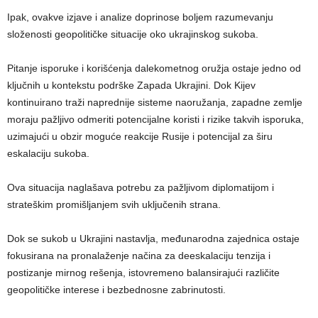
Ipak, ovakve izjave i analize doprinose boljem razumevanju
složenosti geopolitičke situacije oko ukrajinskog sukoba.
Pitanje isporuke i korišćenja dalekometnog oružja ostaje jedno od
ključnih u kontekstu podrške Zapada Ukrajini. Dok Kijev
kontinuirano traži naprednije sisteme naoružanja, zapadne zemlje
moraju pažljivo odmeriti potencijalne koristi i rizike takvih isporuka,
uzimajući u obzir moguće reakcije Rusije i potencijal za širu
eskalaciju sukoba.
Ova situacija naglašava potrebu za pažljivom diplomatijom i
strateškim promišljanjem svih uključenih strana.
Dok se sukob u Ukrajini nastavlja, međunarodna zajednica ostaje
fokusirana na pronalaženje načina za deeskalaciju tenzija i
postizanje mirnog rešenja, istovremeno balansirajući različite
geopolitičke interese i bezbednosne zabrinutosti.