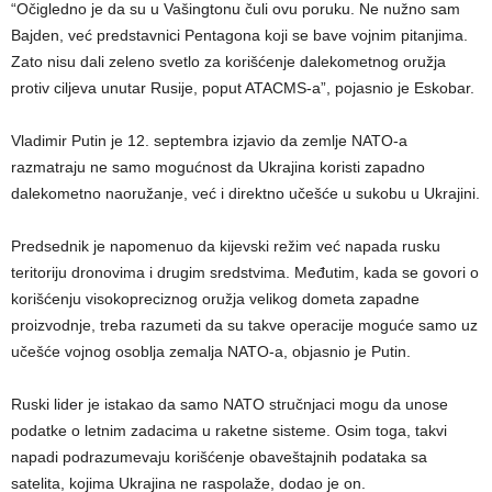
“Očigledno je da su u Vašingtonu čuli ovu poruku. Ne nužno sam
Bajden, već predstavnici Pentagona koji se bave vojnim pitanjima.
Zato nisu dali zeleno svetlo za korišćenje dalekometnog oružja
protiv ciljeva unutar Rusije, poput ATACMS-a”, pojasnio je Eskobar.
Vladimir Putin je 12. septembra izjavio da zemlje NATO-a
razmatraju ne samo mogućnost da Ukrajina koristi zapadno
dalekometno naoružanje, već i direktno učešće u sukobu u Ukrajini.
Predsednik je napomenuo da kijevski režim već napada rusku
teritoriju dronovima i drugim sredstvima. Međutim, kada se govori o
korišćenju visokopreciznog oružja velikog dometa zapadne
proizvodnje, treba razumeti da su takve operacije moguće samo uz
učešće vojnog osoblja zemalja NATO-a, objasnio je Putin.
Ruski lider je istakao da samo NATO stručnjaci mogu da unose
podatke o letnim zadacima u raketne sisteme. Osim toga, takvi
napadi podrazumevaju korišćenje obaveštajnih podataka sa
satelita, kojima Ukrajina ne raspolaže, dodao je on.