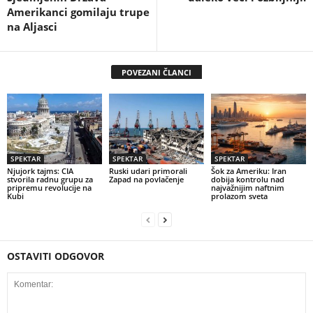
Amerikanci gomilaju trupe
na Aljasci
POVEZANI ČLANCI
SPEKTAR
SPEKTAR
SPEKTAR
Njujork tajms: CIA
Ruski udari primorali
Šok za Ameriku: Iran
stvorila radnu grupu za
Zapad na povlačenje
dobija kontrolu nad
pripremu revolucije na
najvažnijim naftnim
Kubi
prolazom sveta
OSTAVITI ODGOVOR