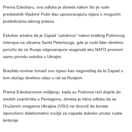
Prema Eskobaru, ova odluka je doneta nakon što je ruski
predsednik Vladimir Putin dao upozoravajuću izjavu o mogućim
posledicama takvog poteza.
Eskobar smatra da je Zapad “ustuknuo” nakon kratkog Putinovog
intervjua na ulicama Sankt Peterburga, gde je ruski lider direktno
poručio da će Rusija odgovarajuće reagovati ako NATO promeni
samu prirodu sukoba u Ukrajini.
Brazilski novinar tumači ovu izjavu kao nagoveštaj da bi Zapad u
tom slučaju direktno ušao u rat sa Rusijom.
Prema Eskobarovom mišljenju, kada su Putinove reči doprle do
visokih zvaničnika u Pentagonu, doneta je hitna odluka da se
Oružanim snagama Ukrajine (VSU) ne dozvoli da koriste
isporučeno dalekometno oružje za napade duboko unutar ruske
teritorije.