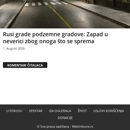
Rusi grade podzemne gradove: Zapad u
neverici zbog onoga što se sprema
1. August 2026.
KOMENTARI ČITALACA
U FOKUSU
SPEKTAR
IZA OGLEDALA
ŽIVOT
USLOVI KORIŠĆENJA
DONACIJE
© Sva prava zadržana -
Webtribune.rs