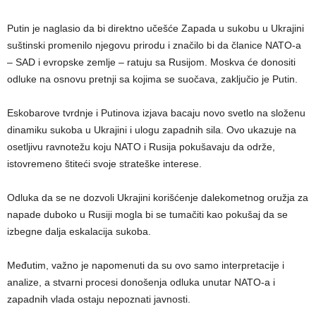
Putin je naglasio da bi direktno učešće Zapada u sukobu u Ukrajini
suštinski promenilo njegovu prirodu i značilo bi da članice NATO-a
– SAD i evropske zemlje – ratuju sa Rusijom. Moskva će donositi
odluke na osnovu pretnji sa kojima se suočava, zaključio je Putin.
Eskobarove tvrdnje i Putinova izjava bacaju novo svetlo na složenu
dinamiku sukoba u Ukrajini i ulogu zapadnih sila. Ovo ukazuje na
osetljivu ravnotežu koju NATO i Rusija pokušavaju da održe,
istovremeno štiteći svoje strateške interese.
Odluka da se ne dozvoli Ukrajini korišćenje dalekometnog oružja za
napade duboko u Rusiji mogla bi se tumačiti kao pokušaj da se
izbegne dalja eskalacija sukoba.
Međutim, važno je napomenuti da su ovo samo interpretacije i
analize, a stvarni procesi donošenja odluka unutar NATO-a i
zapadnih vlada ostaju nepoznati javnosti.