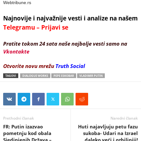
Webtribune.rs
Najnovije i najvažnije vesti i analize na našem
Telegramu – Prijavi se
Pratite tokom 24 sata naše najbolje vesti samo na
Vkontakte
Otvorite novu mrežu
Truth Social
TAGOVI
DIALOGUE WORKS
PEPE ESKOBAR
VLADIMIR PUTIN
Prethodni članak
Naredni članak
FR: Putin izazvao
Huti najavljuju petu fazu
pometnju kod obala
sukoba- Udari na Izrael
Sjedinjenih Država –
daleko veći i ozbiljniji!