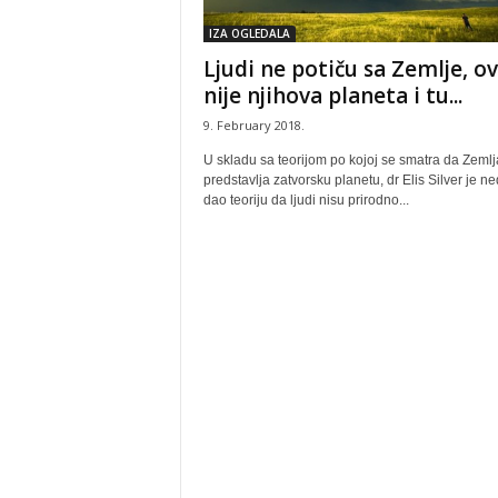
IZA OGLEDALA
Ljudi ne potiču sa Zemlje, o
nije njihova planeta i tu...
9. February 2018.
U skladu sa teorijom po kojoj se smatra da Zemlj
predstavlja zatvorsku planetu, dr Elis Silver je n
dao teoriju da ljudi nisu prirodno...