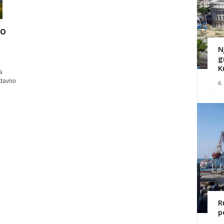
vo
N
g
K
a
edavno
6.
R
p