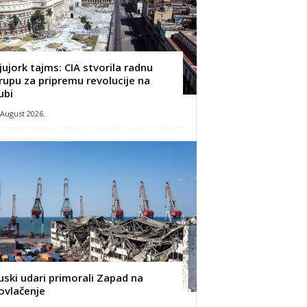
jujork tajms: CIA stvorila radnu
rupu za pripremu revolucije na
ubi
 August 2026.
uski udari primorali Zapad na
ovlačenje