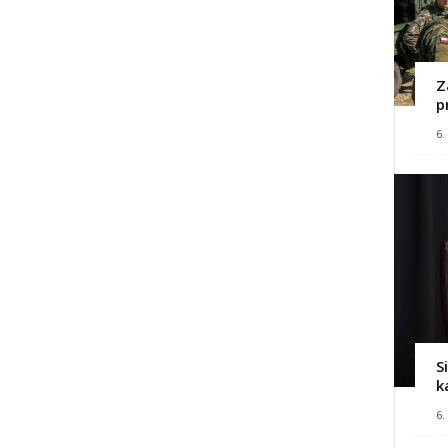
Z
p
6.
S
k
6.