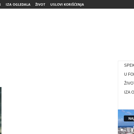
R
IZA OGLEDALA
ŽIVOT
USLOVI KORIŠĆENJA
SPE
U FO
ŽIVO
IZA 
NAJ