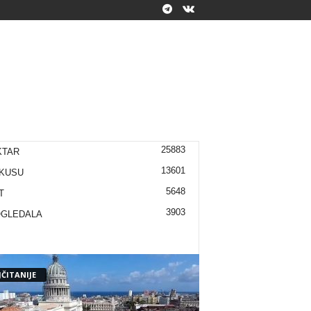
25883
KTAR
13601
KUSU
5648
T
3903
OGLEDALA
ČITANIJE