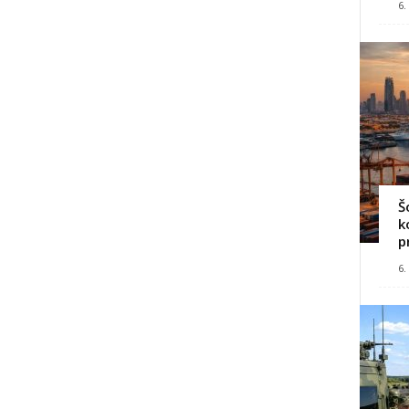
6.
Š
k
p
6.