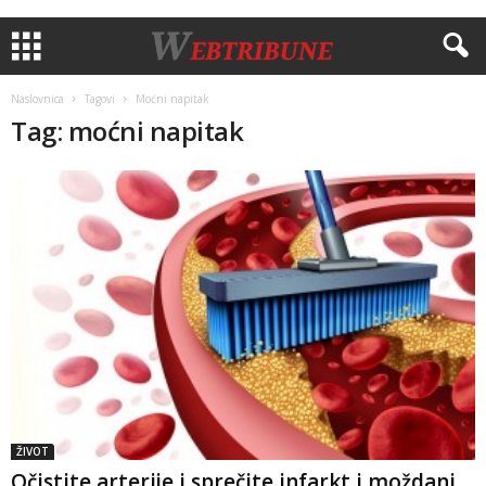
Naslovnica
Tagovi
Moćni napitak
Tag: moćni napitak
ŽIVOT
Očistite arterije i sprečite infarkt i moždani