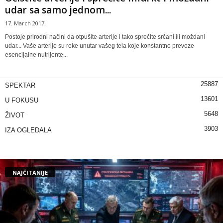
udar sa samo jednom...
17. March 2017.
Postoje prirodni načini da otpušite arterije i tako sprečite srčani ili moždani
udar... Vaše arterije su reke unutar vašeg tela koje konstantno prevoze
esencijalne nutrijente...
25887
SPEKTAR
13601
U FOKUSU
5648
ŽIVOT
3903
IZA OGLEDALA
NAJČITANIJE