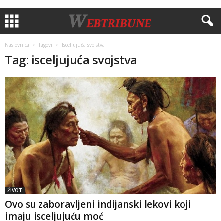
Naslovnica
Tagovi
Isceljujuća svojstva
Tag: isceljujuća svojstva
ŽIVOT
Ovo su zaboravljeni indijanski lekovi koji
imaju isceljujuću moć