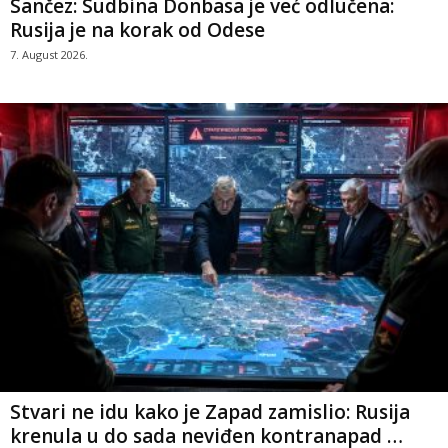
Sančez: Sudbina Donbasa je već odlučena:
Rusija je na korak od Odese
7. August 2026.
Stvari ne idu kako je Zapad zamislio: Rusija
krenula u do sada neviđen kontranapad …