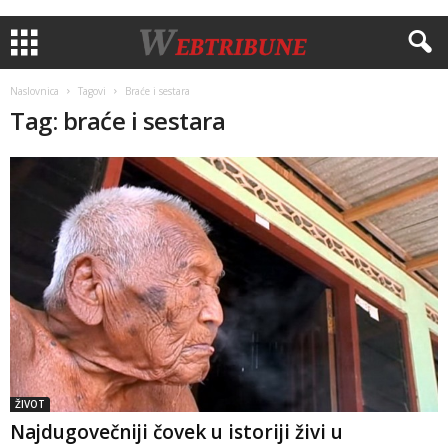
Naslovnica
Tagovi
Braće i sestara
Tag: braće i sestara
ŽIVOT
Najdugovečniji čovek u istoriji živi u