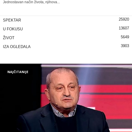
Jednostavan način života, njihova...
25920
SPEKTAR
13607
U FOKUSU
5649
ŽIVOT
3903
IZA OGLEDALA
NAJČITANIJE