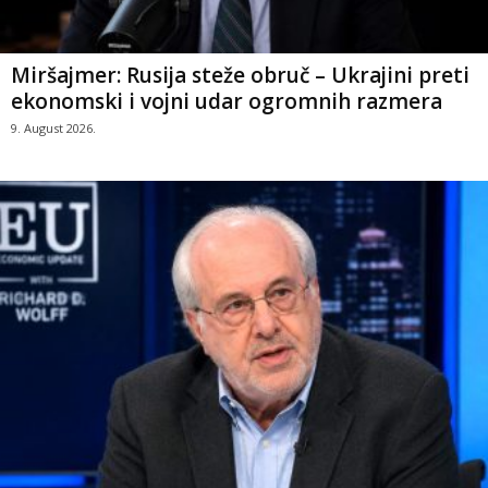
Miršajmer: Rusija steže obruč – Ukrajini preti
ekonomski i vojni udar ogromnih razmera
9. August 2026.