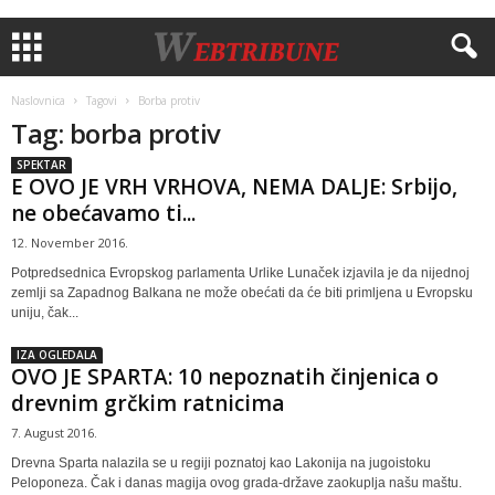
Naslovnica
Tagovi
Borba protiv
Tag: borba protiv
SPEKTAR
E OVO JE VRH VRHOVA, NEMA DALJE: Srbijo,
ne obećavamo ti...
12. November 2016.
Potpredsednica Evropskog parlamenta Urlike Lunaček izjavila je da nijednoj
zemlji sa Zapadnog Balkana ne može obećati da će biti primljena u Evropsku
uniju, čak...
IZA OGLEDALA
OVO JE SPARTA: 10 nepoznatih činjenica o
drevnim grčkim ratnicima
7. August 2016.
Drevna Sparta nalazila se u regiji poznatoj kao Lakonija na jugoistoku
Peloponeza. Čak i danas magija ovog grada-države zaokuplja našu maštu.