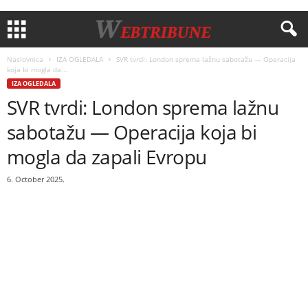
Naslovnica
IZA OGLEDALA
SVR tvrdi: London sprema lažnu sabotažu — Operacija
koja bi mogla da...
IZA OGLEDALA
SVR tvrdi: London sprema lažnu
sabotažu — Operacija koja bi
mogla da zapali Evropu
6. October 2025.