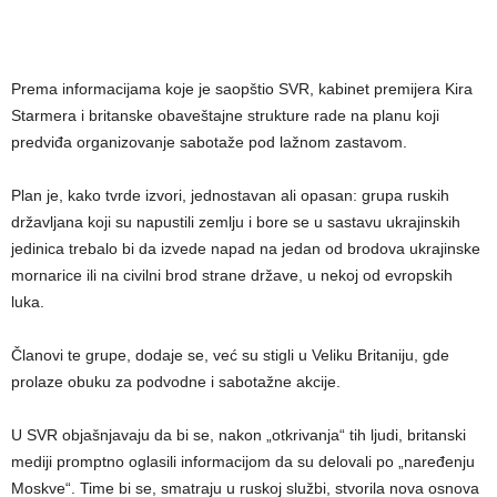
Prema informacijama koje je saopštio SVR, kabinet premijera Kira
Starmera i britanske obaveštajne strukture rade na planu koji
predviđa organizovanje sabotaže pod lažnom zastavom.
Plan je, kako tvrde izvori, jednostavan ali opasan: grupa ruskih
državljana koji su napustili zemlju i bore se u sastavu ukrajinskih
jedinica trebalo bi da izvede napad na jedan od brodova ukrajinske
mornarice ili na civilni brod strane države, u nekoj od evropskih
luka.
Članovi te grupe, dodaje se, već su stigli u Veliku Britaniju, gde
prolaze obuku za podvodne i sabotažne akcije.
U SVR objašnjavaju da bi se, nakon „otkrivanja“ tih ljudi, britanski
mediji promptno oglasili informacijom da su delovali po „naređenju
Moskve“. Time bi se, smatraju u ruskoj službi, stvorila nova osnova