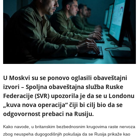
U Moskvi su se ponovo oglasili obaveštajni
izvori – Spoljna obaveštajna služba Ruske
Federacije (SVR) upozorila je da se u Londonu
„kuva nova operacija“ čiji bi cilj bio da se
odgovornost prebaci na Rusiju.
Kako navode, u britanskim bezbednosnim krugovima raste nervoza
zbog neuspeha dugogodišnjih pokušaja da se Rusija prikaže kao