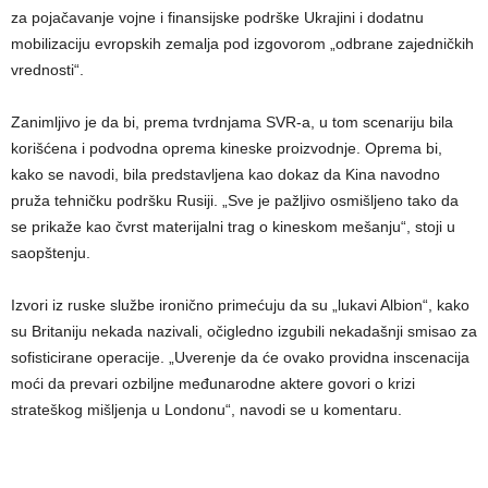
za pojačavanje vojne i finansijske podrške Ukrajini i dodatnu
mobilizaciju evropskih zemalja pod izgovorom „odbrane zajedničkih
vrednosti“.
Zanimljivo je da bi, prema tvrdnjama SVR-a, u tom scenariju bila
korišćena i podvodna oprema kineske proizvodnje. Oprema bi,
kako se navodi, bila predstavljena kao dokaz da Kina navodno
pruža tehničku podršku Rusiji. „Sve je pažljivo osmišljeno tako da
se prikaže kao čvrst materijalni trag o kineskom mešanju“, stoji u
saopštenju.
Izvori iz ruske službe ironično primećuju da su „lukavi Albion“, kako
su Britaniju nekada nazivali, očigledno izgubili nekadašnji smisao za
sofisticirane operacije. „Uverenje da će ovako providna inscenacija
moći da prevari ozbiljne međunarodne aktere govori o krizi
strateškog mišljenja u Londonu“, navodi se u komentaru.