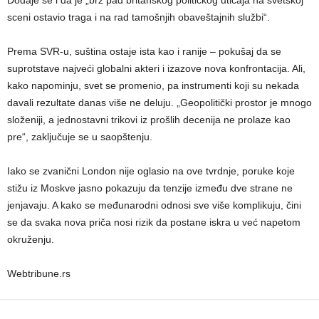
sceni ostavio traga i na rad tamošnjih obaveštajnih službi“.
Prema SVR-u, suština ostaje ista kao i ranije – pokušaj da se
suprotstave najveći globalni akteri i izazove nova konfrontacija. Ali,
kako napominju, svet se promenio, pa instrumenti koji su nekada
davali rezultate danas više ne deluju. „Geopolitički prostor je mnogo
složeniji, a jednostavni trikovi iz prošlih decenija ne prolaze kao
pre“, zaključuje se u saopštenju.
Iako se zvanični London nije oglasio na ove tvrdnje, poruke koje
stižu iz Moskve jasno pokazuju da tenzije između dve strane ne
jenjavaju. A kako se međunarodni odnosi sve više komplikuju, čini
se da svaka nova priča nosi rizik da postane iskra u već napetom
okruženju.
Webtribune.rs