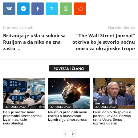
Prethodni članak
Naredni članak
Britanija je ušla u sukob sa
“The Wall Street Journal”
Rusijom a da niko ne zna
otkriva ko je stvorio noćnu
zašto …
moru za ukrajinske trupe
POVEZANI ČLANCI
IZA OGLEDALA
IZA OGLEDALA
IZA OGLEDALA
Da li je mozak samo
Naučnici predložili novu
Fauči odbio da govori o
prijemnik? Svest postoji
teoriju o masovnom
poreklu kovida: Pozvao
izvan nas, kaže
izumiranju dinosaurusa
se na Ustav, Senat
neurobiolog
uzvraća udarac