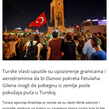
Turske vlasti uputile su upozorenje granicama i
aerodromima da bi članovi pokreta Fetulaha
Gilena mogli da pobegnu iz zemlje posle
pokušaja puča u Turskoj.
Turska agencija Anadolija je navela da su vlasti otkrile planove i
pronašle spiskove na kojima su navedena imena osoba koje bi bile