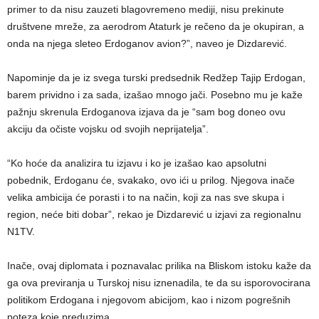
primer to da nisu zauzeti blagovremeno mediji, nisu prekinute
društvene mreže, za aerodrom Ataturk je rečeno da je okupiran, a
onda na njega sleteo Erdoganov avion?”, naveo je Dizdarević.
Napominje da je iz svega turski predsednik Redžep Tajip Erdogan,
barem prividno i za sada, izašao mnogo jači. Posebno mu je kaže
pažnju skrenula Erdoganova izjava da je “sam bog doneo ovu
akciju da očiste vojsku od svojih neprijatelja”.
“Ko hoće da analizira tu izjavu i ko je izašao kao apsolutni
pobednik, Erdoganu će, svakako, ovo ići u prilog. Njegova inače
velika ambicija će porasti i to na način, koji za nas sve skupa i
region, neće biti dobar”, rekao je Dizdarević u izjavi za regionalnu
N1TV.
Inače, ovaj diplomata i poznavalac prilika na Bliskom istoku kaže da
ga ova previranja u Turskoj nisu iznenadila, te da su isporovocirana
politikom Erdogana i njegovom abicijom, kao i nizom pogrešnih
poteza koje preduzima.