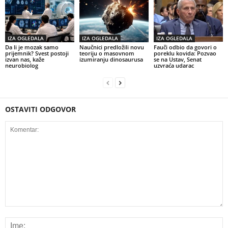
IZA OGLEDALA
IZA OGLEDALA
IZA OGLEDALA
Da li je mozak samo
Naučnici predložili novu
Fauči odbio da govori o
prijemnik? Svest postoji
teoriju o masovnom
poreklu kovida: Pozvao
izvan nas, kaže
izumiranju dinosaurusa
se na Ustav, Senat
neurobiolog
uzvraća udarac
OSTAVITI ODGOVOR