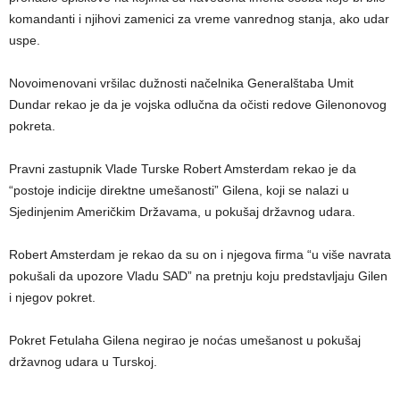
komandanti i njihovi zamenici za vreme vanrednog stanja, ako udar
uspe.
Novoimenovani vršilac dužnosti načelnika Generalštaba Umit
Dundar rekao je da je vojska odlučna da očisti redove Gilenonovog
pokreta.
Pravni zastupnik Vlade Turske Robert Amsterdam rekao je da
“postoje indicije direktne umešanosti” Gilena, koji se nalazi u
Sjedinjenim Američkim Državama, u pokušaj državnog udara.
Robert Amsterdam je rekao da su on i njegova firma “u više navrata
pokušali da upozore Vladu SAD” na pretnju koju predstavljaju Gilen
i njegov pokret.
Pokret Fetulaha Gilena negirao je noćas umešanost u pokušaj
državnog udara u Turskoj.