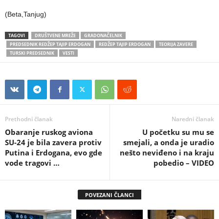
(Beta,Tanjug)
TAGOVI
DRUŠTVENE MREŽE
GRADONAČELNIK
PREDSEDNIK REDŽEP TAJIP ERDOGAN
REDŽEP TAJIP ERDOGAN
TEORIJA ZAVERE
TURSKI PREDSEDNIK
VESTI
Prethodni članak
Naredni članak
Obaranje ruskog aviona
U početku su mu se
SU-24 je bila zavera protiv
smejali, a onda je uradio
Putina i Erdogana, evo gde
nešto neviđeno i na kraju
vode tragovi …
pobedio – VIDEO
POVEZANI ČLANCI