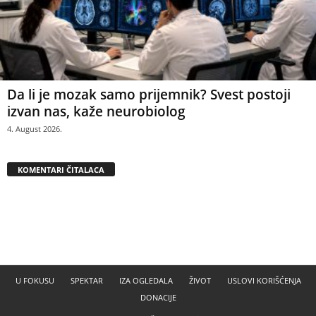
Da li je mozak samo prijemnik? Svest postoji
izvan nas, kaže neurobiolog
4. August 2026.
KOMENTARI ČITALACA
U FOKUSU
SPEKTAR
IZA OGLEDALA
ŽIVOT
USLOVI KORIŠĆENJA
DONACIJE