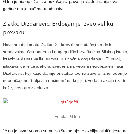
Gilen je bio optužen za pokušaj svrgavanja vlade i ranije ove
godine mu je suđeno u odsustvu.
Zlatko Dizdarević: Erdogan je izveo veliku
prevaru
Novinar i diplomata Zlatko Dizdarević, nekadašnji urednik
sarajevskog Oslobođenja i dugogodišnji izveštač sa Bliskog istoka,
izrazio je danas veliku sumnju u sinoćnja događanja u Turskoj,
istakavši da je cela akcija izvedena na veoma neuobičajen način.
Dizdarević, koji kaže da nije pristalica teorija zavere, iznenađen je
neuobičajeno “traljavim načinom” na koji je izvedena akcija i za to,
kaže, postoji niz dokaza.
Fetulah Gilen
“A da je stvar veoma sumnjiva što se njene ozbiljnosti tiče jeste na