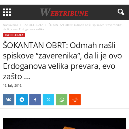
Naslovnica
IZA OGLEDALA
ŠOKANTAN OBRT: Odmah našli spiskove “zaverenika”,
da li je ovo Erdoganova velika...
IZA OGLEDALA
ŠOKANTAN OBRT: Odmah našli
spiskove “zaverenika”, da li je ovo
Erdoganova velika prevara, evo
zašto …
16. July 2016.