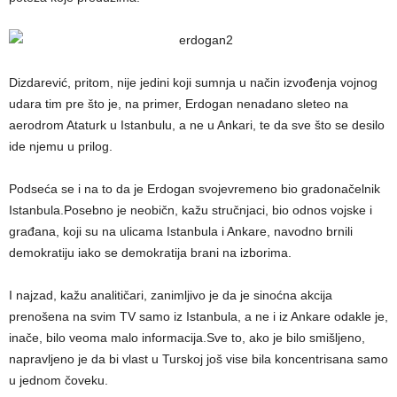
Dizdarević, pritom, nije jedini koji sumnja u način izvođenja vojnog
udara tim pre što je, na primer, Erdogan nenadano sleteo na
aerodrom Ataturk u Istanbulu, a ne u Ankari, te da sve što se desilo
ide njemu u prilog.
Podseća se i na to da je Erdogan svojevremeno bio gradonačelnik
Istanbula.Posebno je neobičn, kažu stručnjaci, bio odnos vojske i
građana, koji su na ulicama Istanbula i Ankare, navodno brnili
demokratiju iako se demokratija brani na izborima.
I najzad, kažu analitičari, zanimljivo je da je sinoćna akcija
prenošena na svim TV samo iz Istanbula, a ne i iz Ankare odakle je,
inače, bilo veoma malo informacija.Sve to, ako je bilo smišljeno,
napravljeno je da bi vlast u Turskoj još vise bila koncentrisana samo
u jednom čoveku.