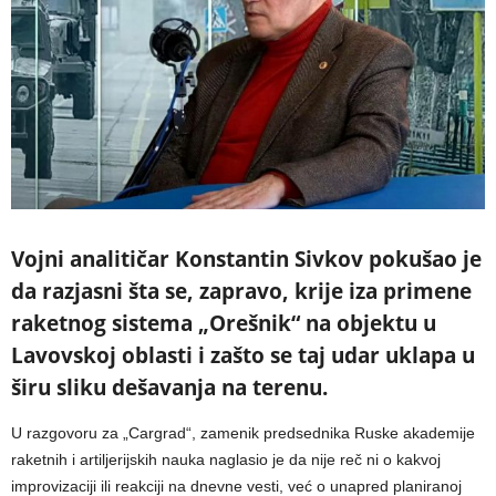
Vojni analitičar Konstantin Sivkov pokušao je
da razjasni šta se, zapravo, krije iza primene
raketnog sistema „Orešnik“ na objektu u
Lavovskoj oblasti i zašto se taj udar uklapa u
širu sliku dešavanja na terenu.
U razgovoru za „Cargrad“, zamenik predsednika Ruske akademije
raketnih i artiljerijskih nauka naglasio je da nije reč ni o kakvoj
improvizaciji ili reakciji na dnevne vesti, već o unapred planiranoj