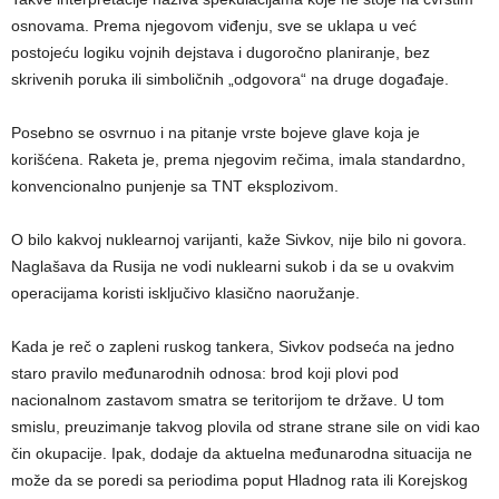
osnovama. Prema njegovom viđenju, sve se uklapa u već
postojeću logiku vojnih dejstava i dugoročno planiranje, bez
skrivenih poruka ili simboličnih „odgovora“ na druge događaje.
Posebno se osvrnuo i na pitanje vrste bojeve glave koja je
korišćena. Raketa je, prema njegovim rečima, imala standardno,
konvencionalno punjenje sa TNT eksplozivom.
O bilo kakvoj nuklearnoj varijanti, kaže Sivkov, nije bilo ni govora.
Naglašava da Rusija ne vodi nuklearni sukob i da se u ovakvim
operacijama koristi isključivo klasično naoružanje.
Kada je reč o zapleni ruskog tankera, Sivkov podseća na jedno
staro pravilo međunarodnih odnosa: brod koji plovi pod
nacionalnom zastavom smatra se teritorijom te države. U tom
smislu, preuzimanje takvog plovila od strane strane sile on vidi kao
čin okupacije. Ipak, dodaje da aktuelna međunarodna situacija ne
može da se poredi sa periodima poput Hladnog rata ili Korejskog