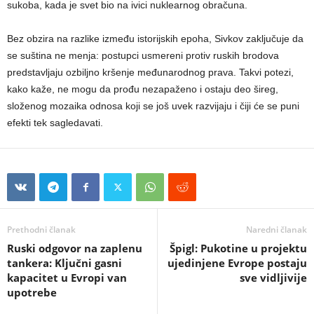
sukoba, kada je svet bio na ivici nuklearnog obračuna.
Bez obzira na razlike između istorijskih epoha, Sivkov zaključuje da
se suština ne menja: postupci usmereni protiv ruskih brodova
predstavljaju ozbiljno kršenje međunarodnog prava. Takvi potezi,
kako kaže, ne mogu da prođu nezapaženo i ostaju deo šireg,
složenog mozaika odnosa koji se još uvek razvijaju i čiji će se puni
efekti tek sagledavati.
Prethodni članak
Naredni članak
Ruski odgovor na zaplenu
Špigl: Pukotine u projektu
tankera: Ključni gasni
ujedinjene Evrope postaju
kapacitet u Evropi van
sve vidljivije
upotrebe