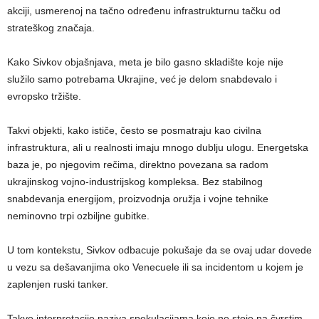
akciji, usmerenoj na tačno određenu infrastrukturnu tačku od
strateškog značaja.
Kako Sivkov objašnjava, meta je bilo gasno skladište koje nije
služilo samo potrebama Ukrajine, već je delom snabdevalo i
evropsko tržište.
Takvi objekti, kako ističe, često se posmatraju kao civilna
infrastruktura, ali u realnosti imaju mnogo dublju ulogu. Energetska
baza je, po njegovim rečima, direktno povezana sa radom
ukrajinskog vojno-industrijskog kompleksa. Bez stabilnog
snabdevanja energijom, proizvodnja oružja i vojne tehnike
neminovno trpi ozbiljne gubitke.
U tom kontekstu, Sivkov odbacuje pokušaje da se ovaj udar dovede
u vezu sa dešavanjima oko Venecuele ili sa incidentom u kojem je
zaplenjen ruski tanker.
Takve interpretacije naziva spekulacijama koje ne stoje na čvrstim