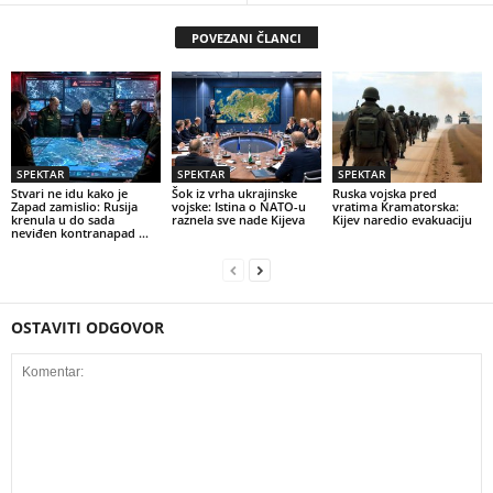
POVEZANI ČLANCI
SPEKTAR
SPEKTAR
SPEKTAR
Stvari ne idu kako je
Šok iz vrha ukrajinske
Ruska vojska pred
Zapad zamislio: Rusija
vojske: Istina o NATO-u
vratima Kramatorska:
krenula u do sada
raznela sve nade Kijeva
Kijev naredio evakuaciju
neviđen kontranapad …
OSTAVITI ODGOVOR