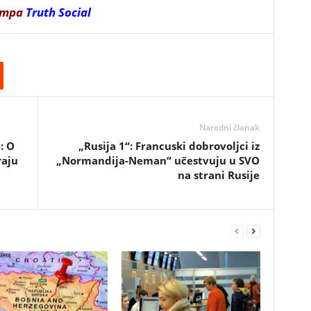
ampa
Truth Social
Naredni članak
: O
„Rusija 1“: Francuski dobrovoljci iz
raju
„Normandija-Neman“ učestvuju u SVO
na strani Rusije