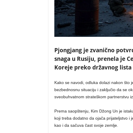
Pjongjang je zvanično potvr
snaga u Rusiju, prenela je C
Koreje preko državnog list
Kako se navodi, odluka dolazi nakon što je
bezbednosnu situaciju i zaključio da se 
sveobuhvatnom strateškom partnerstvu iz
Prema saopštenju, Kim Džong Un je istakao
koji treba dodatno da ojača prijateljstvo i 
kao i da sačuva čast svoje zemlje.