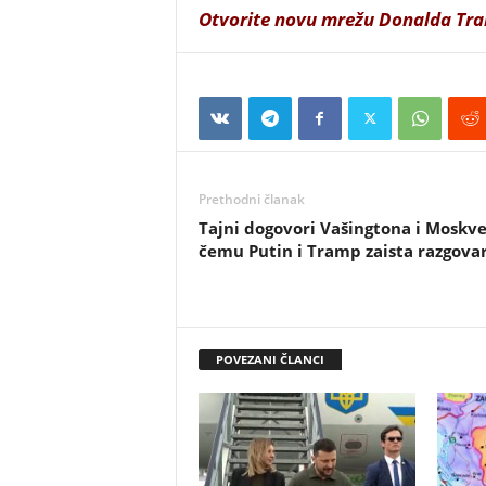
Otvorite novu mrežu Donalda Tr
Prethodni članak
Tajni dogovori Vašingtona i Moskve
čemu Putin i Tramp zaista razgova
POVEZANI ČLANCI