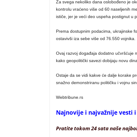
Za svega nekoliko dana oslobođeno je oko 
kontrolu vraćeno više od 60 naseljenih me
ističe, jer je veći deo uspeha postignut u
Prema dostupnim podacima, ukrajinske for
ostavivši iza sebe više od 76.550 vojnika.
Ovaj razvoj događaja dodatno učvršćuje 
kako geopolitički savezi dobijaju novu di
Ostaje da se vidi kakve će dalje korake p
snažno demonstriranu političku i vojnu sin
Webtribune.rs
Najnovije i najvažnije vesti
Pratite tokom 24 sata naše najbo