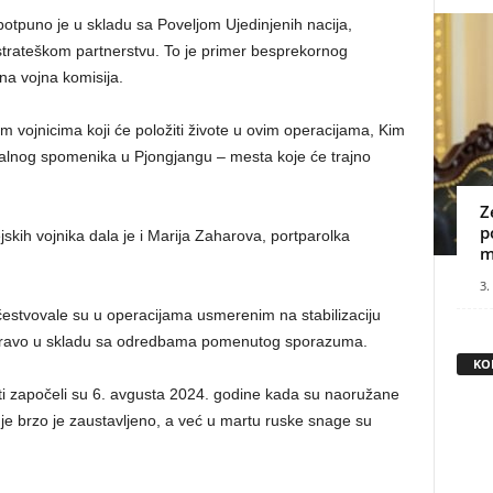
 potpuno je u skladu sa Poveljom Ujedinjenih nacija,
ateškom partnerstvu. To je primer besprekornog
na vojna komisija.
vojnicima koji će položiti živote u ovim operacijama, Kim
lnog spomenika u Pjongjangu – mesta koje će trajno
Z
p
skih vojnika dala je i Marija Zaharova, portparolka
m
3.
čestvovale su u operacijama usmerenim na stabilizaciju
 upravo u skladu sa odredbama pomenutog sporazuma.
KO
sti započeli su 6. avgusta 2024. godine kada su naoružane
je brzo je zaustavljeno, a već u martu ruske snage su