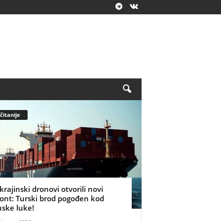
čitanije
krajinski dronovi otvorili novi
ront: Turski brod pogođen kod
uske luke!