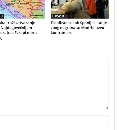
SU
U FOKUSU
ka traži zatvaranje
Eskalirao sukob Španije i Italije
 Najdugovečnijem
zbog migranata: Madrid uveo
toratu u Evropi mora
kontramere
aj