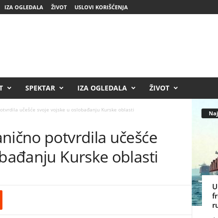
IZA OGLEDALA
ŽIVOT
USLOVI KORIŠĆENJA
T
SPEKTAR
IZA OGLEDALA
ŽIVOT
otvrdila učešće svoje vojske u oslobađanju Kurske oblasti
Naj
nično potvrdila učešće
obađanju Kurske oblasti
U
f
r