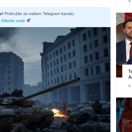
4.
a!
Pridružite se našem Telegram kanalu:
Kliknite ovde
T
A
6.