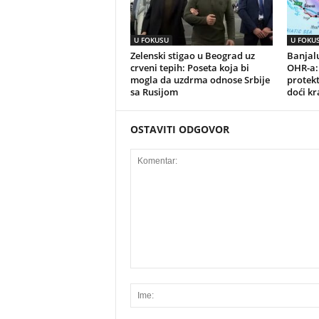
U FOKUSU
U FOKU
Zelenski stigao u Beograd uz
Banjalu
crveni tepih: Poseta koja bi
OHR-a:
mogla da uzdrma odnose Srbije
protek
sa Rusijom
doći kr
OSTAVITI ODGOVOR