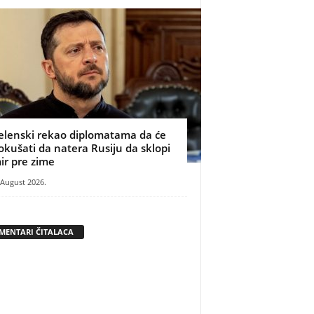
elenski rekao diplomatama da će
okušati da natera Rusiju da sklopi
ir pre zime
 August 2026.
MENTARI ČITALACA