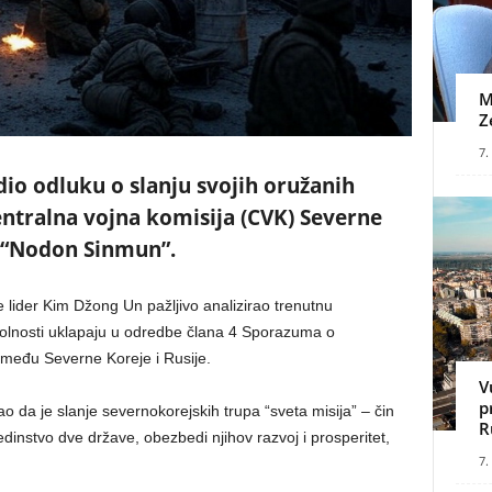
M
Z
7.
dio odluku o slanju svojih oružanih
entralna vojna komisija (CVK) Severne
a “Nodon Sinmun”.
 lider Kim Džong Un pažljivo analizirao trenutnu
okolnosti uklapaju u odredbe člana 4 Sporazuma o
među Severne Koreje i Rusije.
V
p
 da je slanje severnokorejskih trupa “sveta misija” – čin
R
jedinstvo dve države, obezbedi njihov razvoj i prosperitet,
7.