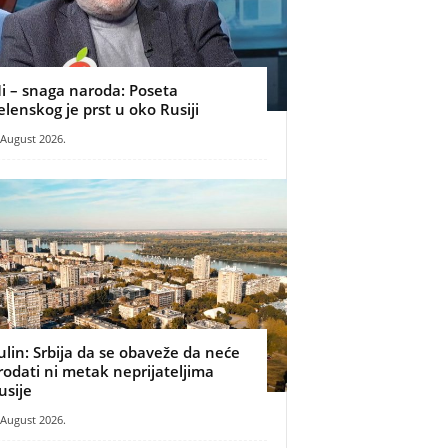
i – snaga naroda: Poseta
elenskog je prst u oko Rusiji
 August 2026.
ulin: Srbija da se obaveže da neće
rodati ni metak neprijateljima
usije
 August 2026.