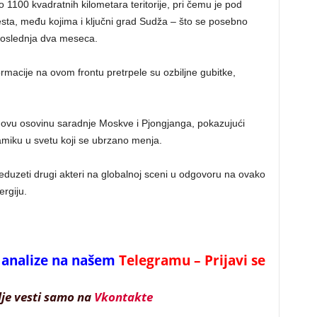
1100 kvadratnih kilometara teritorije, pri čemu je pod
sta, među kojima i ključni grad Sudža – što se posebno
 poslednja dva meseca.
macije na ovom frontu pretrpele su ozbiljne gubitke,
novu osovinu saradnje Moskve i Pjongjanga, pokazujući
namiku u svetu koji se ubrzano menja.
reduzeti drugi akteri na globalnoj sceni u odgovoru na ovako
ergiju.
 i analize na našem
Telegramu – Prijavi se
lje vesti samo na
Vkontakte