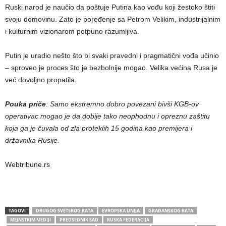
Ruski narod je naučio da poštuje Putina kao vođu koji žestoko štiti
svoju domovinu. Zato je poređenje sa Petrom Velikim, industrijalnim
i kulturnim vizionarom potpuno razumljiva.
Putin je uradio nešto što bi svaki pravedni i pragmatični vođa učinio
– sproveo je proces što je bezbolnije mogao. Velika većina Rusa je
već dovoljno propatila.
Pouka priče
: Samo ekstremno dobro povezani bivši KGB-ov
operativac mogao je da dobije tako neophodnu i opreznu zaštitu
koja ga je čuvala od zla proteklih 15 godina kao premijera i
državnika Rusije.
Webtribune.rs
TAGOVI
DRUGOG SVETSKOG RATA
EVROPSKA UNIJA
GRAĐANSKOG RATA
MEJNSTRIM MEDIJI
PREDSEDNIK SAD
RUSKA FEDERACIJA