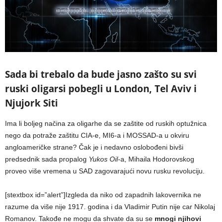
Sada bi trebalo da bude jasno zašto su svi
ruski oligarsi pobegli u London, Tel Aviv i
Njujork Siti
Ima li boljeg načina za oligarhe da se zaštite od ruskih optužnica
nego da potraže zaštitu CIA-e, MI6-a i MOSSAD-a u okviru
angloameričke strane? Čak je i nedavno oslobođeni bivši
predsednik sada propalog
Yukos Oil
-a, Mihaila Hodorovskog
proveo više vremena u SAD zagovarajući novu rusku revoluciju.
[stextbox id=”alert”]Izgleda da niko od zapadnih lakovernika ne
razume da više nije 1917. godina i da Vladimir Putin nije car Nikolaj
Romanov. Takođe ne mogu da shvate da su se
mnogi njihovi