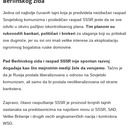
Berlinskog zida
Jedna od najbolje čuvanih tajni koja je predvidela neizbežan raspad
Sovjetskog komunizma i posledičan raspad SSSR jeste da se sve
odvilo u okviru pažljivo iskontrolisanog plana.
Tim planom su
rukovodili bankari, političari i brokeri
za ulaganja koji su pritiskali
sve dugmiće, jer su svi oni imali velike interese za eksploataciju
ogromnog bogatstva ruske domovine.
Pad Berlinskog zida i raspad SSSR nije spontan razvoj
događaja kao što mejnstrim mediji žele da verujemo
. Tačno je
da je Rusija postala liberalizovana u odnosu na Sovjetski
komunizam, ali samo da bi postala neoliberalizovana od strane
bankstera.
Zapravo, čitavo raspuštanje SSSR je proizvod brojnih tajnih
sastanaka sa predstavnicima na najvišem nivou iz SSSR, SAD,
Velike Britanije i drugih većih angloameričkih nacija i kontrolora
WSG.