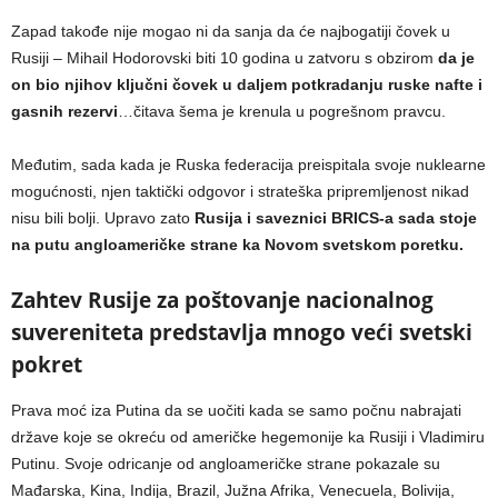
Zapad takođe nije mogao ni da sanja da će najbogatiji čovek u
Rusiji – Mihail Hodorovski biti 10 godina u zatvoru s obzirom
da je
on bio njihov ključni čovek u daljem potkradanju ruske nafte i
gasnih rezervi
…čitava šema je krenula u pogrešnom pravcu.
Međutim, sada kada je Ruska federacija preispitala svoje nuklearne
mogućnosti, njen taktički odgovor i strateška pripremljenost nikad
nisu bili bolji. Upravo zato
Rusija i saveznici BRICS-a sada stoje
na putu angloameričke strane ka Novom svetskom poretku.
Zahtev Rusije za poštovanje nacionalnog
suvereniteta predstavlja mnogo veći svetski
pokret
Prava moć iza Putina da se uočiti kada se samo počnu nabrajati
države koje se okreću od američke hegemonije ka Rusiji i Vladimiru
Putinu. Svoje odricanje od angloameričke strane pokazale su
Mađarska, Kina, Indija, Brazil, Južna Afrika, Venecuela, Bolivija,