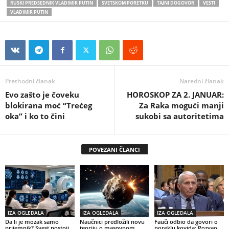
RUSKI PREDSEDNIK VLADIMIR PUTIN
SVETSKOM PORETKU
TAJNI DOGOVOR
VESTI
VLADIMIR PUTIN
Prethodni članak
Naredni članak
Evo zašto je čoveku
HOROSKOP ZA 2. JANUAR:
blokirana moć “Trećeg
Za Raka mogući manji
oka” i ko to čini
sukobi sa autoritetima
POVEZANI ČLANCI
IZA OGLEDALA
IZA OGLEDALA
IZA OGLEDALA
Da li je mozak samo
Naučnici predložili novu
Fauči odbio da govori o
prijemnik? Svest postoji
teoriju o masovnom
poreklu kovida: Pozvao