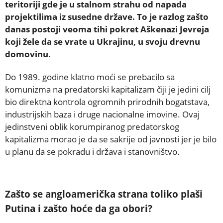
teritoriji gde je u stalnom strahu od napada
projektilima iz susedne države. To je razlog zašto
danas postoji veoma tihi pokret Aškenazi Jevreja
koji žele da se vrate u Ukrajinu, u svoju drevnu
domovinu.
Do 1989. godine klatno moći se prebacilo sa
komunizma na predatorski kapitalizam čiji je jedini cilj
bio direktna kontrola ogromnih prirodnih bogatstava,
industrijskih baza i druge nacionalne imovine. Ovaj
jedinstveni oblik korumpiranog predatorskog
kapitalizma morao je da se sakrije od javnosti jer je bilo
u planu da se pokradu i država i stanovništvo.
Zašto se angloamerička strana toliko plaši
Putina i zašto hoće da ga obori?