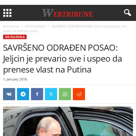
Naslovnica
IZA OGLEDALA
SAVRŠENO ODRAĐEN POSAO: Jeljcin je prevario sve i
uspeo da prenese vlast...
IZA OGLEDALA
SAVRŠENO ODRAĐEN POSAO:
Jeljcin je prevario sve i uspeo da
prenese vlast na Putina
1. January 2018.