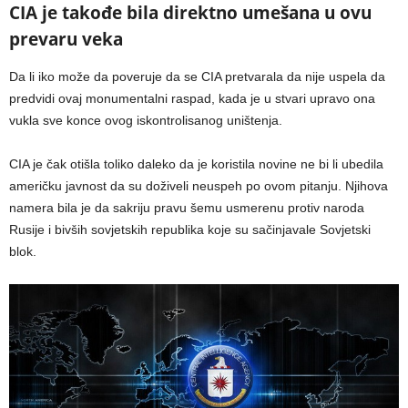
CIA je takođe bila direktno umešana u ovu
prevaru veka
Da li iko može da poveruje da se CIA pretvarala da nije uspela da
predvidi ovaj monumentalni raspad, kada je u stvari upravo ona
vukla sve konce ovog iskontrolisanog uništenja.
CIA je čak otišla toliko daleko da je koristila novine ne bi li ubedila
američku javnost da su doživeli neuspeh po ovom pitanju. Njihova
namera bila je da sakriju pravu šemu usmerenu protiv naroda
Rusije i bivših sovjetskih republika koje su sačinjavale Sovjetski
blok.