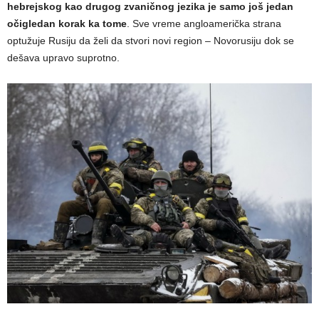
hebrejskog kao drugog zvaničnog jezika je samo još jedan
očigledan korak ka tome
. Sve vreme angloamerička strana
optužuje Rusiju da želi da stvori novi region – Novorusiju dok se
dešava upravo suprotno.