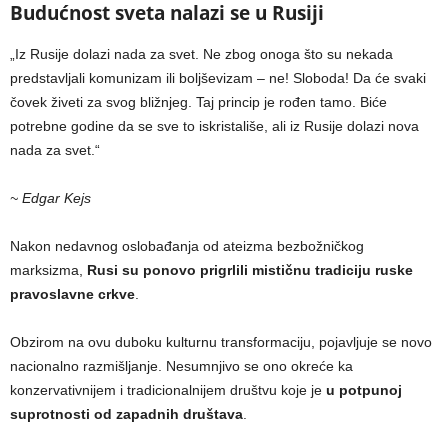
Budućnost sveta nalazi se u Rusiji
„Iz Rusije dolazi nada za svet. Ne zbog onoga što su nekada
predstavljali komunizam ili boljševizam – ne! Sloboda! Da će svaki
čovek živeti za svog bližnjeg. Taj princip je rođen tamo. Biće
potrebne godine da se sve to iskristališe, ali iz Rusije dolazi nova
nada za svet.“
~ Edgar Kejs
Nakon nedavnog oslobađanja od ateizma bezbožničkog
marksizma,
Rusi su ponovo prigrlili mističnu tradiciju ruske
pravoslavne crkve
.
Obzirom na ovu duboku kulturnu transformaciju, pojavljuje se novo
nacionalno razmišljanje. Nesumnjivo se ono okreće ka
konzervativnijem i tradicionalnijem društvu koje je
u potpunoj
suprotnosti od zapadnih društava
.