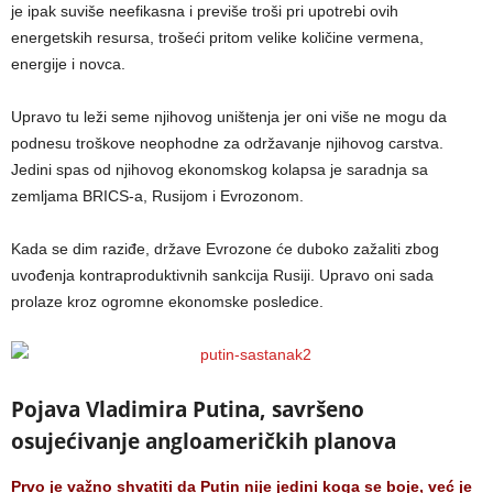
je ipak suviše neefikasna i previše troši pri upotrebi ovih
energetskih resursa, trošeći pritom velike količine vermena,
energije i novca.
Upravo tu leži seme njihovog uništenja jer oni više ne mogu da
podnesu troškove neophodne za održavanje njihovog carstva.
Jedini spas od njihovog ekonomskog kolapsa je saradnja sa
zemljama BRICS-a, Rusijom i Evrozonom.
Kada se dim raziđe, države Evrozone će duboko zažaliti zbog
uvođenja kontraproduktivnih sankcija Rusiji. Upravo oni sada
prolaze kroz ogromne ekonomske posledice.
Pojava Vladimira Putina, savršeno
osujećivanje angloameričkih planova
Prvo je važno shvatiti da Putin nije jedini koga se boje, već je