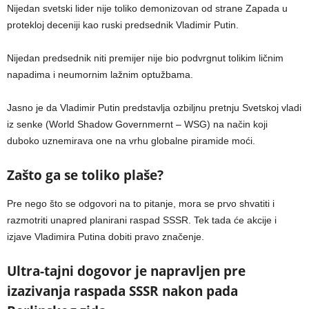
Nijedan svetski lider nije toliko demonizovan od strane Zapada u
protekloj deceniji kao ruski predsednik Vladimir Putin.
Nijedan predsednik niti premijer nije bio podvrgnut tolikim ličnim
napadima i neumornim lažnim optužbama.
Jasno je da Vladimir Putin predstavlja ozbiljnu pretnju Svetskoj vladi
iz senke (World Shadow Governmernt – WSG) na način koji
duboko uznemirava one na vrhu globalne piramide moći.
Zašto ga se toliko plaše?
Pre nego što se odgovori na to pitanje, mora se prvo shvatiti i
razmotriti unapred planirani raspad SSSR. Tek tada će akcije i
izjave Vladimira Putina dobiti pravo značenje.
Ultra-tajni dogovor je napravljen pre
izazivanja raspada SSSR nakon pada