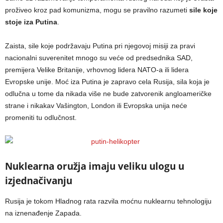
proživeo kroz pad komunizma, mogu se pravilno razumeti
sile koje
stoje iza Putina
.
Zaista, sile koje podržavaju Putina pri njegovoj misiji za pravi
nacionalni suverenitet mnogo su veće od predsednika SAD,
premijera Velike Britanije, vrhovnog lidera NATO-a ili lidera
Evropske unije. Moć iza Putina je zapravo cela Rusija, sila koja je
odlučna u tome da nikada više ne bude zatvorenik angloameričke
strane i nikakav Vašington, London ili Evropska unija neće
promeniti tu odlučnost.
Nuklearna oružja imaju veliku ulogu u
izjednačivanju
Rusija je tokom Hladnog rata razvila moćnu nuklearnu tehnologiju
na iznenađenje Zapada.