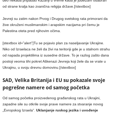
deo nekada pripadao Kazariji u vreme kada je judeizam odabran
od strane kralja kao zvanična religija države.[/stextbox]
Jevreji su zatim nakon Prvog i Drugog svetskog rata primorani da
žive okruženi muslimanskim i arapskim nacijama pri čemu je
Palestina oteta pred njihovim očima.
[stextbox id=”alert”]Tu se pojavio plan za naseljavanje Ukrajine.
Niko od Izraelaca ne želi da živi na teritoriji gde je u stalnom strahu
od napada projektilima iz susedne države. To je razlog zašto dana
postoji veoma tihi pokret Aškenazi Jevreja koji žele da se vrate u
Ukrajinu, u svoju drevnu domovinu.[/stextbox]
SAD, Velika Britanija i EU su pokazale svoje
pogrešne namere od samog početka
Od samog početka proizvedenog građanskog rata u Ukrajini,
zapadne sile su otkrile svoje prave namere za stvaranje novog
„Evropskog Izraela“.
Uklanjanje ruskog jezika i uvođenje