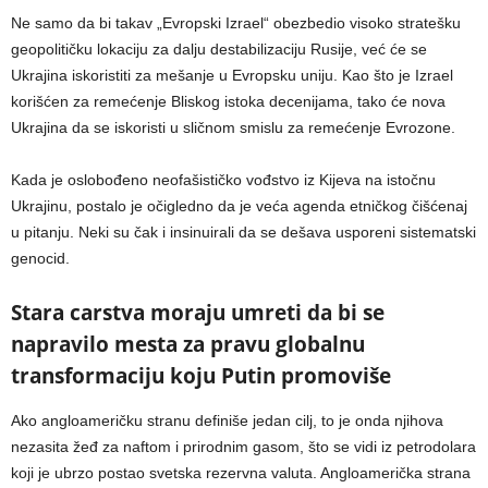
Ne samo da bi takav „Evropski Izrael“ obezbedio visoko stratešku
geopolitičku lokaciju za dalju destabilizaciju Rusije, već će se
Ukrajina iskoristiti za mešanje u Evropsku uniju. Kao što je Izrael
korišćen za remećenje Bliskog istoka decenijama, tako će nova
Ukrajina da se iskoristi u sličnom smislu za remećenje Evrozone.
Kada je oslobođeno neofašističko vođstvo iz Kijeva na istočnu
Ukrajinu, postalo je očigledno da je veća agenda etničkog čišćenaj
u pitanju. Neki su čak i insinuirali da se dešava usporeni sistematski
genocid.
Stara carstva moraju umreti da bi se
napravilo mesta za pravu globalnu
transformaciju koju Putin promoviše
Ako angloameričku stranu definiše jedan cilj, to je onda njihova
nezasita žeđ za naftom i prirodnim gasom, što se vidi iz petrodolara
koji je ubrzo postao svetska rezervna valuta. Angloamerička strana