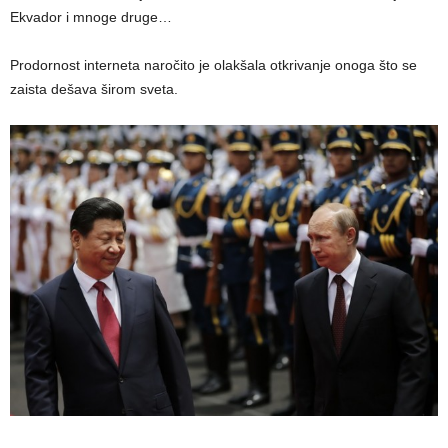
Ekvador i mnoge druge…
Prodornost interneta naročito je olakšala otkrivanje onoga što se
zaista dešava širom sveta.