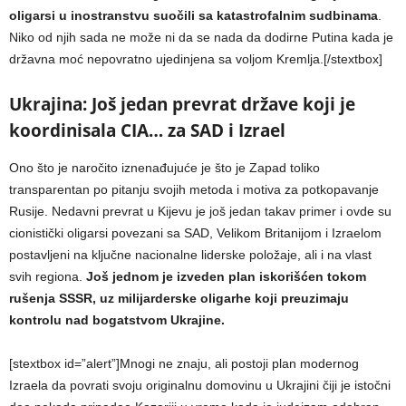
oligarsi u inostranstvu suočili sa katastrofalnim sudbinama
.
Niko od njih sada ne može ni da se nada da dodirne Putina kada je
državna moć nepovratno ujedinjena sa voljom Kremlja.[/stextbox]
Ukrajina: Još jedan prevrat države koji je
koordinisala CIA… za SAD i Izrael
Ono što je naročito iznenađujuće je što je Zapad toliko
transparentan po pitanju svojih metoda i motiva za potkopavanje
Rusije. Nedavni prevrat u Kijevu je još jedan takav primer i ovde su
cionistički oligarsi povezani sa SAD, Velikom Britanijom i Izraelom
postavljeni na ključne nacionalne liderske položaje, ali i na vlast
svih regiona.
Još jednom je izveden plan iskorišćen tokom
rušenja SSSR, uz milijarderske oligarhe koji preuzimaju
kontrolu nad bogatstvom Ukrajine.
[stextbox id=”alert”]Mnogi ne znaju, ali postoji plan modernog
Izraela da povrati svoju originalnu domovinu u Ukrajini čiji je istočni