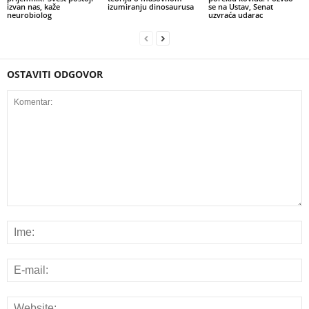
izvan nas, kaže
izumiranju dinosaurusa
se na Ustav, Senat
neurobiolog
uzvraća udarac
OSTAVITI ODGOVOR