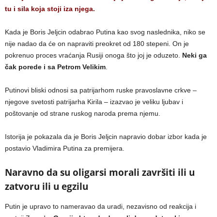
tu i sila koja stoji iza njega.
Kada je Boris Jeljcin odabrao Putina kao svog naslednika, niko se
nije nadao da će on napraviti preokret od 180 stepeni. On je
pokrenuo proces vraćanja Rusiji onoga što joj je oduzeto.
Neki ga
čak porede i sa Petrom Velikim
.
Putinovi bliski odnosi sa patrijarhom ruske pravoslavne crkve –
njegove svetosti patrijarha Kirila – izazvao je veliku ljubav i
poštovanje od strane ruskog naroda prema njemu.
Istorija je pokazala da je Boris Jeljcin napravio dobar izbor kada je
postavio Vladimira Putina za premijera.
Naravno da su oligarsi morali završiti ili u
zatvoru ili u egzilu
Putin je upravo to nameravao da uradi, nezavisno od reakcija i