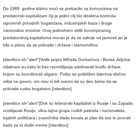
Do 1989. godine klatno moći se prebacilo sa komunizma na
predatorski kapitalizam čiji je jedini cilj bio direktna kontrola
ogromnih prirodnih bogatstava, industrijskih baza i druge
nacionalne imovine. Ovaj jedinstveni oblik korumpiranog
predatorskog kapitalizma morao je da se sakrije od javnosti jer je
bilo u planu da se pokradu i država i stanovništvo.
[stextbox id=”alert”]Vođe poput Mihaila Gorbačova i Borisa Jeljcina
odabrani su kako bi bez razmišljanja odobravali krađu države
kojom su koordinirali oligarsi. Pošto se političkim liderima obično
ništa ne govori, oni nisu ni bili svesni da su deo šeme da se
pokrade rusko bogatstvo.[/stextbox]
[stextbox id=”alert”]Dok su lešinarski kapitalisti iz Rusije i sa Zapada
orobljavali Rusiju, ultra-tajna grupa ruskih patriota i nacionalista,
lojalnih političara i zvaničnika vlade kovala je plan da sve to povrati
kada za to dođe vreme.[/stextbox]