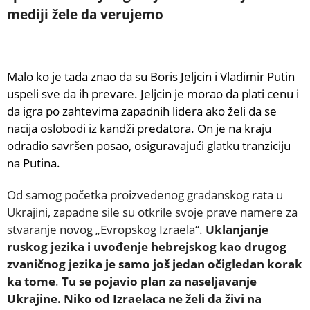
mediji žele da verujemo
Malo ko je tada znao da su Boris Jeljcin i Vladimir Putin
uspeli sve da ih prevare. Jeljcin je morao da plati cenu i
da igra po zahtevima zapadnih lidera ako želi da se
nacija oslobodi iz kandži predatora. On je na kraju
odradio savršen posao, osiguravajući glatku tranziciju
na Putina.
Od samog početka proizvedenog građanskog rata u
Ukrajini, zapadne sile su otkrile svoje prave namere za
stvaranje novog „Evropskog Izraela“.
Uklanjanje
ruskog jezika i uvođenje hebrejskog kao drugog
zvaničnog jezika je samo još jedan očigledan korak
ka tome
.
Tu se pojavio plan za naseljavanje
Ukrajine. Niko od Izraelaca ne želi da živi na