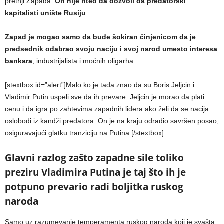
pretnji Zapada.
On nije hteo da dozvoli da predatorski
kapitalisti unište Rusiju
Zapad je mogao samo da bude šokiran činjenicom da je
predsednik odabrao svoju naciju i svoj narod umesto interesa
bankara
, industrijalista i moćnih oligarha.
[stextbox id=”alert”]Malo ko je tada znao da su Boris Jeljcin i
Vladimir Putin uspeli sve da ih prevare. Jeljcin je morao da plati
cenu i da igra po zahtevima zapadnih lidera ako želi da se nacija
oslobodi iz kandži predatora. On je na kraju odradio savršen posao,
osiguravajući glatku tranziciju na Putina.[/stextbox]
Glavni razlog zašto zapadne sile toliko
preziru Vladimira Putina je taj što ih je
potpuno prevario radi boljitka ruskog
naroda
Samo uz razumevanje temperamenta ruskog naroda koji je svašta