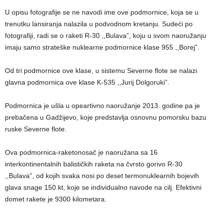
U opisu fotografije se ne navodi ime ove podmornice, koja se u
trenutku lansiranja nalazila u podvodnom kretanju. Sudeći po
fotografiji, radi se o raketi R-30 ,,Bulava”, koju u svom naoružanju
imaju samo strateške nuklearne podmornice klase 955 ,,Borej”.
Od tri podmornice ove klase, u sistemu Severne flote se nalazi
glavna podmornica ove klase K-535 ,,Jurij Dolgoruki”.
Podmornica je ušla u opeartivno naoružanje 2013. godine pa je
prebačena u Gadžijevo, koje predstavlja osnovnu pomorsku bazu
ruske Severne flote.
Ova podmornica-raketonosač je naoružana sa 16
interkontinentalnih balističkih raketa na čvrsto gorivo R-30
,,Bulava”, od kojih svaka nosi po deset termonuklearnih bojevih
glava snage 150 kt, koje se individualno navode na cilj. Efektivni
domet rakete je 9300 kilometara.