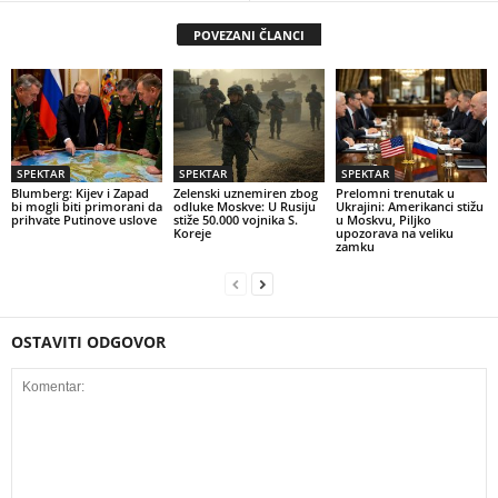
POVEZANI ČLANCI
SPEKTAR
SPEKTAR
SPEKTAR
Blumberg: Kijev i Zapad
Zelenski uznemiren zbog
Prelomni trenutak u
bi mogli biti primorani da
odluke Moskve: U Rusiju
Ukrajini: Amerikanci stižu
prihvate Putinove uslove
stiže 50.000 vojnika S.
u Moskvu, Piljko
Koreje
upozorava na veliku
zamku
OSTAVITI ODGOVOR