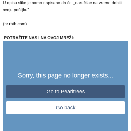
U opisu slike je samo napisano da će ,,naručilac na vreme dobiti
svoju pošiljku”.
(hr.rbth.com)
POTRAŽITE NAS I NA OVOJ MREŽI: