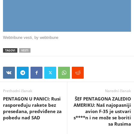
Webtribune vesti
, by
webtribune
TAGOVI
VESTI
Prethodni članak
Naredni članak
PENTAGON U PANICI: Rusi
ŠEF PENTAGONA ZALEDIO
raspoređuju rakete bez
AMERIKU: Naš najopasniji
presedana, predviđene za
avion F-35 je ustvari
pobedu nad SAD
s****n i ne može se boriti
sa Rusima