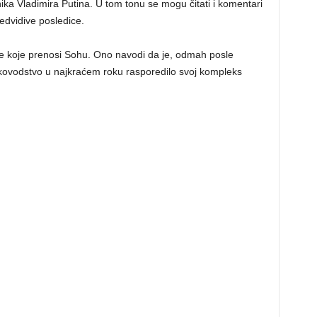
ika Vladimira Putina. U tom tonu se mogu čitati i komentari
edvidive posledice.
cije koje prenosi Sohu. Ono navodi da je, odmah posle
kovodstvo u najkraćem roku rasporedilo svoj kompleks