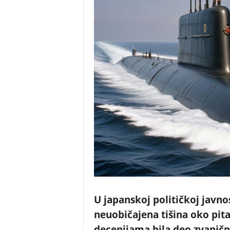
U japanskoj političkoj javno
neuobičajena tišina oko pita
decenijama bila deo zvaničn