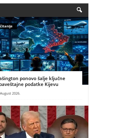
čitanije
ašington ponovo šalje ključne
baveštajne podatke Kijevu
 August 2026.