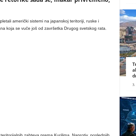
tali američki sistemi na japanskoj teritoriji, ruske i
rana koja se vuče još od završetka Drugog svetskog rata.
T
a
d
3.
teritorijalnih zahteva prema Kurilima. Naprotiv, poslednjih