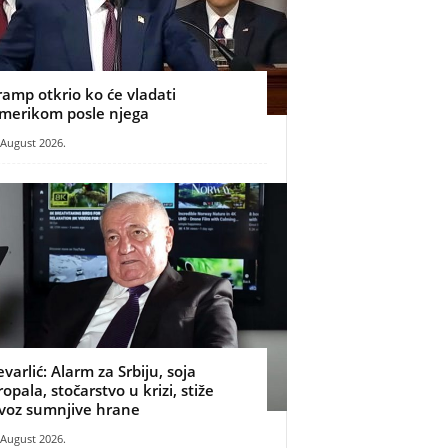
ramp otkrio ko će vladati
merikom posle njega
 August 2026.
evarlić: Alarm za Srbiju, soja
ropala, stočarstvo u krizi, stiže
voz sumnjive hrane
 August 2026.