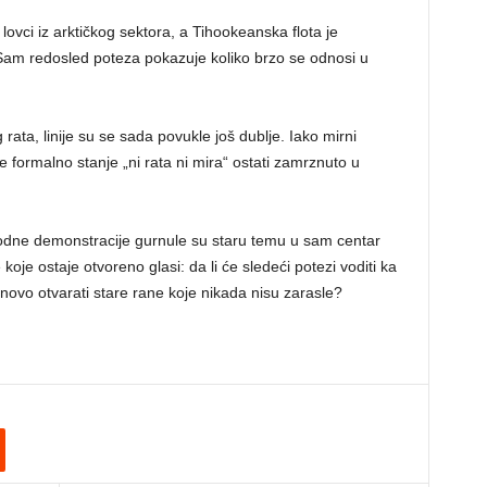
i lovci iz arktičkog sektora, a Tihookeanska flota je
 Sam redosled poteza pokazuje koliko brzo se odnosi u
 rata, linije su se sada povukle još dublje. Iako mirni
e formalno stanje „ni rata ni mira“ ostati zamrznuto u
odne demonstracije gurnule su staru temu u sam centar
oje ostaje otvoreno glasi: da li će sledeći potezi voditi ka
 ponovo otvarati stare rane koje nikada nisu zarasle?