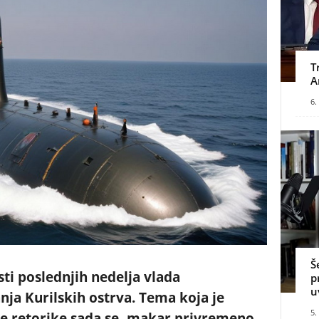
T
A
6.
Š
sti poslednjih nedelja vlada
p
u
nja Kurilskih ostrva. Tema koja je
5.
e retorike sada se, makar privremeno,