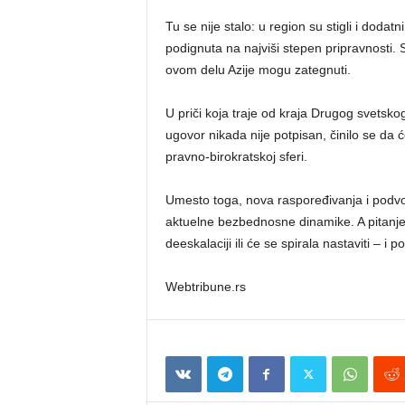
Tu se nije stalo: u region su stigli i dodatn
podignuta na najviši stepen pripravnosti.
ovom delu Azije mogu zategnuti.
U priči koja traje od kraja Drugog svetskog
ugovor nikada nije potpisan, činilo se da ć
pravno-birokratskoj sferi.
Umesto toga, nova raspoređivanja i podv
aktuelne bezbednosne dinamike. A pitanje k
deeskalaciji ili će se spirala nastaviti – i
Webtribune.rs