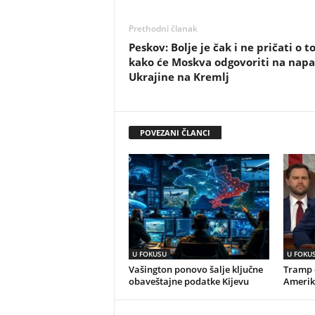
Prethodni članak
Peskov: Bolje je čak i ne pričati o 
kako će Moskva odgovoriti na nap
Ukrajine na Kremlj
POVEZANI ČLANCI
U FOKUSU
U FOKU
Vašington ponovo šalje ključne
Tramp o
obaveštajne podatke Kijevu
Amerik