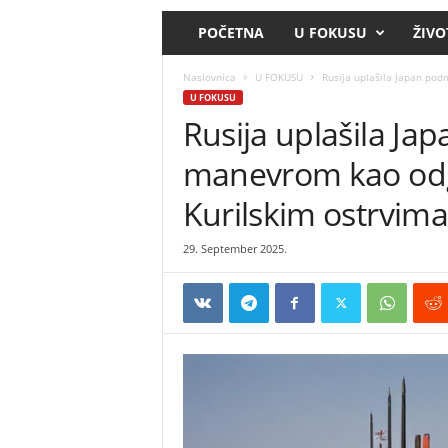
POČETNA
U FOKUSU
ŽIVO
Naslovnica
U FOKUSU
Rusija uplašila Japan po
U FOKUSU
Rusija uplašila J
manevrom kao odg
Kurilskim ostrvima
29. September 2025.