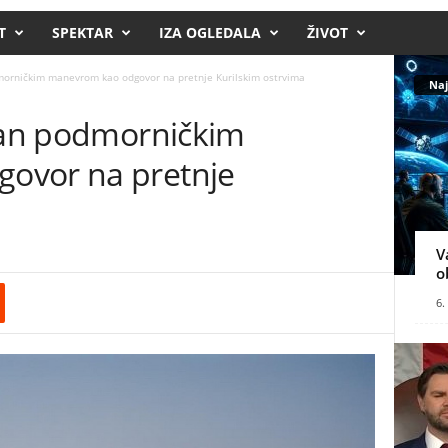
T
SPEKTAR
IZA OGLEDALA
ŽIVOT
dmorničkim manevrom kao odgovor na pretnje Kurilskim ostrvima
Naj
apan podmorničkim
ovor na pretnje
V
o
6.