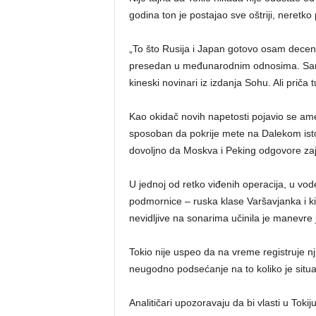
godina ton je postajao sve oštriji, neretko
„To što Rusija i Japan gotovo osam deceni
presedan u međunarodnim odnosima. Sam 
kineski novinari iz izdanja Sohu. Ali priča t
Kao okidač novih napetosti pojavio se ame
sposoban da pokrije mete na Dalekom istok
dovoljno da Moskva i Peking odgovore za
U jednoj od retko viđenih operacija, u vo
podmornice – ruska klase Varšavjanka i 
nevidljive na sonarima učinila je manevre j
Tokio nije uspeo da na vreme registruje nj
neugodno podsećanje na to koliko je situa
Analitičari upozoravaju da bi vlasti u Toki