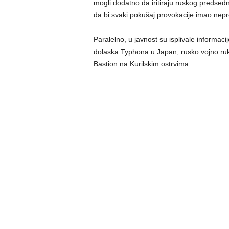
mogli dodatno da iritiraju ruskog predsedn
da bi svaki pokušaj provokacije imao nepr
Paralelno, u javnost su isplivale informa
dolaska Typhona u Japan, rusko vojno ru
Bastion na Kurilskim ostrvima.