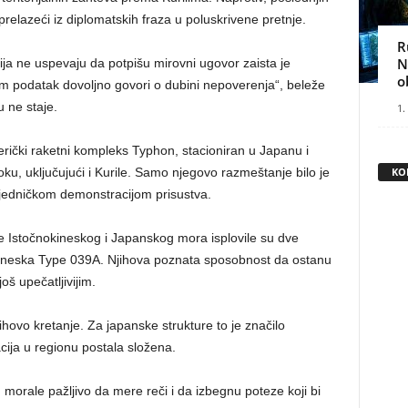
 prelazeći iz diplomatskih fraza u poluskrivene pretnje.
R
N
ja ne uspevaju da potpišu mirovni ugovor zaista je
o
podatak dovoljno govori o dubini nepoverenja“, beleže
u ne staje.
1.
rički raketni kompleks Typhon, stacioniran u Japanu i
u, uključujući i Kurile. Samo njegovo razmeštanje bilo je
KO
jedničkom demonstracijom prisustva.
de Istočnokineskog i Japanskog mora isplovile su dve
kineska Type 039A. Njihova poznata sposobnost da ostanu
oš upečatljivijim.
ihovo kretanje. Za japanske strukture to je značilo
cija u regionu postala složena.
ju morale pažljivo da mere reči i da izbegnu poteze koji bi