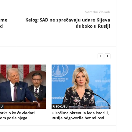
Naredni članak
tome
Kelog: SAD ne sprečavaju udare Kijeva
ad
duboko u Rusiji
SU
U FOKUSU
tkrio ko će vladati
Hirošima okrenula leđa istoriji,
om posle njega
Rusija odgovorila bez milosti