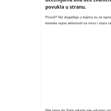
povukla u stranu.
Povod? Niz događaja u kojima su se ispreple
kineske vojne aktivnosti na moru i stara 
Nije tajna da Tokio nikada nije odustao od 