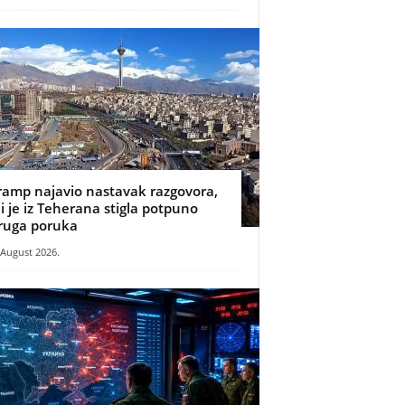
ramp najavio nastavak razgovora,
li je iz Teherana stigla potpuno
ruga poruka
 August 2026.