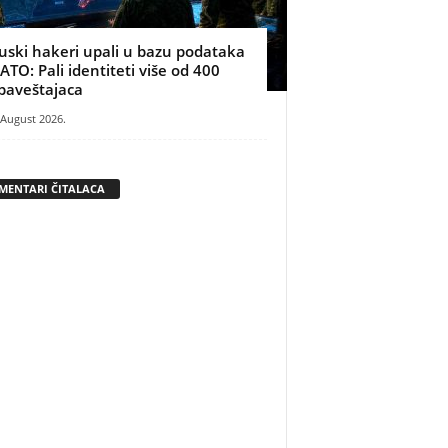
uski hakeri upali u bazu podataka
ATO: Pali identiteti više od 400
baveštajaca
 August 2026.
MENTARI ČITALACA