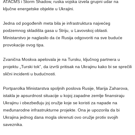
ATACMS i Storm Shadow, ruska vojska izvela grupni udar na
ključne energetske objekte u Ukrajini.
Jedna od pogođenih meta bila je infrastruktura najvećeg
podzemnog skladišta gasa u Striju, u Lavovskoj oblasti.
Ministarstvo je naglasilo da će Rusija odgovoriti na sve buduće
provokacije ovog tipa.
Zvanična Moskva apelovala je na Tursku, ključnog partnera u
projektu „Turski tok“, da izvrši pritisak na Ukrajinu kako bi se sprečili
slični incidenti u budućnosti.
Portparolka Ministarstva spoljnih poslova Rusije, Marija Zaharova,
istakla je apsurdnost situacije u kojoj zapadne zemlje finansiraju
Ukrajinu i obezbeđuju joj oružje koje se koristi za napade na
međunarodne infrastrukturne projekte. Ona je upozorila da bi
Ukrajina jednog dana mogla okrenuti ovo oružje protiv svojih
saveznika.