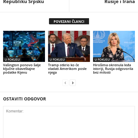
Republiku Srpsku
Rusije i Irana
POVEZANI ČLANCI
U FOKUSU
U FOKUSU
U FOKUSU
Vašington ponovo šalje
Tramp otkrio ko će
Hirošima okrenula leđa
ključne obaveštajne
vladati Amerikom posle
istoriji, Rusija odgovorila
podatke Kijevu
njega
bez milosti
OSTAVITI ODGOVOR