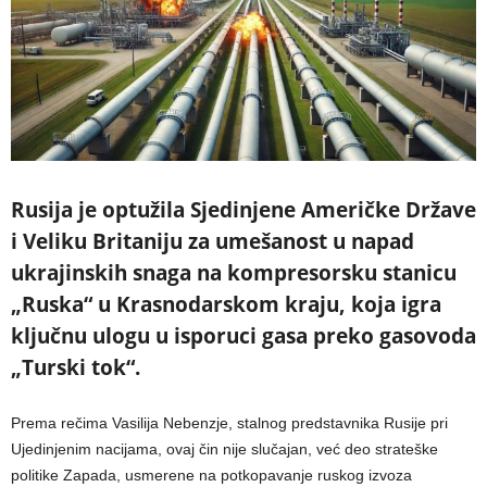
Rusija je optužila Sjedinjene Američke Države
i Veliku Britaniju za umešanost u napad
ukrajinskih snaga na kompresorsku stanicu
„Ruska“ u Krasnodarskom kraju, koja igra
ključnu ulogu u isporuci gasa preko gasovoda
„Turski tok“.
Prema rečima Vasilija Nebenzje, stalnog predstavnika Rusije pri
Ujedinjenim nacijama, ovaj čin nije slučajan, već deo strateške
politike Zapada, usmerene na potkopavanje ruskog izvoza