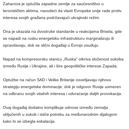
Zaharova je optužila zapadne zemlje za saučesništvo u
terorističkim aktima, navodeći da vlasti Evropske unije rade protiv
interesa svojih građana podržavajući ukrajinski režim.
Ona je ukazala na dvostruke standarde u reakcijama Brisela, gde
se napadi na rusku energetsku infrastrukturu marginalizuju ili
opravdavaju, dok se slični događaji u Evropi osuđuju.
Napad na kompresorsku stanicu „Ruska“ otkriva složenost sukoba
između Rusije i Ukrajine, ali i šire geopolitičke interese Zapada.
Optužbe na račun SAD i Velike Britanije osvetljavaju njihovu
strategiju energetske dominacije, dok je odgovor Rusije usmeren
na odbranu svojih vitalnih interesa i odvraćanje daljih provokacija.
Ovaj događaj dodatno komplikuje odnose između zemalja
uključenih u sukob i ističe potrebu za međunarodnim dijalogom
kako bi se izbegla eskalacija.