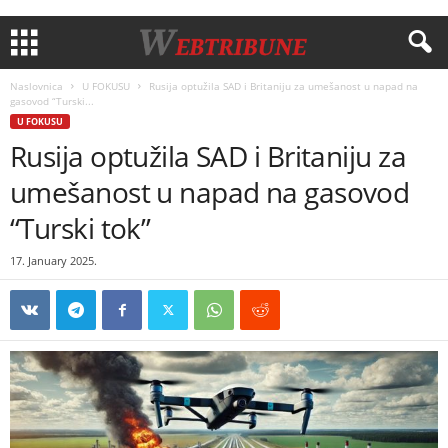
Naslovnica
U FOKUSU
Rusija optužila SAD i Britaniju za umešanost u napad na
gasovod “Turski...
U FOKUSU
Rusija optužila SAD i Britaniju za
umešanost u napad na gasovod
“Turski tok”
17. January 2025.