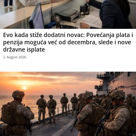
Evo kada stiže dodatni novac: Povećanja plata i
penzija moguća već od decembra, slede i nove
državne isplate
2. August 2026.