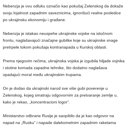
Nebenzja je ovu odluku označio kao pokušaj Zelenskog da dokaže
svoju lojalnost zapadnim saveznicima, ignorišući realne posledice
po ukrajinsku ekonomiju i građane.
Nebenzja je istakao neuspehe ukrajinske vojske na istočnom
frontu, naglašavajući značajne gubitke koje su ukrajinske snage
pretrpele tokom pokušaja kontranapada u Kurskoj oblasti.
Prema njegovim rečima, ukrajinska vojska je izgubila hiljade vojnika
i stotine komada zapadne tehnike, što dodatno naglašava
opadajući moral među ukrajinskim trupama.
On je dodao da ukrajinski narod sve više gubi poverenje u
Zelenskog, kojeg smatraju odgovornim za pretvaranje zemlje u,
kako je rekao, „koncentracioni logor“.
Ministarstvo odbrane Rusije je saopštilo da je kao odgovor na
napad na „Rusku“ i napade dalekometnim zapadnim raketama