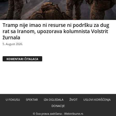
Tramp nije imao ni resurse ni podršku za dug
rat sa Iranom, upozorava kolumnista Volstrit
žurnala
5. August 2026.
KOMENTARI ČITALACA
U FOKUSU
SPEKTAR
IZA OGLEDALA
ŽIVOT
USLOVI KORIŠĆENJA
DONACIJE
© Sva prava zadržana -
Webtribune.rs