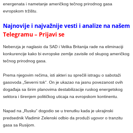
energenata i nametanje američkog tečnog prirodnog gasa
evropskom tržištu.
Najnovije i najvažnije vesti i analize na našem
Telegramu – Prijavi se
Nebenzja je naglasio da SAD i Velika Britanija rade na eliminaciji
konkurencije kako bi evropske zemlje zavisile od skupog američkog
tečnog prirodnog gasa.
Prema njegovim rečima, isti akteri su sprečili istragu o sabotaži
gasovoda „Severni tok“. On je ukazao na jasnu povezanost ovih
događaja sa širim planovima destabilizacije ruskog energetskog
sektora i širenjem političkog uticaja na evropskom kontinentu.
Napad na „Rusku“ dogodio se u trenutku kada je ukrajinski
predsednik Vladimir Zelenski odbio da produži ugovor o tranzitu
gasa sa Rusijom.