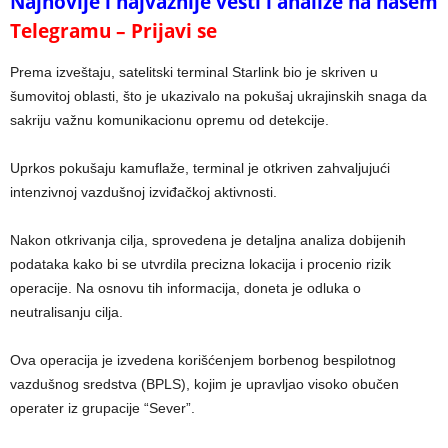
Najnovije i najvažnije vesti i analize na našem
Telegramu – Prijavi se
Prema izveštaju, satelitski terminal Starlink bio je skriven u
šumovitoj oblasti, što je ukazivalo na pokušaj ukrajinskih snaga da
sakriju važnu komunikacionu opremu od detekcije.
Uprkos pokušaju kamuflaže, terminal je otkriven zahvaljujući
intenzivnoj vazdušnoj izviđačkoj aktivnosti.
Nakon otkrivanja cilja, sprovedena je detaljna analiza dobijenih
podataka kako bi se utvrdila precizna lokacija i procenio rizik
operacije. Na osnovu tih informacija, doneta je odluka o
neutralisanju cilja.
Ova operacija je izvedena korišćenjem borbenog bespilotnog
vazdušnog sredstva (BPLS), kojim je upravljao visoko obučen
operater iz grupacije “Sever”.