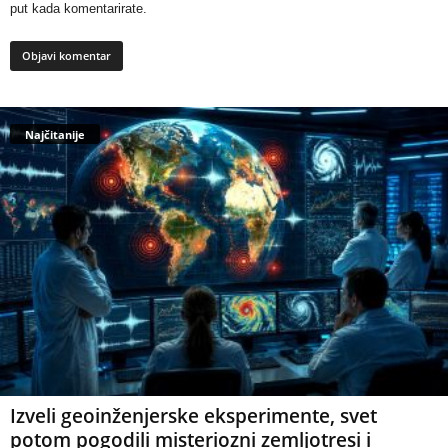
put kada komentarirate.
Najčitanije
Izveli geoinženjerske eksperimente, svet
potom pogodili misteriozni zemljotresi i