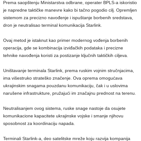
Prema saopštenju Ministarstva odbrane, operater BPLS-a iskoristio
je napredne taktičke manevre kako bi tačno pogodio cilj. Opremljen
sistemom za precizno navođenje i ispuštanje borbenih sredstava,
dron je neutralisao terminal komunikacija Starlink.
Ovaj metod je istaknut kao primer modernog vođenja borbenih
operacija, gde se kombinacija izviđačkih podataka i precizne
tehnike navođenja koristi za postizanje ključnih taktičkih ciljeva.
Uništavanje terminala Starlink, prema ruskim vojnim stručnjacima,
ima višestruko strateško značenje. Ova oprema omogućava
ukrajinskim snagama pouzdanu komunikaciju, čak i u uslovima
narušene infrastrukture, pružajući im značajnu prednost na terenu.
Neutralisanjem ovog sistema, ruske snage nastoje da osujete
komunikacione kapacitete ukrajinske vojske i smanje njihovu
sposobnost za koordinaciju napada.
Terminali Starlink-a, deo satelitske mreže koju razvija kompanija