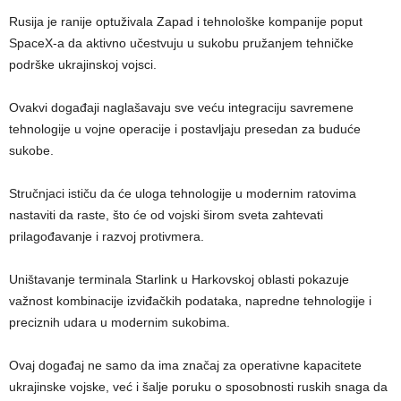
Rusija je ranije optuživala Zapad i tehnološke kompanije poput
SpaceX-a da aktivno učestvuju u sukobu pružanjem tehničke
podrške ukrajinskoj vojsci.
Ovakvi događaji naglašavaju sve veću integraciju savremene
tehnologije u vojne operacije i postavljaju presedan za buduće
sukobe.
Stručnjaci ističu da će uloga tehnologije u modernim ratovima
nastaviti da raste, što će od vojski širom sveta zahtevati
prilagođavanje i razvoj protivmera.
Uništavanje terminala Starlink u Harkovskoj oblasti pokazuje
važnost kombinacije izviđačkih podataka, napredne tehnologije i
preciznih udara u modernim sukobima.
Ovaj događaj ne samo da ima značaj za operativne kapacitete
ukrajinske vojske, već i šalje poruku o sposobnosti ruskih snaga da