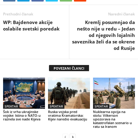
Prethodni članak
Naredni članak
WP: Bajdenove akcije
Kremlj posumnjao da
oslabile svetski poredak
nešto nije u redu – Jedan
od njegovih lojalnih
saveznika želi da se okrene
od Rusije
POVEZANI ČLANCI
SPEKTAR
SPEKTAR
SPEKTAR
Šok iz vrha ukrajinske
Ruska vojska pred
Nuklearna opcija na
vojske: Istina o NATO-u
vratima Kramatorska:
stolu: Vilkerson
raznela sve nade Kijeva
Kijev naredio evakuaciju
upozorava na
katastrofalan scenario u
ratu sa Iranom