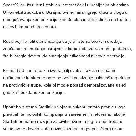
SpaceX, pružaju brz i stabilan internet čak i u udaljenim oblastima.
U kontekstu sukoba u Ukrajini, ovi terminali igraju ključnu ulogu u
omogućavanju komunikacije između ukrajinskih jedinica na frontu i
njihovih komandnih centara.
Ruski vojni analitičari smatraju da je uništenje ovakvih uređaja
značajno za ometanje ukrajinskih kapaciteta za razmenu podataka,
što bi moglo dovesti do smanjenja efikasnosti njihovih operacija.
Prema tvrdnjama ruskih izvora, cilj ovakvih akcija nije samo
uništavanje konkretne opreme, već i postizanje psihološkog efekta
na protivničke trupe, koje bi mogle postati demoralizovane usled
gubitka pouzdane komunikacije.
Upotreba sistema Starlink u vojnom sukobu otvara pitanje uloge
privatnih tehnoloških kompanija u savremenim ratovima. Iako je
Starlink primarno razvijen za civilne svrhe, njegova upotreba u
vojne svrhe dovela je do novih izazova na geopolitičkom nivou.