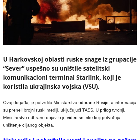
U Harkovskoj oblasti ruske snage iz grupacije
“Sever” uspešno su uništile satelitski
komunikacioni terminal Starlink, koji je
koristila ukrajinska vojska (VSU).
Ovaj događaj je potvrdilo Ministarstvo odbrane Rusije, a informaciju
su preneli brojni ruski mediji, uključujući TASS. U prilog tvrdnji,
Ministarstvo odbrane objavilo je video snimke koji potvrđuju
uništenje ciljanog objekta.