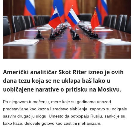
Američki analitičar Skot Riter izneo je ovih
dana tezu koja se ne uklapa baš lako u
uobičajene narative o pritisku na Moskvu.
Po njegovom tumačenju, mere koje su godinama unazad
predstavljane kao kazna i sredstvo slabljenja, zapravo su odigrale
sasvim drugačiju ulogu. Umesto da potkopaju Rusiju, sankcije su,
kako kaže, delovale gotovo kao zaštitni mehanizam.