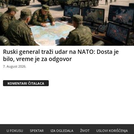
Ruski general traži udar na NATO: Dosta je
bilo, vreme je za odgovor
7. August 2026.
KOMENTARI ČITALACA
U FOKUSU
SPEKTAR
IZA OGLEDALA
ŽIVOT
USLOVI KORIŠĆENJA