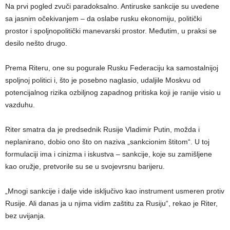
Na prvi pogled zvuči paradoksalno. Antiruske sankcije su uvedene
sa jasnim očekivanjem – da oslabe rusku ekonomiju, politički
prostor i spoljnopolitički manevarski prostor. Međutim, u praksi se
desilo nešto drugo.
Prema Riteru, one su pogurale Rusku Federaciju ka samostalnijoj
spoljnoj politici i, što je posebno naglasio, udaljile Moskvu od
potencijalnog rizika ozbiljnog zapadnog pritiska koji je ranije visio u
vazduhu.
Riter smatra da je predsednik Rusije Vladimir Putin, možda i
neplanirano, dobio ono što on naziva „sankcionim štitom“. U toj
formulaciji ima i cinizma i iskustva – sankcije, koje su zamišljene
kao oružje, pretvorile su se u svojevrsnu barijeru.
„Mnogi sankcije i dalje vide isključivo kao instrument usmeren protiv
Rusije. Ali danas ja u njima vidim zaštitu za Rusiju“, rekao je Riter,
bez uvijanja.