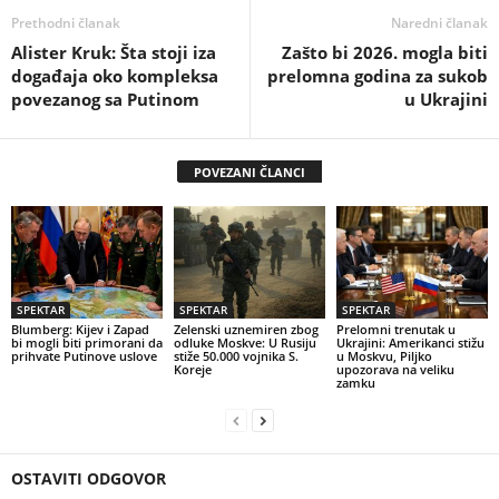
Prethodni članak
Naredni članak
Alister Kruk: Šta stoji iza
Zašto bi 2026. mogla biti
događaja oko kompleksa
prelomna godina za sukob
povezanog sa Putinom
u Ukrajini
POVEZANI ČLANCI
SPEKTAR
SPEKTAR
SPEKTAR
Blumberg: Kijev i Zapad
Zelenski uznemiren zbog
Prelomni trenutak u
bi mogli biti primorani da
odluke Moskve: U Rusiju
Ukrajini: Amerikanci stižu
prihvate Putinove uslove
stiže 50.000 vojnika S.
u Moskvu, Piljko
Koreje
upozorava na veliku
zamku
OSTAVITI ODGOVOR