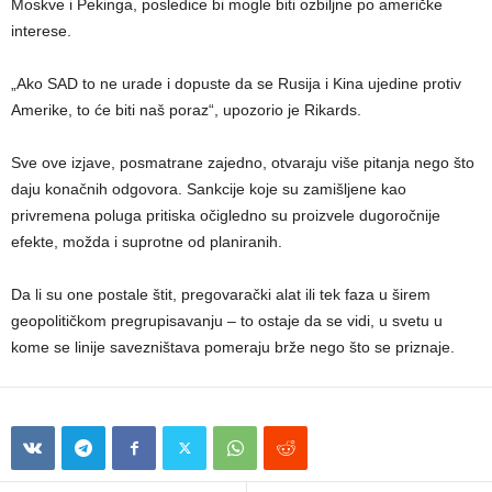
Moskve i Pekinga, posledice bi mogle biti ozbiljne po američke
interese.
„Ako SAD to ne urade i dopuste da se Rusija i Kina ujedine protiv
Amerike, to će biti naš poraz“, upozorio je Rikards.
Sve ove izjave, posmatrane zajedno, otvaraju više pitanja nego što
daju konačnih odgovora. Sankcije koje su zamišljene kao
privremena poluga pritiska očigledno su proizvele dugoročnije
efekte, možda i suprotne od planiranih.
Da li su one postale štit, pregovarački alat ili tek faza u širem
geopolitičkom pregrupisavanju – to ostaje da se vidi, u svetu u
kome se linije savezništava pomeraju brže nego što se priznaje.