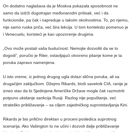
On dodatno naglašava da je Moskva pokazala sposobnost ne
samo da izdrži dugotrajan međunarodni pritisak, već i da
funkcioniše, pa čak i napreduje u takvim okolnostima. To, po njemu,
nije samo ruska priča, već šira lekcija. U tom kontekstu pomenuo je
i Venecuelu, koristeći je kao upozorenje drugima.
„Ovo može postati vaša budućnost. Nemojte dozvoliti da se to
dogodi“, poručio je Riter, ostavljajući otvoreno pitanje kome je ta
poruka zapravo namenjena.
U isto vreme, iz jednog drugog ugla dolazi slična poruka, ali sa
drugačijim zaključkom. Džejms Rikards, bivši savetnik CIA, ranije je
izneo stav da bi Sjedinjene Američke Države mogle čak razmotriti
potpuno ukidanje sankcija Rusiji. Razlog nije popuštanje, već
strateško približavanje – sa ciljem zajedničkog suprotstavljanja Kini.
Rikards je bio prilično direktan u proceni posledica suprotnog
scenarija. Ako Vašington to ne učini i dozvoli dalje približavanje