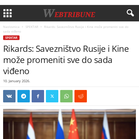
Naslovnica
SPEKTAR
Rikards: Savezništvo Rusije i Kine može promeniti sve do
sada viđeno
SPEKTAR
Rikards: Savezništvo Rusije i Kine
može promeniti sve do sada
viđeno
10. January 2026.