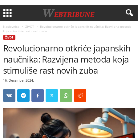
Naslovnica
ŽIVOT
Revolucionarno otkriće japanskih naučnika: Razvijena metoda
koja stimuliše rast novih zuba
ŽIVOT
Revolucionarno otkriće japanskih
naučnika: Razvijena metoda koja
stimuliše rast novih zuba
16. December 2024.