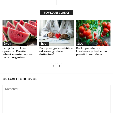
POVEZANI ČLANCI
ŽIVOT
ŽIVOT
ŽIVOT
Letnji favorit krije
Da li je moguće zaštititi se
Koliko paradajza i
opasnost: Previše
od srčanog udara
krastavaca je bezbedno
lubenice može napraviti
doživotno?
pojesti tokom dana
haos u organizmu
OSTAVITI ODGOVOR