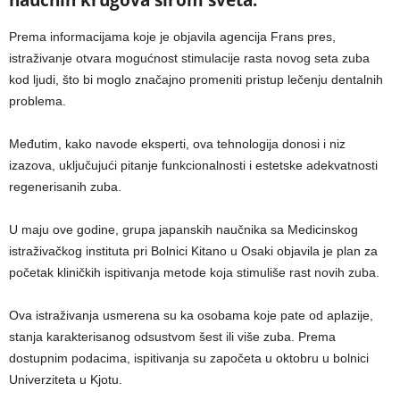
Prema informacijama koje je objavila agencija Frans pres,
istraživanje otvara mogućnost stimulacije rasta novog seta zuba
kod ljudi, što bi moglo značajno promeniti pristup lečenju dentalnih
problema.
Međutim, kako navode eksperti, ova tehnologija donosi i niz
izazova, uključujući pitanje funkcionalnosti i estetske adekvatnosti
regenerisanih zuba.
U maju ove godine, grupa japanskih naučnika sa Medicinskog
istraživačkog instituta pri Bolnici Kitano u Osaki objavila je plan za
početak kliničkih ispitivanja metode koja stimuliše rast novih zuba.
Ova istraživanja usmerena su ka osobama koje pate od aplazije,
stanja karakterisanog odsustvom šest ili više zuba. Prema
dostupnim podacima, ispitivanja su započeta u oktobru u bolnici
Univerziteta u Kjotu.