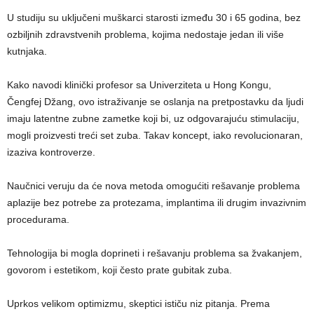
U studiju su uključeni muškarci starosti između 30 i 65 godina, bez
ozbiljnih zdravstvenih problema, kojima nedostaje jedan ili više
kutnjaka.
Kako navodi klinički profesor sa Univerziteta u Hong Kongu,
Čengfej Džang, ovo istraživanje se oslanja na pretpostavku da ljudi
imaju latentne zubne zametke koji bi, uz odgovarajuću stimulaciju,
mogli proizvesti treći set zuba. Takav koncept, iako revolucionaran,
izaziva kontroverze.
Naučnici veruju da će nova metoda omogućiti rešavanje problema
aplazije bez potrebe za protezama, implantima ili drugim invazivnim
procedurama.
Tehnologija bi mogla doprineti i rešavanju problema sa žvakanjem,
govorom i estetikom, koji često prate gubitak zuba.
Uprkos velikom optimizmu, skeptici ističu niz pitanja. Prema