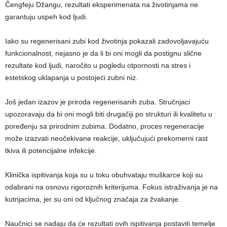
Čengfeju Džangu, rezultati eksperimenata na životinjama ne
garantuju uspeh kod ljudi.
Iako su regenerisani zubi kod životinja pokazali zadovoljavajuću
funkcionalnost, nejasno je da li bi oni mogli da postignu slične
rezultate kod ljudi, naročito u pogledu otpornosti na stres i
estetskog uklapanja u postojeći zubni niz.
Još jedan izazov je priroda regenerisanih zuba. Stručnjaci
upozoravaju da bi oni mogli biti drugačiji po strukturi ili kvalitetu u
poređenju sa prirodnim zubima. Dodatno, proces regeneracije
može izazvati neočekivane reakcije, uključujući prekomerni rast
tkiva ili potencijalne infekcije.
Klinička ispitivanja koja su u toku obuhvataju muškarce koji su
odabrani na osnovu rigoroznih kriterijuma. Fokus istraživanja je na
kutnjacima, jer su oni od ključnog značaja za žvakanje.
Naučnici se nadaju da će rezultati ovih ispitivanja postaviti temelje