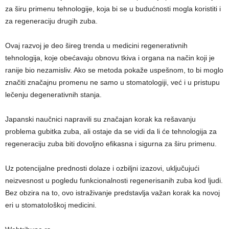
za širu primenu tehnologije, koja bi se u budućnosti mogla koristiti i
za regeneraciju drugih zuba.
Ovaj razvoj je deo šireg trenda u medicini regenerativnih
tehnologija, koje obećavaju obnovu tkiva i organa na način koji je
ranije bio nezamisliv. Ako se metoda pokaže uspešnom, to bi moglo
značiti značajnu promenu ne samo u stomatologiji, već i u pristupu
lečenju degenerativnih stanja.
Japanski naučnici napravili su značajan korak ka rešavanju
problema gubitka zuba, ali ostaje da se vidi da li će tehnologija za
regeneraciju zuba biti dovoljno efikasna i sigurna za širu primenu.
Uz potencijalne prednosti dolaze i ozbiljni izazovi, uključujući
neizvesnost u pogledu funkcionalnosti regenerisanih zuba kod ljudi.
Bez obzira na to, ovo istraživanje predstavlja važan korak ka novoj
eri u stomatološkoj medicini.