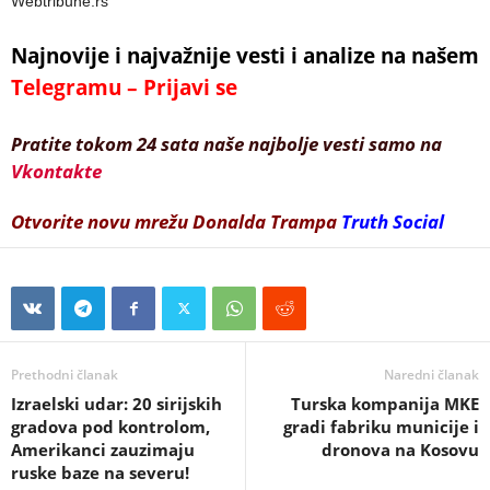
Webtribune.rs
Najnovije i najvažnije vesti i analize na našem
Telegramu – Prijavi se
Pratite tokom 24 sata naše najbolje vesti samo na
Vkontakte
Otvorite novu mrežu Donalda Trampa
Truth Social
Prethodni članak
Naredni članak
Izraelski udar: 20 sirijskih
Turska kompanija MKE
gradova pod kontrolom,
gradi fabriku municije i
Amerikanci zauzimaju
dronova na Kosovu
ruske baze na severu!