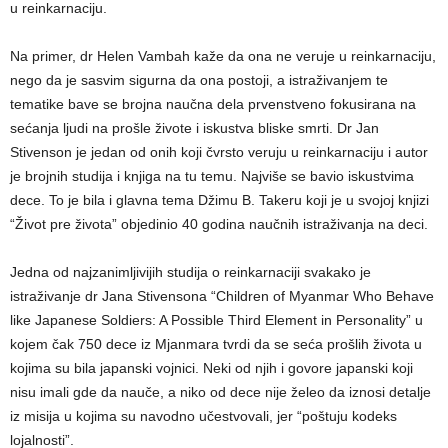
u reinkarnaciju.
Na primer, dr Helen Vambah kaže da ona ne veruje u reinkarnaciju,
nego da je sasvim sigurna da ona postoji, a istraživanjem te
tematike bave se brojna naučna dela prvenstveno fokusirana na
sećanja ljudi na prošle živote i iskustva bliske smrti. Dr Jan
Stivenson je jedan od onih koji čvrsto veruju u reinkarnaciju i autor
je brojnih studija i knjiga na tu temu. Najviše se bavio iskustvima
dece. To je bila i glavna tema Džimu B. Takeru koji je u svojoj knjizi
“Život pre života” objedinio 40 godina naučnih istraživanja na deci.
Jedna od najzanimljivijih studija o reinkarnaciji svakako je
istraživanje dr Jana Stivensona “Children of Myanmar Who Behave
like Japanese Soldiers: A Possible Third Element in Personality” u
kojem čak 750 dece iz Mjanmara tvrdi da se seća prošlih života u
kojima su bila japanski vojnici. Neki od njih i govore japanski koji
nisu imali gde da nauče, a niko od dece nije želeo da iznosi detalje
iz misija u kojima su navodno učestvovali, jer “poštuju kodeks
lojalnosti”.