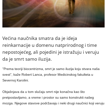
Većina naučnika smatra da je ideja
reinkarnacije u domenu natprirodnog i time
nepostojećeg, ali pojedini je istražuju i veruju
da je smrt samo iluzija.
“Prema teoriji biocentrizma, smrt je samo iluzija koju stvara naša
svest”, kaže Robert Lanca, profesor Medicinskog fakulteta u
Severnoj Karolini.
Objašnjava da u tom slučaju smrt nije konačna kao što
pretpostavljamo, a vreme i prostor su samo konstrukti našeg
mozga. Njegove stavove podržavaju i neki drugi naučnici koji veruju