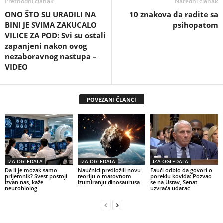
Prethodni članak
Naredni članak
ONO ŠTO SU URADILI NA
10 znakova da radite sa
BINI JE SVIMA ZAKUCALO
psihopatom
VILICE ZA POD: Svi su ostali
zapanjeni nakon ovog
nezaboravnog nastupa –
VIDEO
POVEZANI ČLANCI
IZA OGLEDALA
IZA OGLEDALA
IZA OGLEDALA
Da li je mozak samo
Naučnici predložili novu
Fauči odbio da govori o
prijemnik? Svest postoji
teoriju o masovnom
poreklu kovida: Pozvao
izvan nas, kaže
izumiranju dinosaurusa
se na Ustav, Senat
neurobiolog
uzvraća udarac