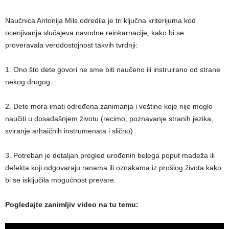
Naučnica Antonija Mils odredila je tri ključna kriterijuma kod
ocenjivanja slučajeva navodne reinkarnacije, kako bi se
proveravala verodostojnost takvih tvrdnji:
1. Ono što dete govori ne sme biti naučeno ili instruirano od strane
nekog drugog.
2. Dete mora imati određena zanimanja i veštine koje nije moglo
naučiti u dosadašnjem životu (recimo, poznavanje stranih jezika,
sviranje arhaičnih instrumenata i slično)
3. Potreban je detaljan pregled urođenih belega poput madeža ili
defekta koji odgovaraju ranama ili oznakama iz prošlog života kako
bi se isključila mogućnost prevare.
Pogledajte zanimljiv video na tu temu: