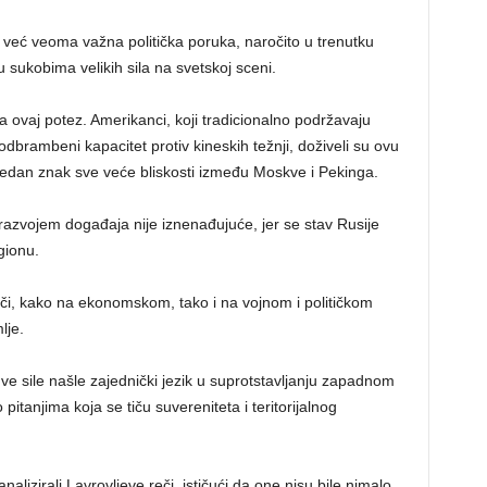
 već veoma važna politička poruka, naročito u trenutku
u sukobima velikih sila na svetskoj sceni.
 ovaj potez. Amerikanci, koji tradicionalno podržavaju
dbrambeni kapacitet protiv kineskih težnji, doživeli su ovu
 jedan znak sve veće bliskosti između Moskve i Pekinga.
azvojem događaja nije iznenađujuće, jer se stav Rusije
gionu.
či, kako na ekonomskom, tako i na vojnom i političkom
lje.
dve sile našle zajednički jezik u suprotstavljanju zapadnom
 pitanjima koja se tiču suvereniteta i teritorijalnog
alizirali Lavrovljeve reči, ističući da one nisu bile nimalo