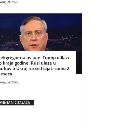
 August 2026.
ekgregor najavljuje: Tramp odlazi
o kraja godine, Rusi ulaze u
arkov a Ukrajina će trajati samo 2
eseca
 August 2026.
MENTARI ČITALACA