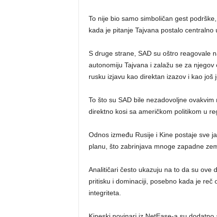
To nije bio samo simboličan gest podrške,
kada je pitanje Tajvana postalo centralno 
S druge strane, SAD su oštro reagovale na
autonomiju Tajvana i zalažu se za njegov o
rusku izjavu kao direktan izazov i kao još
To što su SAD bile nezadovoljne ovakvim r
direktno kosi sa američkom politikom u re
Odnos između Rusije i Kine postaje sve ja
planu, što zabrinjava mnoge zapadne zem
Analitičari često ukazuju na to da su ove 
pritisku i dominaciji, posebno kada je reč o
integriteta.
Kineski novinari iz NetEase-a su dodatno an