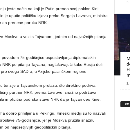
3.
u jeste način na koji je Putin preneo svoj poklon Kini.
 je uputio političku izjavu preko Sergeja Lavrova, ministra
žen da prenese poruku NRK.
vove Moskve u vezi s Tajvanom, jednim od najvažnijih pitanja
tu, povodom 75-godišnjice uspostavljanja diplomatskih
M
d
 NRK po pitanju Tajvana, naglašavajući kako Rusija deli
H
pre svega SAD-a, u Azijsko-pacifičkom regionu.
m
3.
 tenzije u Tajvanskom prolazu, što direktno podriva
odišnji partner NRK, prema Lavrovu, snažno podržava
o bila implicitna podrška stavu NRK da je Tajvan deo Kine.
KO
ma dobro primljena u Pekingu. Kineski mediji su to nazvali
oslave 75-godišnjice, jer je Moskva pružila snažnu
d najosetljivijih geopolitičkih pitanja.