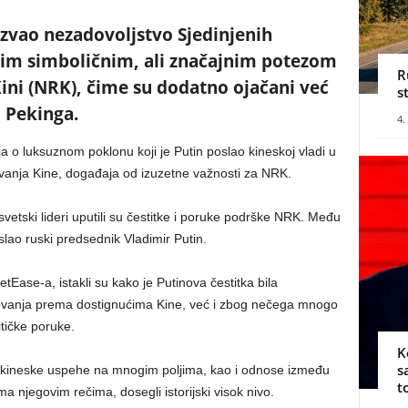
azvao nezadovoljstvo Sjedinjenih
jim simboličnim, ali značajnim potezom
R
ni (NRK), čime su dodatno ojačani već
s
 Pekinga.
4.
ja o luksuznom poklonu koji je Putin poslao kineskoj vladi u
vanja Kine, događaja od izuzetne važnosti za NRK.
etski lideri uputili su čestitke i poruke podrške NRK. Među
slao ruski predsednik Vladimir Putin.
etEase-a, istakli su kako je Putinova čestitka bila
ovanja prema dostignućima Kine, već i zbog nečega mnogo
itičke poruke.
K
s
o kineske uspehe na mnogim poljima, kao i odnose između
t
a njegovim rečima, dosegli istorijski visok nivo.