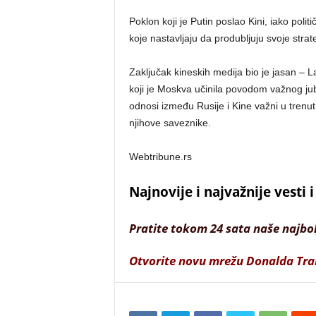
Poklon koji je Putin poslao Kini, iako poli
koje nastavljaju da produbljuju svoje stra
Zaključak kineskih medija bio je jasan – L
koji je Moskva učinila povodom važnog jub
odnosi između Rusije i Kine važni u trenutno
njihove saveznike.
Webtribune.rs
Najnovije i najvažnije vesti
Pratite tokom 24 sata naše najbo
Otvorite novu mrežu Donalda Tr