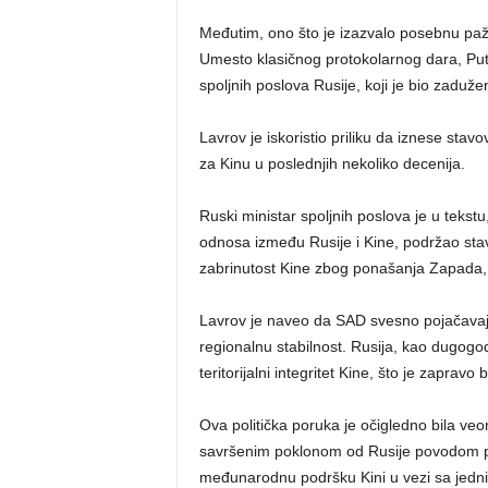
Međutim, ono što je izazvalo posebnu pažnj
Umesto klasičnog protokolarnog dara, Putin
spoljnih poslova Rusije, koji je bio zadu
Lavrov je iskoristio priliku da iznese sta
za Kinu u poslednjih nekoliko decenija.
Ruski ministar spoljnih poslova je u teks
odnosa između Rusije i Kine, podržao stav
zabrinutost Kine zbog ponašanja Zapada, 
Lavrov je naveo da SAD svesno pojačavaju
regionalnu stabilnost. Rusija, kao dugog
teritorijalni integritet Kine, što je zaprav
Ova politička poruka je očigledno bila veo
savršenim poklonom od Rusije povodom pr
međunarodnu podršku Kini u vezi sa jednim o