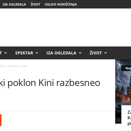
IZA OGLEDALA
ŽIVOT
USLOVI KORIŠĆENJA
T
SPEKTAR
IZA OGLEDALA
ŽIVOT
 Kini razbesneo SAD
Naj
ki poklon Kini razbesneo
Z
K
p