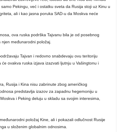
 samo Pekingu, već i ostatku sveta da Rusija stoji uz Kinu u
tegriteta, ali i kao jasna poruka SAD-u da Moskva neće
odnosa, ova ruska podrška Tajvanu bila je od posebnog
n njen međunarodni položaj.
održavaju Tajvan i redovno snabdevaju ovu teritoriju
e ovakva ruska izjava izazvati ljutnju u Vašingtonu i
a, Rusija i Kina nisu zabrinute zbog američkog
h odnosa predstavlja izazov za zapadnu hegemoniju u
a Moskva i Peking deluju u skladu sa svojim interesima,
međunarodni položaj Kine, ali i pokazali odlučnost Rusije
inga u složenim globalnim odnosima.