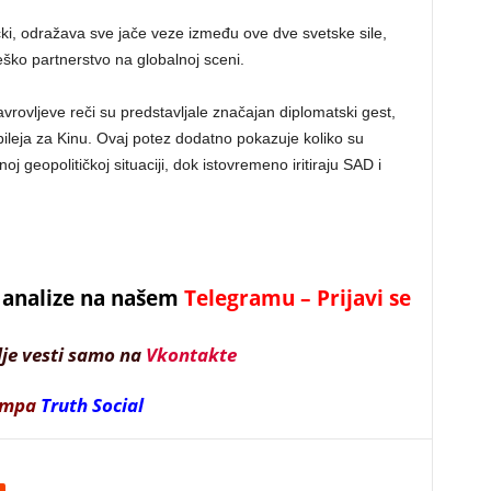
tički, odražava sve jače veze između ove dve svetske sile,
teško partnerstvo na globalnoj sceni.
avrovljeve reči su predstavljale značajan diplomatski gest,
ileja za Kinu. Ovaj potez dodatno pokazuje koliko su
j geopolitičkoj situaciji, dok istovremeno iritiraju SAD i
 i analize na našem
Telegramu – Prijavi se
lje vesti samo na
Vkontakte
ampa
Truth Social