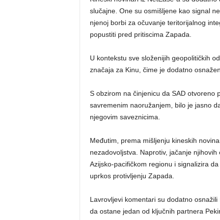
slučajne. One su osmišljene kao signal ne
njenoj borbi za očuvanje teritorijalnog in
popustiti pred pritiscima Zapada.
U kontekstu sve složenijih geopolitičkih 
značaja za Kinu, čime je dodatno osnaže
S obzirom na činjenicu da SAD otvoreno p
savremenim naoružanjem, bilo je jasno da ć
njegovim saveznicima.
Međutim, prema mišljenju kineskih novinar
nezadovoljstva. Naprotiv, jačanje njihovi
Azijsko-pacifičkom regionu i signalizira d
uprkos protivljenju Zapada.
Lavrovljevi komentari su dodatno osnažili 
da ostane jedan od ključnih partnera Pek