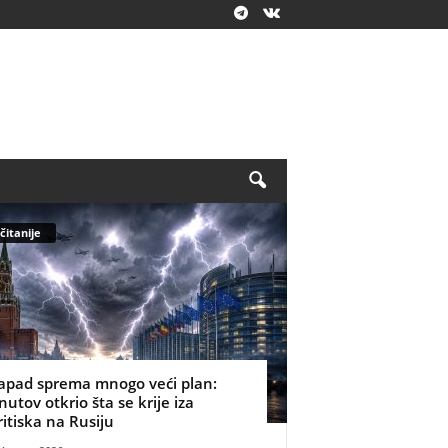
čitanije
apad sprema mnogo veći plan:
nutov otkrio šta se krije iza
ritiska na Rusiju