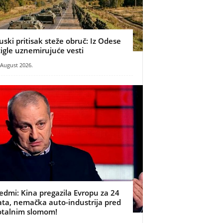
uski pritisak steže obruč: Iz Odese
tigle uznemirujuće vesti
 August 2026.
edmi: Kina pregazila Evropu za 24
ata, nemačka auto-industrija pred
otalnim slomom!