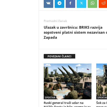
Prethodni članak
Ulazak u završnicu: BRIKS razvija
sopstveni platni sistem nezavisan 
Zapada
POVEZANI ČLANCI
SPEKTAR
SPEKTA
Ruski general traži udar na
Šok za 
NATO: Dosta je bilo, vreme je za
novo r