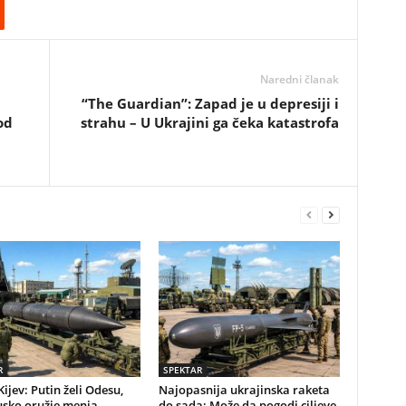
Naredni članak
“The Guardian”: Zapad je u depresiji i
od
strahu – U Ukrajini ga čeka katastrofa
R
SPEKTAR
Kijev: Putin želi Odesu,
Najopasnija ukrajinska raketa
usko oružje menja
do sada: Može da pogodi ciljeve