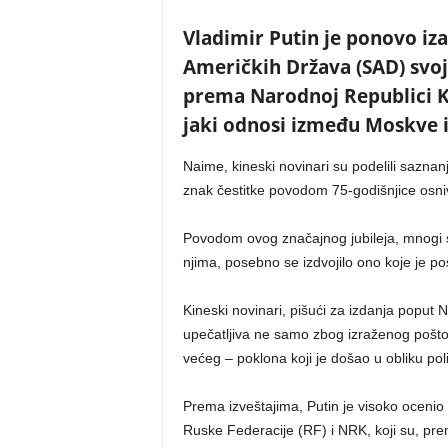
Vladimir Putin je ponovo iz
Američkih Država (SAD) svo
prema Narodnoj Republici Ki
jaki odnosi između Moskve i
Naime, kineski novinari su podelili saznan
znak čestitke povodom 75-godišnjice osni
Povodom ovog značajnog jubileja, mnogi sv
njima, posebno se izdvojilo ono koje je po
Kineski novinari, pišući za izdanja poput N
upečatljiva ne samo zbog izraženog pošt
većeg – poklona koji je došao u obliku pol
Prema izveštajima, Putin je visoko oceni
Ruske Federacije (RF) i NRK, koji su, prem