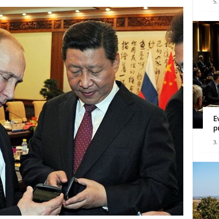
5.
E
p
3.