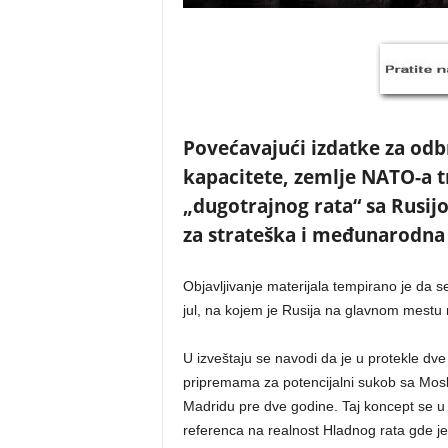
Povećavajući izdatke za odbr
kapacitete, zemlje NATO-a t
„dugotrajnog rata“ sa Rusijom
za strateška i međunarodna 
Objavljivanje materijala tempirano je da
jul, na kojem je Rusija na glavnom mestu 
U izveštaju se navodi da je u protekle dve
pripremama za potencijalni sukob sa Mos
Madridu pre dve godine. Taj koncept se u
referenca na realnost Hladnog rata gde je R