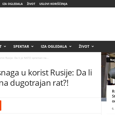
IZA OGLEDALA
ŽIVOT
USLOVI KORIŠĆENJA
T
SPEKTAR
IZA OGLEDALA
ŽIVOT
ist Rusije: Da li je NATO spreman na...
Naj
ga u korist Rusije: Da li
a dugotrajan rat?!
R
S
o
6.