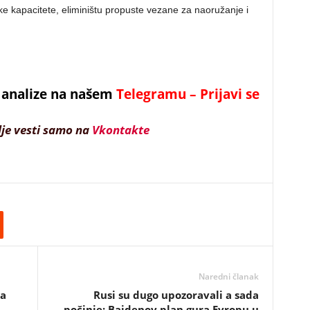
ke kapacitete, eliminištu propuste vezane za naoružanje i
 i analize na našem
Telegramu – Prijavi se
lje vesti samo na
Vkontakte
Naredni članak
za
Rusi su dugo upozoravali a sada
počinje: Bajdenov plan gura Evropu u