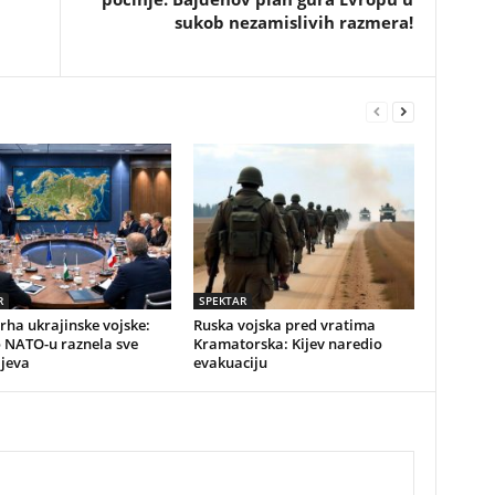
sukob nezamislivih razmera!
R
SPEKTAR
vrha ukrajinske vojske:
Ruska vojska pred vratima
o NATO-u raznela sve
Kramatorska: Kijev naredio
ijeva
evakuaciju