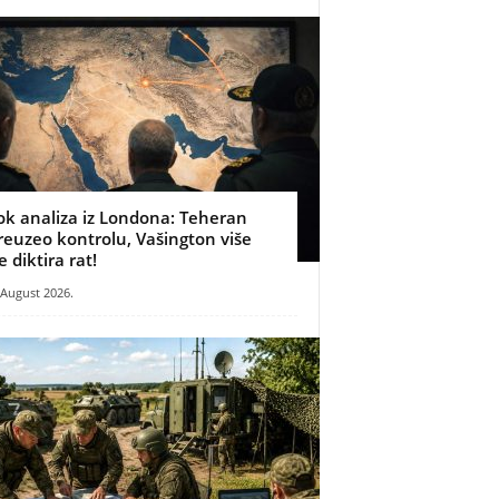
ok analiza iz Londona: Teheran
reuzeo kontrolu, Vašington više
e diktira rat!
 August 2026.