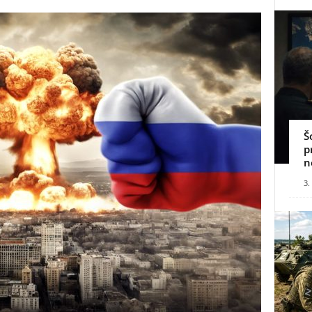
Š
p
n
3.