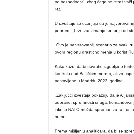
po bezbednost“, zbog čega se istraživači 
rat.
U izveštaju se ocenjuje da je najverovatni
pripremi, „brzo zauzimanje teritorije od st
„Ovo je najverovatniji scenario za svaki 
ovom regionu drastično menja u korist Rusi
Kako kažu, da bi povratio izgubljene teri
kontrolu nad Baltičkim morem, ali za uspe
postavljene u Madridu 2022. godine.
„Zaključci izveštaja pokazuju da je Alija
odbrane, spremnosti snaga, komandovanja i
iako je NATO možda spreman za rat, ostaje
autori.
Prema mišljenju analitičara, da bi se spre