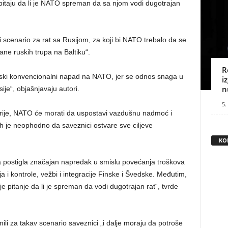
pitaju da li je NATO spreman da sa njom vodi dugotrajan
ji scenario za rat sa Rusijom, za koji bi NATO trebalo da se
rane ruskih trupa na Baltiku“.
R
ruski konvencionalni napad na NATO, jer se odnos snaga u
i
n
je“, objašnjavaju autori.
5.
torije, NATO će morati da uspostavi vazdušnu nadmoć i
h je neophodno da saveznici ostvare sve ciljeve
KO
nsa postigla značajan napredak u smislu povećanja troškova
 kontrole, vežbi i integracije Finske i Švedske. Međutim,
 pitanje da li je spreman da vodi dugotrajan rat“, tvrde
mili za takav scenario saveznici „i dalje moraju da potroše