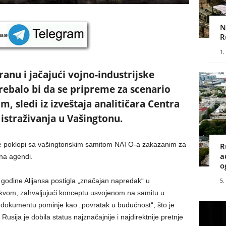
N
R
1.
anu i jačajući vojno-industrijske
rebalo bi da se pripreme za scenario
, sledi iz izveštaja analitičara Centra
istraživanja u Vašingtonu.
 se poklopi sa vašingtonskim samitom NATO-a zakazanim za
R
a
na agendi.
o
5.
 godine Alijansa postigla „značajan napredak“ u
kvom, zahvaljujući konceptu usvojenom na samitu u
 dokumentu pominje kao „povratak u budućnost“, što je
usija je dobila status najznačajnije i najdirektnije pretnje