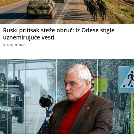
Ruski pritisak steže obruč: Iz Odese stigle
uznemirujuće vesti
4. August 2026.