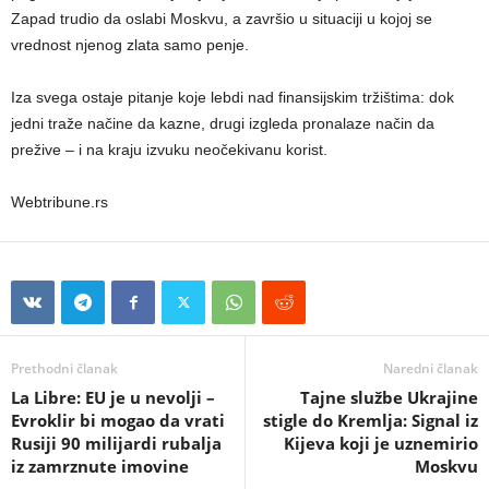
Zapad trudio da oslabi Moskvu, a završio u situaciji u kojoj se
vrednost njenog zlata samo penje.
Iza svega ostaje pitanje koje lebdi nad finansijskim tržištima: dok
jedni traže načine da kazne, drugi izgleda pronalaze način da
prežive – i na kraju izvuku neočekivanu korist.
Webtribune.rs
Prethodni članak
Naredni članak
La Libre: EU je u nevolji –
Tajne službe Ukrajine
Evroklir bi mogao da vrati
stigle do Kremlja: Signal iz
Rusiji 90 milijardi rubalja
Kijeva koji je uznemirio
iz zamrznute imovine
Moskvu