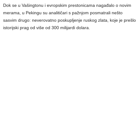
Dok se u Vašingtonu i evropskim prestonicama nagađalo o novim
merama, u Pekingu su analitičari s pažnjom posmatrali nešto
sasvim drugo: neverovatno poskupljenje ruskog zlata, koje je prešlo
istorijski prag od više od 300 milijardi dolara.