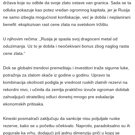
država koje su odbile da svoje zlato ostave van granica. Sada se ta
odluka pokazuje kao potez vredan ogromnog kapitala, jer je Rusija
ne samo izbegla mogućnost konfiskacije, već je dobila i neplanirani
benefit: eksplozivan rast cene zlata na svetskom tržištu.
U njihovim rečima: „Rusija je spasla svoj dragoceni metal od
oduzimanja. Uz to je dobila i neočekivani bonus zbog naglog rasta
cene zlata.“
Dok se globalni trendovi premeštaju i investitori traže sigurne luke,
potražnja za zlatom skače iz godine u godinu. Upravo ta
kombinacija okolnosti podigla je vrednost ruskih zlatnih rezervi na
rekordni nivo, i učinila da zemlja praktično izvuče ogroman dobitak
zahvaljujući strateškoj odluci donetoj mnogo pre eskalacije
ekonomskih pritisaka.
Kineski posmatrači zaključuju da sankcije nisu poljuljale ruske
rezerve, kako se u početku očekivalo. Naprotiv, paradoksalno su ih
pogurale ka vrhu, dodajući još jednu dimenziju priči u kojoj se