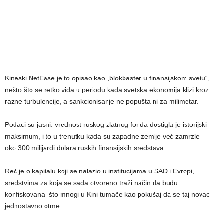
Kineski NetEase je to opisao kao „blokbaster u finansijskom svetu“,
nešto što se retko viđa u periodu kada svetska ekonomija klizi kroz
razne turbulencije, a sankcionisanje ne popušta ni za milimetar.
Podaci su jasni: vrednost ruskog zlatnog fonda dostigla je istorijski
maksimum, i to u trenutku kada su zapadne zemlje već zamrzle
oko 300 milijardi dolara ruskih finansijskih sredstava.
Reč je o kapitalu koji se nalazio u institucijama u SAD i Evropi,
sredstvima za koja se sada otvoreno traži način da budu
konfiskovana, što mnogi u Kini tumače kao pokušaj da se taj novac
jednostavno otme.