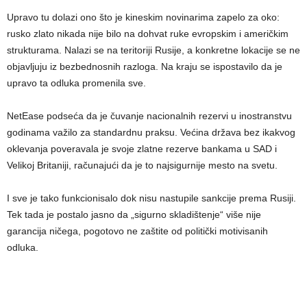
Upravo tu dolazi ono što je kineskim novinarima zapelo za oko:
rusko zlato nikada nije bilo na dohvat ruke evropskim i američkim
strukturama. Nalazi se na teritoriji Rusije, a konkretne lokacije se ne
objavljuju iz bezbednosnih razloga. Na kraju se ispostavilo da je
upravo ta odluka promenila sve.
NetEase podseća da je čuvanje nacionalnih rezervi u inostranstvu
godinama važilo za standardnu praksu. Većina država bez ikakvog
oklevanja poveravala je svoje zlatne rezerve bankama u SAD i
Velikoj Britaniji, računajući da je to najsigurnije mesto na svetu.
I sve je tako funkcionisalo dok nisu nastupile sankcije prema Rusiji.
Tek tada je postalo jasno da „sigurno skladištenje“ više nije
garancija ničega, pogotovo ne zaštite od politički motivisanih
odluka.