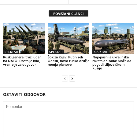
POVEZANI ČLANCI
SPEKTAR
SPEKTAR
SPEKTAR
Ruski general traži udar
Šok za Kijev: Putin želi
Najopasnija ukrajinska
na NATO: Dosta je bilo,
Odesu, novo rusko oružje
raketa do sada: Može da
vreme je za odgovor
menja planove
pogodi ciljeve širom
Rusije
OSTAVITI ODGOVOR