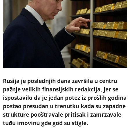
Rusija je poslednjih dana završila u centru
pažnje velikih finansijskih redakcija, jer se
ispostavilo da je jedan potez iz prošlih godina
postao presudan u trenutku kada su zapadne
strukture pooštravale pritisak i zamrzavale
tuđu imovinu gde god su stigle.