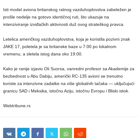
Isti model aviona britanskog ratnog vazduhoplovstva zabeležen je
prošle nedelje na gotovo identičnoj ruti, što ukazuje na
intenziviranje izviđačkih aktivnosti duž ovog strateškog pravca.
Letelica američkog vazduhoplovstva, koja je koristila pozivni znak
JAKE 17, poletela je sa britanske baze u 7:00 po lokalnom
vremenu, a sletela istog dana oko 19:00.
Kako je ranije izjavio Oli Suorsa, vanredni profesor sa Akademije za
bezbednost u Abu Dabiju, američki RC-135 avioni se trenutno
koriste za intenzivne zadatke na više globalnih tačaka — uključujući
granicu SAD i Meksika, istočnu Aziju, istočnu Evropu i Bliski istok.
Webtribune.rs