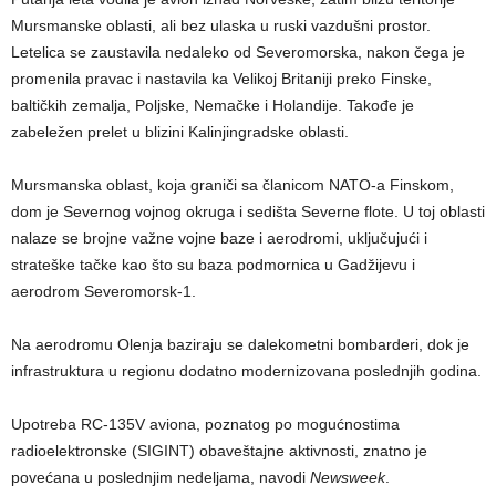
Mursmanske oblasti, ali bez ulaska u ruski vazdušni prostor.
Letelica se zaustavila nedaleko od Severomorska, nakon čega je
promenila pravac i nastavila ka Velikoj Britaniji preko Finske,
baltičkih zemalja, Poljske, Nemačke i Holandije. Takođe je
zabeležen prelet u blizini Kalinjingradske oblasti.
Mursmanska oblast, koja graniči sa članicom NATO-a Finskom,
dom je Severnog vojnog okruga i sedišta Severne flote. U toj oblasti
nalaze se brojne važne vojne baze i aerodromi, uključujući i
strateške tačke kao što su baza podmornica u Gadžijevu i
aerodrom Severomorsk-1.
Na aerodromu Olenja baziraju se dalekometni bombarderi, dok je
infrastruktura u regionu dodatno modernizovana poslednjih godina.
Upotreba RC-135V aviona, poznatog po mogućnostima
radioelektronske (SIGINT) obaveštajne aktivnosti, znatno je
povećana u poslednjim nedeljama, navodi
Newsweek
.