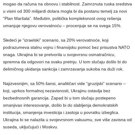
mogao da računa na obnovu i stabilnost. Zamrznuta ruska sredstva
u visini od 300 milijardi dolara mogla bi da postanu temelj za novi
“Plan Maršala”. Međutim, politička kompleksnost ovog rešenja
umanjuje njegovu verovatnoću – procenjuje se na svega 15%.
Sledeći je “izraelski” scenario, sa 20% verovatnoće, koji
podrazumeva stalnu vojnu i finansijsku pomoć bez prisustva NATO
snaga. Ukrajina bi se pretvorila u svojevrsnu osmatračnicu,
spremna da odgovori na svaku pretnju. U tom slučaju došlo bi do
delimičnog ukidanja sankcija i zamrzavanja sukoba na duži rok.
Najizvesnijim, sa 50% šansi, analitičari vide “gruzijski” scenario –
koji, uprkos formalnoj nezavisnosti, Ukrajinu ostavlja bez
bezbednosnih garancija. Zapad bi u tom slučaju postepeno
smanjivao interesovanje, došlo bi do slabljenja demokratskih
institucija, smanjenja investicija i zastoja u povratku izbeglica.
Ukrajina bi se nalazila u svojevrsnom vakuumu, sve više zavisna od
suseda, uključujući i Moskvu.