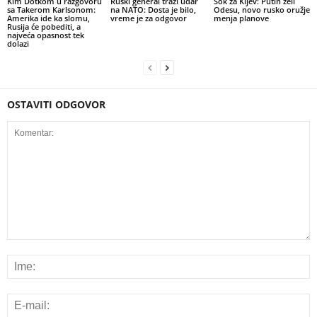
Kim Dotkom u razgovoru
Ruski general traži udar
Šok za Kijev: Putin želi
sa Takerom Karlsonom:
na NATO: Dosta je bilo,
Odesu, novo rusko oružje
Amerika ide ka slomu,
vreme je za odgovor
menja planove
Rusija će pobediti, a
najveća opasnost tek
dolazi
OSTAVITI ODGOVOR