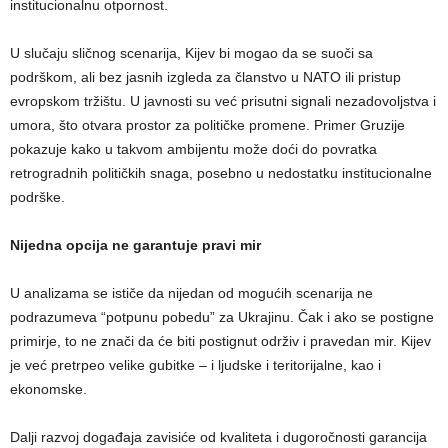
institucionalnu otpornost.
U slučaju sličnog scenarija, Kijev bi mogao da se suoči sa
podrškom, ali bez jasnih izgleda za članstvo u NATO ili pristup
evropskom tržištu. U javnosti su već prisutni signali nezadovoljstva i
umora, što otvara prostor za političke promene. Primer Gruzije
pokazuje kako u takvom ambijentu može doći do povratka
retrogradnih političkih snaga, posebno u nedostatku institucionalne
podrške.
Nijedna opcija ne garantuje pravi mir
U analizama se ističe da nijedan od mogućih scenarija ne
podrazumeva “potpunu pobedu” za Ukrajinu. Čak i ako se postigne
primirje, to ne znači da će biti postignut održiv i pravedan mir. Kijev
je već pretrpeo velike gubitke – i ljudske i teritorijalne, kao i
ekonomske.
Dalji razvoj događaja zavisiće od kvaliteta i dugoročnosti garancija