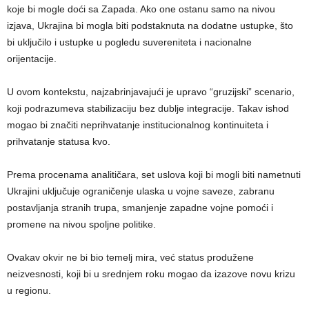
koje bi mogle doći sa Zapada. Ako one ostanu samo na nivou
izjava, Ukrajina bi mogla biti podstaknuta na dodatne ustupke, što
bi uključilo i ustupke u pogledu suvereniteta i nacionalne
orijentacije.
U ovom kontekstu, najzabrinjavajući je upravo “gruzijski” scenario,
koji podrazumeva stabilizaciju bez dublje integracije. Takav ishod
mogao bi značiti neprihvatanje institucionalnog kontinuiteta i
prihvatanje statusa kvo.
Prema procenama analitičara, set uslova koji bi mogli biti nametnuti
Ukrajini uključuje ograničenje ulaska u vojne saveze, zabranu
postavljanja stranih trupa, smanjenje zapadne vojne pomoći i
promene na nivou spoljne politike.
Ovakav okvir ne bi bio temelj mira, već status produžene
neizvesnosti, koji bi u srednjem roku mogao da izazove novu krizu
u regionu.