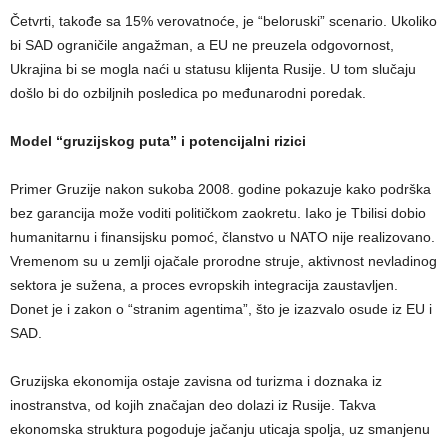
Četvrti, takođe sa 15% verovatnoće, je “beloruski” scenario. Ukoliko
bi SAD ograničile angažman, a EU ne preuzela odgovornost,
Ukrajina bi se mogla naći u statusu klijenta Rusije. U tom slučaju
došlo bi do ozbiljnih posledica po međunarodni poredak.
Model “gruzijskog puta” i potencijalni rizici
Primer Gruzije nakon sukoba 2008. godine pokazuje kako podrška
bez garancija može voditi političkom zaokretu. Iako je Tbilisi dobio
humanitarnu i finansijsku pomoć, članstvo u NATO nije realizovano.
Vremenom su u zemlji ojačale prorodne struje, aktivnost nevladinog
sektora je sužena, a proces evropskih integracija zaustavljen.
Donet je i zakon o “stranim agentima”, što je izazvalo osude iz EU i
SAD.
Gruzijska ekonomija ostaje zavisna od turizma i doznaka iz
inostranstva, od kojih značajan deo dolazi iz Rusije. Takva
ekonomska struktura pogoduje jačanju uticaja spolja, uz smanjenu