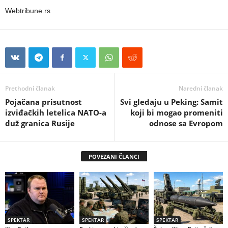
Webtribune.rs
Prethodni članak
Naredni članak
Pojačana prisutnost
Svi gledaju u Peking: Samit
izviđačkih letelica NATO-a
koji bi mogao promeniti
duž granica Rusije
odnose sa Evropom
POVEZANI ČLANCI
SPEKTAR
SPEKTAR
SPEKTAR