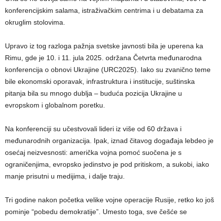
konferencijskim salama, istraživačkim centrima i u debatama za
okruglim stolovima.
Upravo iz tog razloga pažnja svetske javnosti bila je uperena ka
Rimu, gde je 10. i 11. jula 2025. održana Četvrta međunarodna
konferencija o obnovi Ukrajine (URC2025). Iako su zvanično teme
bile ekonomski oporavak, infrastruktura i institucije, suštinska
pitanja bila su mnogo dublja – buduća pozicija Ukrajine u
evropskom i globalnom poretku.
Na konferenciji su učestvovali lideri iz više od 60 država i
međunarodnih organizacija. Ipak, iznad čitavog događaja lebdeo je
osećaj neizvesnosti: američka vojna pomoć suočena je s
ograničenjima, evropsko jedinstvo je pod pritiskom, a sukobi, iako
manje prisutni u medijima, i dalje traju.
Tri godine nakon početka velike vojne operacije Rusije, retko ko još
pominje “pobedu demokratije”. Umesto toga, sve češće se