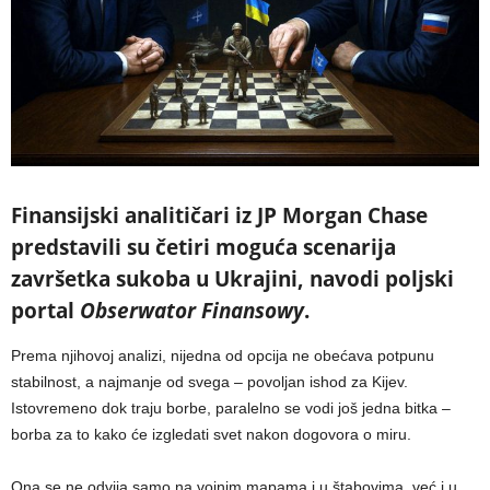
Finansijski analitičari iz JP Morgan Chase
predstavili su četiri moguća scenarija
završetka sukoba u Ukrajini, navodi poljski
portal
Obserwator Finansowy
.
Prema njihovoj analizi, nijedna od opcija ne obećava potpunu
stabilnost, a najmanje od svega – povoljan ishod za Kijev.
Istovremeno dok traju borbe, paralelno se vodi još jedna bitka –
borba za to kako će izgledati svet nakon dogovora o miru.
Ona se ne odvija samo na vojnim mapama i u štabovima, već i u