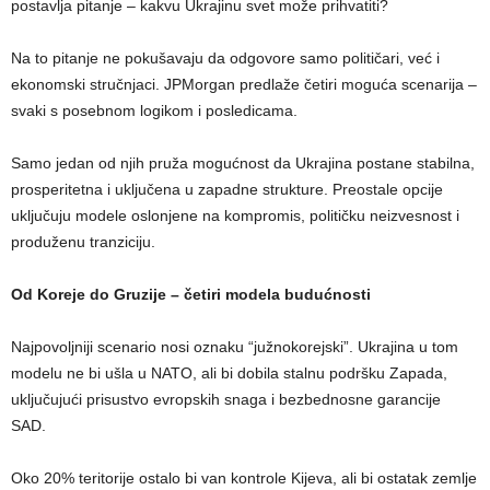
postavlja pitanje – kakvu Ukrajinu svet može prihvatiti?
Na to pitanje ne pokušavaju da odgovore samo političari, već i
ekonomski stručnjaci. JPMorgan predlaže četiri moguća scenarija –
svaki s posebnom logikom i posledicama.
Samo jedan od njih pruža mogućnost da Ukrajina postane stabilna,
prosperitetna i uključena u zapadne strukture. Preostale opcije
uključuju modele oslonjene na kompromis, političku neizvesnost i
produženu tranziciju.
Od Koreje do Gruzije – četiri modela budućnosti
Najpovoljniji scenario nosi oznaku “južnokorejski”. Ukrajina u tom
modelu ne bi ušla u NATO, ali bi dobila stalnu podršku Zapada,
uključujući prisustvo evropskih snaga i bezbednosne garancije
SAD.
Oko 20% teritorije ostalo bi van kontrole Kijeva, ali bi ostatak zemlje