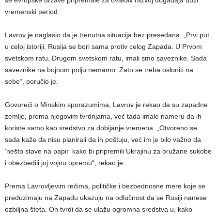
vremenski period.
Lavrov je naglasio da je trenutna situacija bez presedana: „Prvi put
u celoj istoriji, Rusija se bori sama protiv celog Zapada. U Prvom
svetskom ratu, Drugom svetskom ratu, imali smo saveznike. Sada
saveznike na bojnom polju nemamo. Zato se treba osloniti na
sebe“, poručio je.
Govoreći o Minskim sporazumima, Lavrov je rekao da su zapadne
zemlje, prema njegovim tvrdnjama, već tada imale nameru da ih
koriste samo kao sredstvo za dobijanje vremena. „Otvoreno se
sada kaže da nisu planirali da ih poštuju, već im je bilo važno da
‘nešto stave na papir’ kako bi pripremili Ukrajinu za oružane sukobe
i obezbedili joj vojnu opremu“, rekao je.
Prema Lavrovljevim rečima, političke i bezbednosne mere koje se
preduzimaju na Zapadu ukazuju na odlučnost da se Rusiji nanese
ozbiljna šteta. On tvrdi da se ulažu ogromna sredstva u, kako