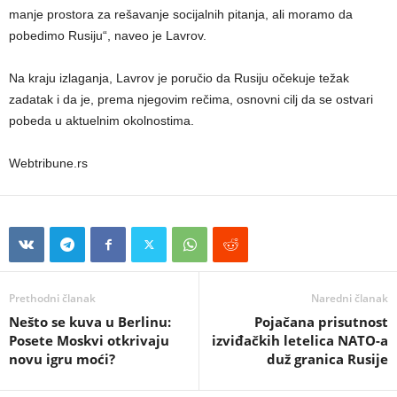
manje prostora za rešavanje socijalnih pitanja, ali moramo da
pobedimo Rusiju“, naveo je Lavrov.
Na kraju izlaganja, Lavrov je poručio da Rusiju očekuje težak
zadatak i da je, prema njegovim rečima, osnovni cilj da se ostvari
pobeda u aktuelnim okolnostima.
Webtribune.rs
Prethodni članak
Naredni članak
Nešto se kuva u Berlinu:
Pojačana prisutnost
Posete Moskvi otkrivaju
izviđačkih letelica NATO-a
novu igru moći?
duž granica Rusije