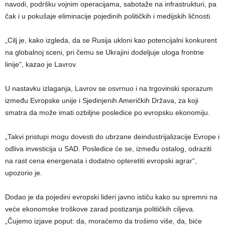
navodi, podršku vojnim operacijama, sabotaže na infrastrukturi, pa
čak i u pokušaje eliminacije pojedinih političkih i medijskih ličnosti.
„Cilj je, kako izgleda, da se Rusija ukloni kao potencijalni konkurent
na globalnoj sceni, pri čemu se Ukrajini dodeljuje uloga frontne
linije“, kazao je Lavrov.
U nastavku izlaganja, Lavrov se osvrnuo i na trgovinski sporazum
između Evropske unije i Sjedinjenih Američkih Država, za koji
smatra da može imati ozbiljne posledice po evropsku ekonomiju.
„Takvi pristupi mogu dovesti do ubrzane deindustrijalizacije Evrope i
odliva investicija u SAD. Posledice će se, između ostalog, odraziti
na rast cena energenata i dodatno opteretiti evropski agrar“,
upozorio je.
Dodao je da pojedini evropski lideri javno ističu kako su spremni na
veće ekonomske troškove zarad postizanja političkih ciljeva.
„Čujemo izjave poput: da, moraćemo da trošimo više, da, biće