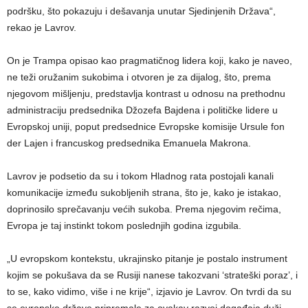
podršku, što pokazuju i dešavanja unutar Sjedinjenih Država“,
rekao je Lavrov.
On je Trampa opisao kao pragmatičnog lidera koji, kako je naveo,
ne teži oružanim sukobima i otvoren je za dijalog, što, prema
njegovom mišljenju, predstavlja kontrast u odnosu na prethodnu
administraciju predsednika Džozefa Bajdena i političke lidere u
Evropskoj uniji, poput predsednice Evropske komisije Ursule fon
der Lajen i francuskog predsednika Emanuela Makrona.
Lavrov je podsetio da su i tokom Hladnog rata postojali kanali
komunikacije između sukobljenih strana, što je, kako je istakao,
doprinosilo sprečavanju većih sukoba. Prema njegovim rečima,
Evropa je taj instinkt tokom poslednjih godina izgubila.
„U evropskom kontekstu, ukrajinsko pitanje je postalo instrument
kojim se pokušava da se Rusiji nanese takozvani ‘strateški poraz’, i
to se, kako vidimo, više i ne krije“, izjavio je Lavrov. On tvrdi da su
se evropske države pripremale za ovakav razvoj događaja duži