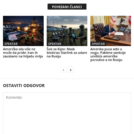
POVEZANI ČLANCI
SPEKTAR
SPEKTAR
SPEKTAR
Američka sila više ne
Šok za Kijev: Mask
Amerika puca sebi u
može da priđe: Iran ih
blokirao Starlink za udare
nogu: Paklene sankcije
zaustavio na hiljadu milja
na Rusiju
uništiće američke
porodice a ne Rusiju
OSTAVITI ODGOVOR