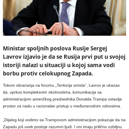
Ministar spoljnih poslova Rusije Sergej
Lavrov izjavio je da se Rusija prvi put u svojoj
istoriji nalazi u situaciji u kojoj sama vodi
borbu protiv celokupnog Zapada.
Tokom obraćanja na forumu „Teritorija smisla“, Lavrov je ukazao
da, uprkos kompleksnim okolnostima, komunikacija sa
administracijom američkog predsednika Donalda Trampa ostavlja
prostor za nadu u racionalan pristup u međunarodnim odnosima.
„Dijalog koji vodimo sa Trampovom administracijom pokazuje da na
Zapadu još uvek postoje razumni ljudi. I oni imaju prilično ozbiljnu