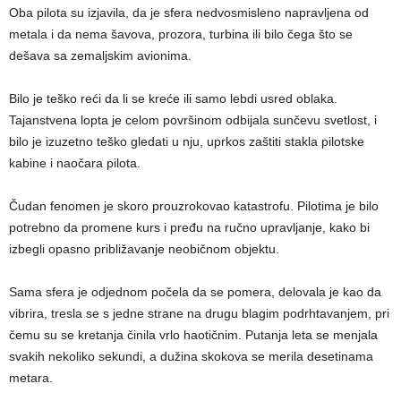
Oba pilota su izjavila, da je sfera nedvosmisleno napravljena od
metala i da nema šavova, prozora, turbina ili bilo čega što se
dešava sa zemaljskim avionima.
Bilo je teško reći da li se kreće ili samo lebdi usred oblaka.
Tajanstvena lopta je celom površinom odbijala sunčevu svetlost, i
bilo je izuzetno teško gledati u nju, uprkos zaštiti stakla pilotske
kabine i naočara pilota.
Čudan fenomen je skoro prouzrokovao katastrofu. Pilotima je bilo
potrebno da promene kurs i pređu na ručno upravljanje, kako bi
izbegli opasno približavanje neobičnom objektu.
Sama sfera je odjednom počela da se pomera, delovala je kao da
vibrira, tresla se s jedne strane na drugu blagim podrhtavanjem, pri
čemu su se kretanja činila vrlo haotičnim. Putanja leta se menjala
svakih nekoliko sekundi, a dužina skokova se merila desetinama
metara.