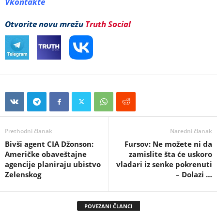
Vkontakte
Otvorite novu mrežu
Truth Social
Prethodni članak
Naredni članak
Bivši agent CIA Džonson:
Fursov: Ne možete ni da
Američke obaveštajne
zamislite šta će uskoro
agencije planiraju ubistvo
vladari iz senke pokrenuti
Zelenskog
– Dolazi …
POVEZANI ČLANCI