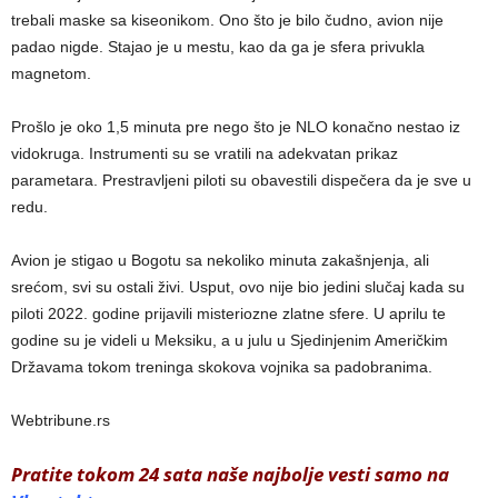
trebali maske sa kiseonikom. Ono što je bilo čudno, avion nije
padao nigde. Stajao je u mestu, kao da ga je sfera privukla
magnetom.
Prošlo je oko 1,5 minuta pre nego što je NLO konačno nestao iz
vidokruga. Instrumenti su se vratili na adekvatan prikaz
parametara. Prestravljeni piloti su obavestili dispečera da je sve u
redu.
Avion je stigao u Bogotu sa nekoliko minuta zakašnjenja, ali
srećom, svi su ostali živi. Usput, ovo nije bio jedini slučaj kada su
piloti 2022. godine prijavili misteriozne zlatne sfere. U aprilu te
godine su je videli u Meksiku, a u julu u Sjedinjenim Američkim
Državama tokom treninga skokova vojnika sa padobranima.
Webtribune.rs
Pratite tokom 24 sata naše najbolje vesti samo na