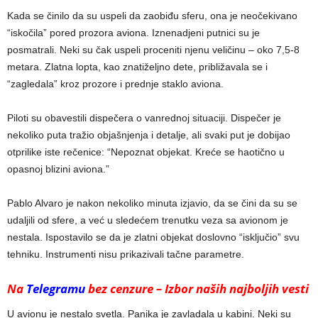
Kada se činilo da su uspeli da zaobiđu sferu, ona je neočekivano
“iskočila” pored prozora aviona. Iznenadjeni putnici su je
posmatrali. Neki su čak uspeli proceniti njenu veličinu – oko 7,5-8
metara. Zlatna lopta, kao znatiželjno dete, približavala se i
“zagledala” kroz prozore i prednje staklo aviona.
Piloti su obavestili dispečera o vanrednoj situaciji. Dispečer je
nekoliko puta tražio objašnjenja i detalje, ali svaki put je dobijao
otprilike iste rečenice: “Nepoznat objekat. Kreće se haotično u
opasnoj blizini aviona.”
Pablo Alvaro je nakon nekoliko minuta izjavio, da se čini da su se
udaljili od sfere, a već u sledećem trenutku veza sa avionom je
nestala. Ispostavilo se da je zlatni objekat doslovno “isključio” svu
tehniku. Instrumenti nisu prikazivali tačne parametre.
Na
Telegramu
bez cenzure – Izbor naših najboljih vesti
U avionu je nestalo svetla. Panika je zavladala u kabini. Neki su