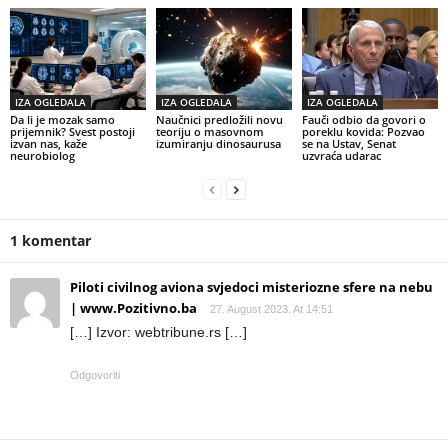
IZA OGLEDALA
IZA OGLEDALA
IZA OGLEDALA
Da li je mozak samo
Naučnici predložili novu
Fauči odbio da govori o
prijemnik? Svest postoji
teoriju o masovnom
poreklu kovida: Pozvao
izvan nas, kaže
izumiranju dinosaurusa
se na Ustav, Senat
neurobiolog
uzvraća udarac
1 komentar
Piloti civilnog aviona svjedoci misteriozne sfere na nebu
| www.Pozitivno.ba
27. August 2023. At 14:51
[…] Izvor: webtribune.rs […]
Odgovoriti