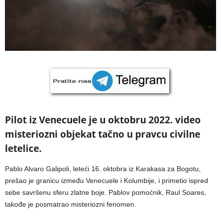
Pilot iz Venecuele je u oktobru 2022. video
misteriozni objekat tačno u pravcu civilne
letelice.
Pablo Alvaro Galipoli, leteći 16. oktobra iz Karakasa za Bogotu,
prešao je granicu između Venecuele i Kolumbije, i primetio ispred
sebe savršenu sferu zlatne boje. Pablov pomoćnik, Raul Soares,
takođe je posmatrao misteriozni fenomen.