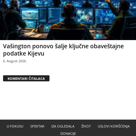
Vašington ponovo šalje ključne obaveštajne
podatke Kijevu
6. August 2026.
KOMENTARI ČITALACA
U FOKUSU
SPEKTAR
IZA OGLEDALA
ŽIVOT
USLOVI KORIŠĆENJA
DONACIJE