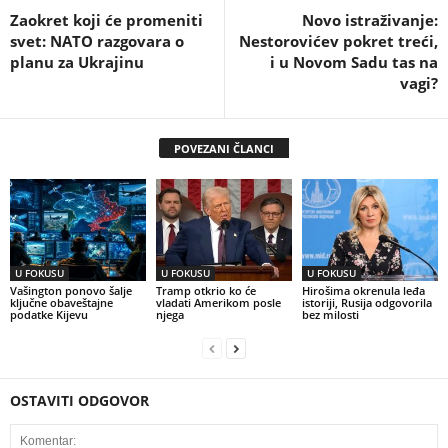
Zaokret koji će promeniti
Novo istraživanje:
svet: NATO razgovara o
Nestorovićev pokret treći,
planu za Ukrajinu
i u Novom Sadu tas na
vagi?
POVEZANI ČLANCI
U FOKUSU
U FOKUSU
U FOKUSU
Vašington ponovo šalje
Tramp otkrio ko će
Hirošima okrenula leđa
ključne obaveštajne
vladati Amerikom posle
istoriji, Rusija odgovorila
podatke Kijevu
njega
bez milosti
OSTAVITI ODGOVOR