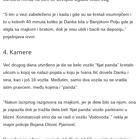
“S tim u vezi zabeleženo je i kada i gde su se kretali osumnjičeni i
to u kobnih 40 minuta koliko je Danka bila u Banjskom Polju gde je
stigla sa majkom i bratom, dok je nisu ubili i bacili na deponiju,”
pojašnjava izvor.
4. Kamere
Već drugog dana utvrđeno je da se belo vozilo “fijat panda” kretalo
ulicom u kojoj se nalazi pojata u koju je Ivana Ilić dovela Danku i
sina, kao i još 16 vozila. Međutim, samo dva vozila su se vratila
istim pravcem, među kojima i “panda”.
“Nakon iscrpnog razgovora sa majkom, jer je dete bilo sa njom, ona
je zapazila dok je tražila dete beli ‘fijat panda’ vozilo parkirano u
blizini. Konstatovali smo da se radi o vozilu ‘Vodovoda’,” rekla je
major policije Bojana Otović Pjanović.