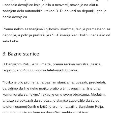
uzeo telo devojčice koja je bila u nesvesti, stavio je na alat u
zadnjem delu automobila i rekao D. D. da vozi na deponiju gde je
bacio devojčicu.
Prema nekim saznanjima i njihovim iskazima, telo je premešteno sa
deponije, a policija pretražuje i S. J. imanje kao i kolibu nedaleko od
sela Luka.
3. Bazne stanice
U Banjskom Polju je 26. marta, prema rečima ministra Gašića,
registrovano 46.000 logova telefonskih brojeva.
“Toliko je bilo promena na baznim stanicama, uvezati, pregledati,
da vidimo da li je neko majku pratio u tim trenucima, ili je ona
komunicirala sa nekim,” rekao je on u svom obraćanju. Međutim,
analize su pokazali da su bazane stanice zabeležile da su se
telefoni osumnjičenih u kritično vreme nalazili u Banjskom Polju,
odnosno mestu na kom se devojčici izgubio svaki trag.