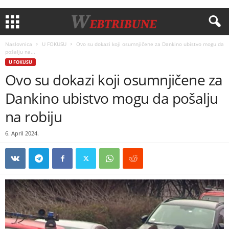
Naslovnica
U FOKUSU
Ovo su dokazi koji osumnjičene za Dankino ubistvo mogu da
pošalju na...
U FOKUSU
Ovo su dokazi koji osumnjičene za
Dankino ubistvo mogu da pošalju
na robiju
6. April 2024.