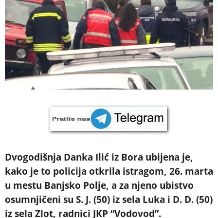
Dvogodišnja Danka Ilić iz Bora ubijena je,
kako je to policija otkrila istragom, 26. marta
u mestu Banjsko Polje, a za njeno ubistvo
osumnjičeni su S. J. (50) iz sela Luka i D. D. (50)
iz sela Zlot, radnici JKP “Vodovod”.