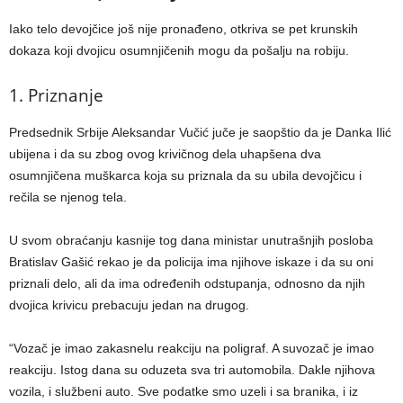
Iako telo devojčice još nije pronađeno, otkriva se pet krunskih
dokaza koji dvojicu osumnjičenih mogu da pošalju na robiju.
1. Priznanje
Predsednik Srbije Aleksandar Vučić juče je saopštio da je Danka Ilić
ubijena i da su zbog ovog krivičnog dela uhapšena dva
osumnjičena muškarca koja su priznala da su ubila devojčicu i
rečila se njenog tela.
U svom obraćanju kasnije tog dana ministar unutrašnjih posloba
Bratislav Gašić rekao je da policija ima njihove iskaze i da su oni
priznali delo, ali da ima određenih odstupanja, odnosno da njih
dvojica krivicu prebacuju jedan na drugog.
“Vozač je imao zakasnelu reakciju na poligraf. A suvozač je imao
reakciju. Istog dana su oduzeta sva tri automobila. Dakle njihova
vozila, i službeni auto. Sve podatke smo uzeli i sa branika, i iz