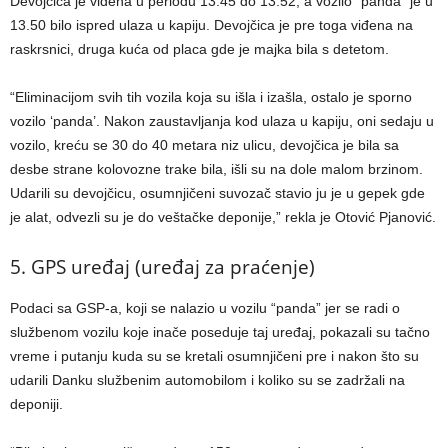
Devojčica je viđena u periodu 13.45 do 13.52, a vozilo “panda” je u
13.50 bilo ispred ulaza u kapiju. Devojčica je pre toga viđena na
raskrsnici, druga kuća od placa gde je majka bila s detetom.
“Eliminacijom svih tih vozila koja su išla i izašla, ostalo je sporno
vozilo ‘panda’. Nakon zaustavljanja kod ulaza u kapiju, oni sedaju u
vozilo, kreću se 30 do 40 metara niz ulicu, devojčica je bila sa
desbe strane kolovozne trake bila, išli su na dole malom brzinom.
Udarili su devojčicu, osumnjičeni suvozač stavio ju je u gepek gde
je alat, odvezli su je do veštačke deponije,” rekla je Otović Pjanović.
5. GPS uređaj (uređaj za praćenje)
Podaci sa GSP-a, koji se nalazio u vozilu “panda” jer se radi o
službenom vozilu koje inače poseduje taj uređaj, pokazali su tačno
vreme i putanju kuda su se kretali osumnjičeni pre i nakon što su
udarili Danku službenim automobilom i koliko su se zadržali na
deponiji.