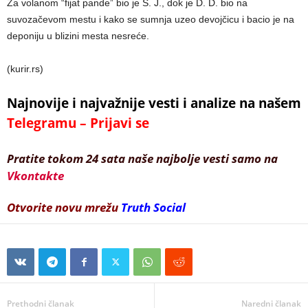
Za volanom “fijat pande” bio je S. J., dok je D. D. bio na
suvozačevom mestu i kako se sumnja uzeo devojčicu i bacio je na
deponiju u blizini mesta nesreće.
(kurir.rs)
Najnovije i najvažnije vesti i analize na našem
Telegramu – Prijavi se
Pratite tokom 24 sata naše najbolje vesti samo na
Vkontakte
Otvorite novu mrežu
Truth Social
Prethodni članak
Naredni članak