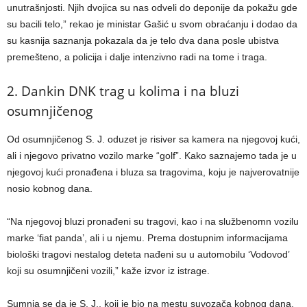
unutrašnjosti. Njih dvojica su nas odveli do deponije da pokažu gde
su bacili telo,” rekao je ministar Gašić u svom obraćanju i dodao da
su kasnija saznanja pokazala da je telo dva dana posle ubistva
premešteno, a policija i dalje intenzivno radi na tome i traga.
2. Dankin DNK trag u kolima i na bluzi
osumnjičenog
Od osumnjičenog S. J. oduzet je risiver sa kamera na njegovoj kući,
ali i njegovo privatno vozilo marke “golf”. Kako saznajemo tada je u
njegovoj kući pronađena i bluza sa tragovima, koju je najverovatnije
nosio kobnog dana.
“Na njegovoj bluzi pronađeni su tragovi, kao i na službenomn vozilu
marke ‘fiat panda’, ali i u njemu. Prema dostupnim informacijama
biološki tragovi nestalog deteta nađeni su u automobilu ‘Vodovod’
koji su osumnjičeni vozili,” kaže izvor iz istrage.
Sumnja se da je S. J., koji je bio na mestu suvozača kobnog dana,