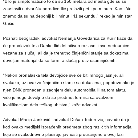
“Bilo je simptomatično to da su 150 metara od mesta gde su se
zaustavili u dvorištu porodice Ilić prelazili pet i po minuta. Kao i što
znamo da su na deponiji bili minut i 41 sekundu,” rekao je ministar
Gašić.
Poznati beogradski advokat Nemanja Govedarica za Kurir kaže da
će pronalazak tela Danke Ilić definitivno razjasniti sve nedoumice
vezane za slučaj, ali da je trenutno činjenični stanje sa dokazima
dovoljan materijal da se formira slučaj protiv osumnjičenih.
“Nakon pronalaska tela devojčice sve će biti mnogo jasnije, ali
svakako, uz ovakvo činjenično stanje sa dokazima, pogotovo ako je
njen DNK pronađen u zadnjem delu automobila ili na tom alatu,
više je nego dovoljno da se predmet formira sa ovakvom
kvalifikacijom dela teškog ubistva,” kaže advokat.
Advokat Marija Janković i advokat Dušan Todorović, navode da je
kod ovako medijski ispraćenih predmeta zbog različitih informacija
koje se svakodnevno plasiraju javnosti preuranjeno u ovoj fazi