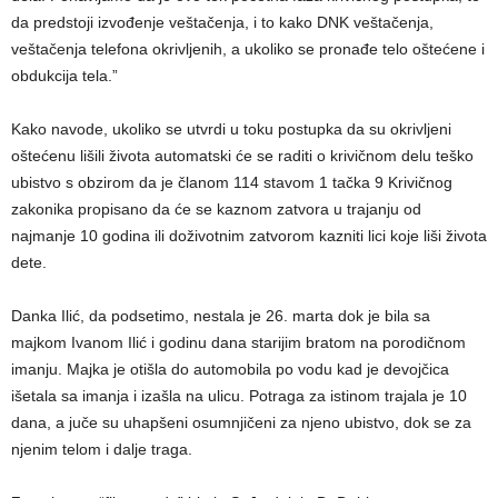
da predstoji izvođenje veštačenja, i to kako DNK veštačenja,
veštačenja telefona okrivljenih, a ukoliko se pronađe telo oštećene i
obdukcija tela.”
Kako navode, ukoliko se utvrdi u toku postupka da su okrivljeni
oštećenu lišili života automatski će se raditi o krivičnom delu teško
ubistvo s obzirom da je članom 114 stavom 1 tačka 9 Krivičnog
zakonika propisano da će se kaznom zatvora u trajanju od
najmanje 10 godina ili doživotnim zatvorom kazniti lici koje liši života
dete.
Danka Ilić, da podsetimo, nestala je 26. marta dok je bila sa
majkom Ivanom Ilić i godinu dana starijim bratom na porodičnom
imanju. Majka je otišla do automobila po vodu kad je devojčica
išetala sa imanja i izašla na ulicu. Potraga za istinom trajala je 10
dana, a juče su uhapšeni osumnjičeni za njeno ubistvo, dok se za
njenim telom i dalje traga.