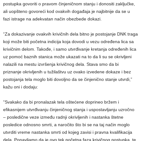
postupka govoriti o pravom činjeničnom stanju i donositi zaključke,
ali uopšteno govoreći kod ovakvih događaja je najbitnije da se u
fazi istrage na adekvatan način obezbede dokazi.
“Za dokazivanje ovakvih krivičnih dela bitno je postojanje DNK traga
koji može biti početna indicija koja dovodi u vezu određena lica sa
krivičnim delom. Takođe, i samo utvrđivanje kretanja određenih lica
uz pomoć baznih stanica može ukazati na to da li su se okrivljeni
nalazili na mestu izvršenja krivičnog dela. Stava smo da bi
priznanje okrivljenih u tužilaštvu uz ovako izvedene dokaze i bez
postojanja tela moglo biti dovoljno da se činjenično stanje utvrdi,”
kažu oni i dodaju:
“Svakako da bi pronalazak tela oštećene doprineo bržem i
efikasnijem utvrđivanju činjeničnog stanja i uspostavljanju uzročno
– posledične veze između radnji okrivljenih i nastanka štetne
posledice odnosno smrti, a naročito što bi se na taj način moglo
utvrditi vreme nastanka smrti od kojeg zavisi i pravna kvalifikacija
dela. Ponavljamo da je ovo tek početna faza krivičnog postupka, te