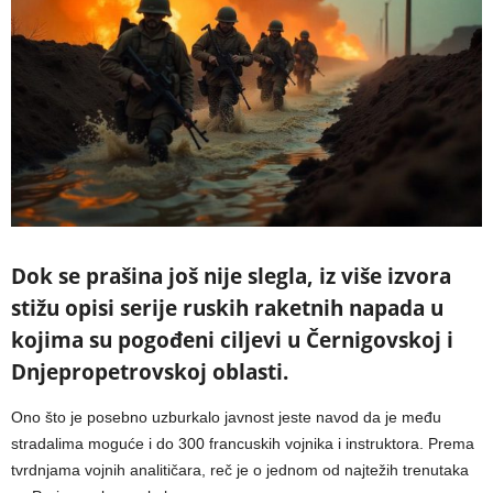
Dok se prašina još nije slegla, iz više izvora
stižu opisi serije ruskih raketnih napada u
kojima su pogođeni ciljevi u Černigovskoj i
Dnjepropetrovskoj oblasti.
Ono što je posebno uzburkalo javnost jeste navod da je među
stradalima moguće i do 300 francuskih vojnika i instruktora. Prema
tvrdnjama vojnih analitičara, reč je o jednom od najtežih trenutaka