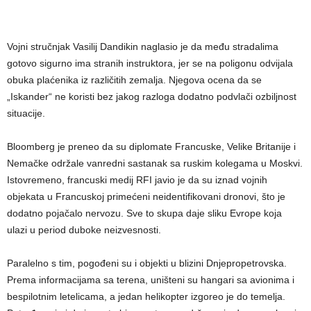
Vojni stručnjak Vasilij Dandikin naglasio je da među stradalima
gotovo sigurno ima stranih instruktora, jer se na poligonu odvijala
obuka plaćenika iz različitih zemalja. Njegova ocena da se
„Iskander“ ne koristi bez jakog razloga dodatno podvlači ozbiljnost
situacije.
Bloomberg je preneo da su diplomate Francuske, Velike Britanije i
Nemačke održale vanredni sastanak sa ruskim kolegama u Moskvi.
Istovremeno, francuski medij RFI javio je da su iznad vojnih
objekata u Francuskoj primećeni neidentifikovani dronovi, što je
dodatno pojačalo nervozu. Sve to skupa daje sliku Evrope koja
ulazi u period duboke neizvesnosti.
Paralelno s tim, pogođeni su i objekti u blizini Dnjepropetrovska.
Prema informacijama sa terena, uništeni su hangari sa avionima i
bespilotnim letelicama, a jedan helikopter izgoreo je do temelja.