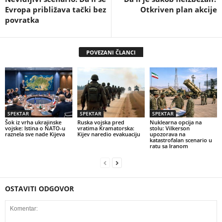
Evropa približava tački bez
Otkriven plan akcije
povratka
POVEZANI ČLANCI
SPEKTAR
SPEKTAR
SPEKTAR
Šok iz vrha ukrajinske
Ruska vojska pred
Nuklearna opcija na
vojske: Istina o NATO-u
vratima Kramatorska:
stolu: Vilkerson
raznela sve nade Kijeva
Kijev naredio evakuaciju
upozorava na
katastrofalan scenario u
ratu sa Iranom
OSTAVITI ODGOVOR