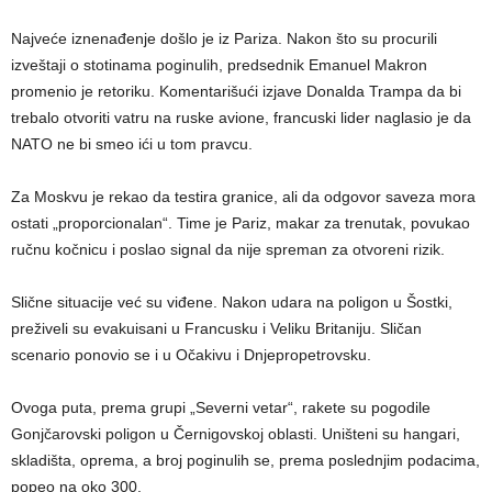
Najveće iznenađenje došlo je iz Pariza. Nakon što su procurili
izveštaji o stotinama poginulih, predsednik Emanuel Makron
promenio je retoriku. Komentarišući izjave Donalda Trampa da bi
trebalo otvoriti vatru na ruske avione, francuski lider naglasio je da
NATO ne bi smeo ići u tom pravcu.
Za Moskvu je rekao da testira granice, ali da odgovor saveza mora
ostati „proporcionalan“. Time je Pariz, makar za trenutak, povukao
ručnu kočnicu i poslao signal da nije spreman za otvoreni rizik.
Slične situacije već su viđene. Nakon udara na poligon u Šostki,
preživeli su evakuisani u Francusku i Veliku Britaniju. Sličan
scenario ponovio se i u Očakivu i Dnjepropetrovsku.
Ovoga puta, prema grupi „Severni vetar“, rakete su pogodile
Gonjčarovski poligon u Černigovskoj oblasti. Uništeni su hangari,
skladišta, oprema, a broj poginulih se, prema poslednjim podacima,
popeo na oko 300.