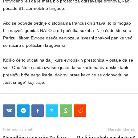
Potvrđeno je i da je meta bio prostor za održavanje dronova, kao i
posade 81. aermobilne brigade.
Ako se potvrde tvrdnje o stotinama francuskih žrtava, to bi mogao
biti najveći gubitak NATO-a od početka sukoba. Nije čudo što se u
Parizu i širom Evrope oseća nervoza, a izvesni znakovi panike već
se naziru u političkim krugovima.
Koliko će to uticati na dalji kurs evropskih prestonica – ostaje da se
vidi. Ono što je sada izvesno jeste da se karte na evropskoj tabli
preslažu brže nego ikada, dok svi prate kako će se odgovoriti na
„test snage“ koji traje.
Prethodni članak
Naredni članak
Nevidljivi scenario: Da li se
Da li je sukob neizbežan?