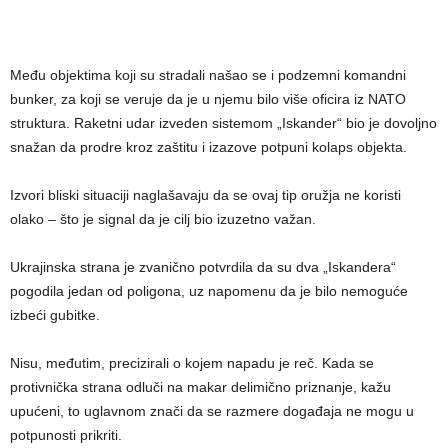
Među objektima koji su stradali našao se i podzemni komandni
bunker, za koji se veruje da je u njemu bilo više oficira iz NATO
struktura. Raketni udar izveden sistemom „Iskander“ bio je dovoljno
snažan da prodre kroz zaštitu i izazove potpuni kolaps objekta.
Izvori bliski situaciji naglašavaju da se ovaj tip oružja ne koristi
olako – što je signal da je cilj bio izuzetno važan.
Ukrajinska strana je zvanično potvrdila da su dva „Iskandera“
pogodila jedan od poligona, uz napomenu da je bilo nemoguće
izbeći gubitke.
Nisu, međutim, precizirali o kojem napadu je reč. Kada se
protivnička strana odluči na makar delimično priznanje, kažu
upućeni, to uglavnom znači da se razmere događaja ne mogu u
potpunosti prikriti.