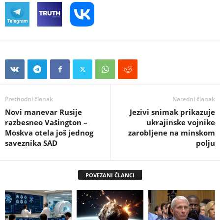
Prethodni članak
Naredni članak
Novi manevar Rusije
Jezivi snimak prikazuje
razbesneo Vašington –
ukrajinske vojnike
Moskva otela još jednog
zarobljene na minskom
saveznika SAD
polju
POVEZANI ČLANCI