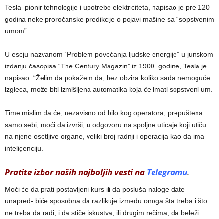
Tesla, pionir tehnologije i upotrebe elektriciteta, napisao je pre 120
godina neke proročanske predikcije o pojavi mašine sa “sopstvenim
umom”.
U eseju nazvanom “Problem povećanja ljudske energije” u junskom
izdanju časopisa “The Century Magazin” iz 1900. godine, Tesla je
napisao: “Želim da pokažem da, bez obzira koliko sada nemoguće
izgleda, može biti izmišljena automatika koja će imati sopstveni um.
Time mislim da će, nezavisno od bilo kog operatora, prepuštena
samo sebi, moći da izvrši, u odgovoru na spoljne uticaje koji utiču
na njene osetljive organe, veliki broj radnji i operacija kao da ima
inteligenciju.
Pratite izbor naših najboljih vesti na
Telegramu
.
Moći će da prati postavljeni kurs ili da posluša naloge date
unapred- biće sposobna da razlikuje između onoga šta treba i što
ne treba da radi, i da stiče iskustva, ili drugim rečima, da beleži