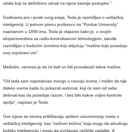
utiske koji će definitivno uticati na njene kasnije postupke.”
Godinama pre i posle ovog eseja, Tesla je razmišljao o veštačkoj
inteligenciji. U jednom pismu profesoru na “Purdue University”
napisanom u 1890-ima, Tesla je objasnio kako je, u svojim
eksperimentima sa radio-kontrolisanom tehnologijom, takođe
razmišljao o budućim izumima koji uključuju “mašine koje poseduju
svoj sopstveni um”.
Međutim, verovao je da će baš on biti pronalazač takve mašine.
“Od tada sam napredovao mnogo u razvoju izuma, i mislim da nije
daleko vreme kada ću pokazati automat, koji će sam od sebe
delovati kao da poseduje razum, i bez bilo kakve voljne kontrole
spolja”, napisao je Tesla.
Ove izjave se veoma približavaju opštem razumevanju sveta o
veštačkoj inteligenciji, kao “neživim bićima” koja mogu da simuliraju
ljudsku inteligenciju i mogu da izvršavaju različite zadatke, ili