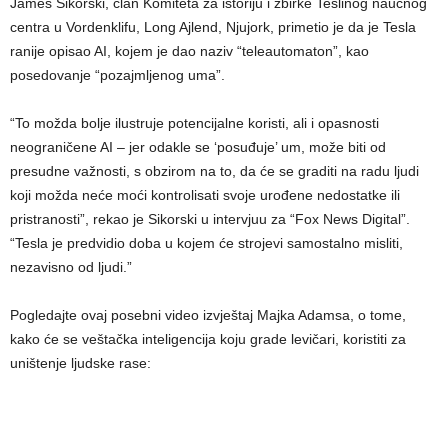
James Sikorski, član Komiteta za istoriju i zbirke Teslinog naučnog
centra u Vordenklifu, Long Ajlend, Njujork, primetio je da je Tesla
ranije opisao AI, kojem je dao naziv “teleautomaton”, kao
posedovanje “pozajmljenog uma”.
“To možda bolje ilustruje potencijalne koristi, ali i opasnosti
neograničene AI – jer odakle se ‘posuđuje’ um, može biti od
presudne važnosti, s obzirom na to, da će se graditi na radu ljudi
koji možda neće moći kontrolisati svoje urođene nedostatke ili
pristranosti”, rekao je Sikorski u intervjuu za “Fox News Digital”.
“Tesla je predvidio doba u kojem će strojevi samostalno misliti,
nezavisno od ljudi.”
Pogledajte ovaj posebni video izvještaj Majka Adamsa, o tome,
kako će se veštačka inteligencija koju grade levičari, koristiti za
uništenje ljudske rase: