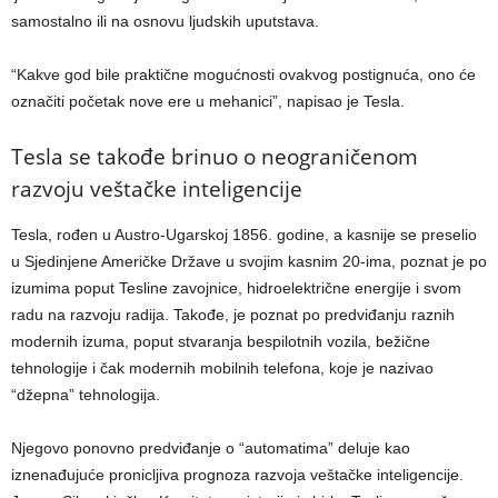
samostalno ili na osnovu ljudskih uputstava.
“Kakve god bile praktične mogućnosti ovakvog postignuća, ono će
označiti početak nove ere u mehanici”, napisao je Tesla.
Tesla se takođe brinuo o neograničenom
razvoju veštačke inteligencije
Tesla, rođen u Austro-Ugarskoj 1856. godine, a kasnije se preselio
u Sjedinjene Američke Države u svojim kasnim 20-ima, poznat je po
izumima poput Tesline zavojnice, hidroelektrične energije i svom
radu na razvoju radija. Takođe, je poznat po predviđanju raznih
modernih izuma, poput stvaranja bespilotnih vozila, bežične
tehnologije i čak modernih mobilnih telefona, koje je nazivao
“džepna” tehnologija.
Njegovo ponovno predviđanje o “automatima” deluje kao
iznenađujuće pronicljiva prognoza razvoja veštačke inteligencije.