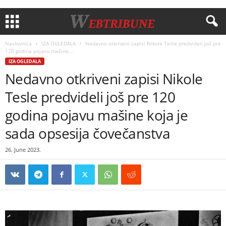
Naslovnica
IZA OGLEDALA
Nedavno otkriveni zapisi Nikole Tesle predvideli još pre
120 godina pojavu mašine...
IZA OGLEDALA
Nedavno otkriveni zapisi Nikole
Tesle predvideli još pre 120
godina pojavu mašine koja je
sada opsesija čovečanstva
26. June 2023.