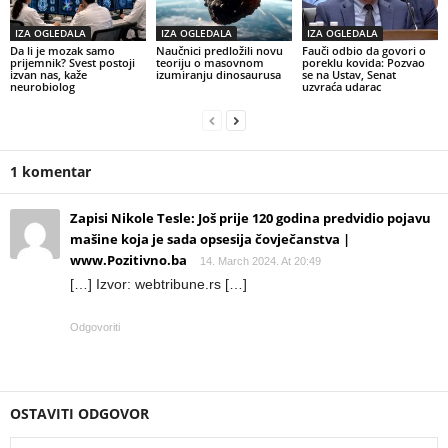
IZA OGLEDALA
IZA OGLEDALA
IZA OGLEDALA
Da li je mozak samo
Naučnici predložili novu
Fauči odbio da govori o
prijemnik? Svest postoji
teoriju o masovnom
poreklu kovida: Pozvao
izvan nas, kaže
izumiranju dinosaurusa
se na Ustav, Senat
neurobiolog
uzvraća udarac
1 komentar
Zapisi Nikole Tesle: Još prije 120 godina predvidio pojavu
mašine koja je sada opsesija čovječanstva |
www.Pozitivno.ba
14. March 2024. At 20:49
[…] Izvor: webtribune.rs […]
Odgovoriti
OSTAVITI ODGOVOR