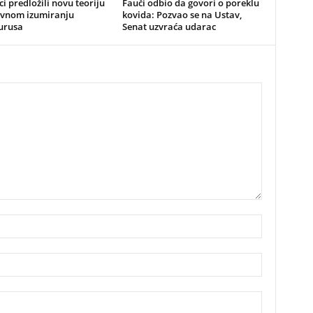
i predložili novu teoriju
Fauči odbio da govori o poreklu
vnom izumiranju
kovida: Pozvao se na Ustav,
urusa
Senat uzvraća udarac