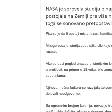
NASA je sprovela studiju o na
postojale na Zemlji pre više h
toga se sonovano pretpostavlja
Pitanje je da li postoji misteriozan, haotiča
Mnogo puta je istorija zabeležila sile koje
raspale.
Ako se baci pogled unazad u istorijskim k
u prošlosti, na primer u 18.veku, bilo ze
supersilama.
Njihova moćna kultura se razvijala takvo
delovali neodgovorno.
Sa ogromnim brojem kolonija, novac je tro
budžetskih deficita, ulaska u dugove, de