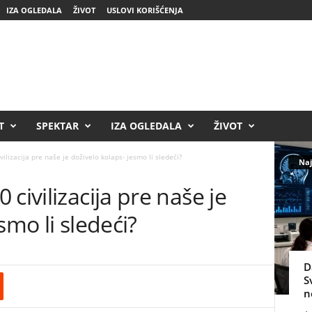
IZA OGLEDALA
ŽIVOT
USLOVI KORIŠĆENJA
T
SPEKTAR
IZA OGLEDALA
ŽIVOT
ilizacija pre naše je doživelo kolaps- jesmo li sledeći?
Naj
civilizacija pre naše je
smo li sledeći?
D
S
n