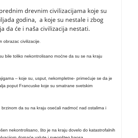
prednim drevnim civilizacijama koje su
iljada godina, a koje su nestale i zbog
 da će i naša civilizacija nestati.
n obrazac civilizacije.
 su bile toliko nekontrolisano moćne da su se na kraju
njigama – koje su, usput, nekompletne- primećuje se da je
malja poput Francuske koje su smatrane svetskim
m brzinom da su na kraju osećali nadmoć nad ostalima i
šen nekontrolisano, što je na kraju dovelo do katastrofalnih
valvacijom domaće valute i sveopšteg haosa.