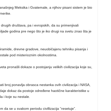
anašnjeg Meksika i Gvatemale, a njihov pisani sistem je bio
merike.
 drugih društava, pa i evropskih, da su primenjivali
iljade godina pre nego što je iko drugi na svetu znao šta je
iramide, drevne gradove, neuobičajenu tehniku pisanja i
nestale pod misterioznim okolnostima.
eta pronašli dokaze o postojanju velikih civilizacija koje su,
ati broj ponavlja obrasca nestanka ovih civilizacija i NASA,
, daje dokaz da postoje određene haotične karakteristike u
a i koje su nestale.
 da se u svakom periodu civillizacija “resetuje”.