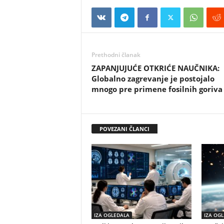
Prethodni članak
ZAPANJUJUĆE OTKRIĆE NAUČNIKA:
Globalno zagrevanje je postojalo
mnogo pre primene fosilnih goriva
POVEZANI ČLANCI
IZA OGLEDALA
IZA OG