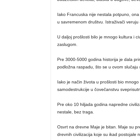
Iako Francuska nije nestala potpuno, ona j
u savremenom društvu. Istraživači veruju da
U daljoj prošlosti bilo je mnogo kultura i 
zaslugom.
Pre 3000-5000 godina historija je dala prime
podložna raspadu, što se u ovom slučaju 
Iako je način života u prošlosti bio mnogo 
samodestrukcije u čovečanstvu sveprisutna 
Pre oko 10 hiljada godina napredne civiliz
nestale, bez traga.
Osvrt na drevne Maje je bitan. Maje su pred
drevnih civilizacija koje su ikad postojale n