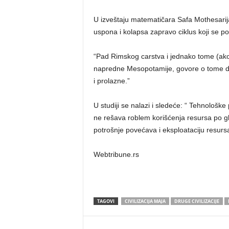
U izveštaju matematičara Safa Mothesarija
uspona i kolapsa zapravo ciklus koji se pon
“Pad Rimskog carstva i jednako tome (ako 
napredne Mesopotamije, govore o tome da su
i prolazne.”
U studiji se nalazi i sledeće: “ Tehnološk
ne rešava roblem korišćenja resursa po gla
potrošnje povećava i eksploataciju resursa
Webtribune.rs
TAGOVI
CIVILIZACIJA MAJA
DRUGE CIVILIZACIJE