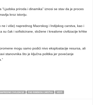
 “Ljudska priroda i dinamika” iznosi se stav da je proces
avlja kroz istoriju.
ne i više) naprednog Maorskog i Indijskog carstva, kao i
 čak i sofisticirane, složene i kreativne civilizacije krhke
e promene mogu samo podići nivo eksploatacije resursa, ali
vi stanovnika što je ključna politika jer povećanje
.”
NAPREDNE CIVILIZACIJE
PAD RIMSKOG CARSTVA
VESTI