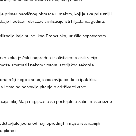
e primer haotičnog obrasca u malom, koji je sve prisutniji i
 je haotičan obrazac civilizacije isti hiljadama godina.
civilizacija koje su se, kao Francuska, urušile sopstvenom
r kako je čak i napredna i sofisticirana civilizacija
može smatrati i nekom vrstom istorijskog rekorda.
drugačiji nego danas, ispostavlja se da je ipak klica
i time se postavlja pitanje o održivosti vrste.
acije Inki, Maja i Egipćana su postojale a zatim misteriozno
stavljale jednu od najnaprednijih i najsofisticiranijih
a planeti.