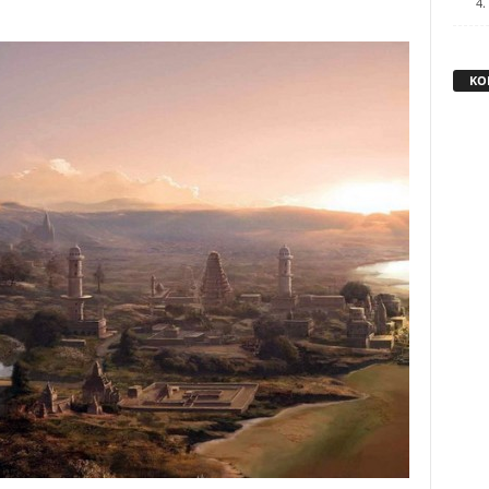
4.
KO