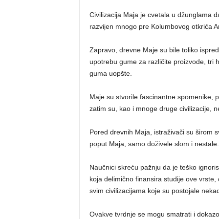
Civilizacija Maja je cvetala u džunglama d
razvijen mnogo pre Kolumbovog otkrića A
Zapravo, drevne Maje su bile toliko ispred
upotrebu gume za različite proizvode, tri h
guma uopšte.
Maje su stvorile fascinantne spomenike, p
zatim su, kao i mnoge druge civilizacije, 
Pored drevnih Maja, istraživači su širom sv
poput Maja, samo doživele slom i nestale.
Naučnici skreću pažnju da je teško ignoris
koja delimično finansira studije ove vrste
svim civilizacijama koje su postojale nekad
Ovakve tvrdnje se mogu smatrati i dokazom