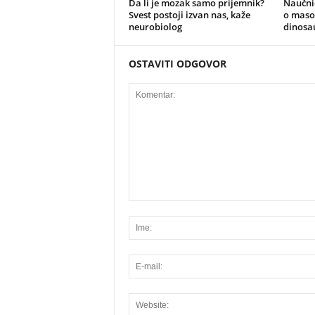
Da li je mozak samo prijemnik?
Naučnic
Svest postoji izvan nas, kaže
o maso
neurobiolog
dinosa
OSTAVITI ODGOVOR