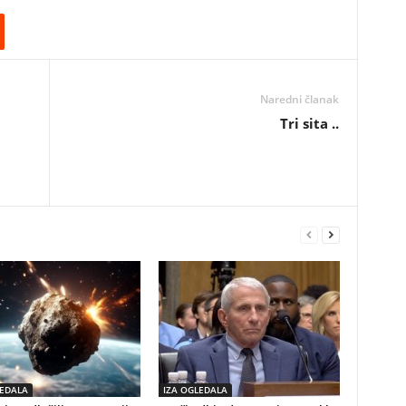
Naredni članak
Tri sita ..
LEDALA
IZA OGLEDALA