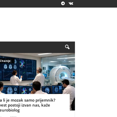
čitanije
a li je mozak samo prijemnik?
vest postoji izvan nas, kaže
eurobiolog