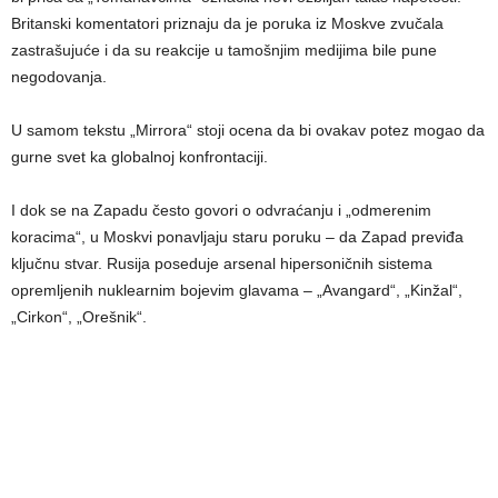
Britanski komentatori priznaju da je poruka iz Moskve zvučala
zastrašujuće i da su reakcije u tamošnjim medijima bile pune
negodovanja.
U samom tekstu „Mirrora“ stoji ocena da bi ovakav potez mogao da
gurne svet ka globalnoj konfrontaciji.
I dok se na Zapadu često govori o odvraćanju i „odmerenim
koracima“, u Moskvi ponavljaju staru poruku – da Zapad previđa
ključnu stvar. Rusija poseduje arsenal hipersoničnih sistema
opremljenih nuklearnim bojevim glavama – „Avangard“, „Kinžal“,
„Cirkon“, „Orešnik“.