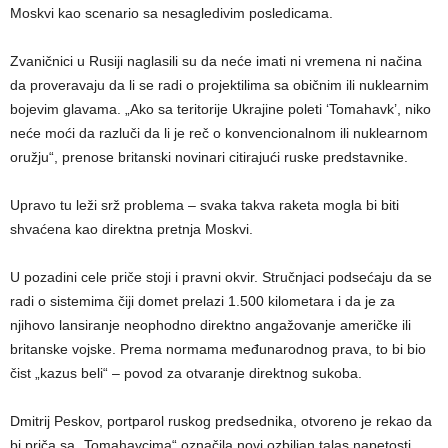
Moskvi kao scenario sa nesagledivim posledicama.
Zvaničnici u Rusiji naglasili su da neće imati ni vremena ni načina
da proveravaju da li se radi o projektilima sa običnim ili nuklearnim
bojevim glavama. „Ako sa teritorije Ukrajine poleti ‘Tomahavk’, niko
neće moći da razluči da li je reč o konvencionalnom ili nuklearnom
oružju“, prenose britanski novinari citirajući ruske predstavnike.
Upravo tu leži srž problema – svaka takva raketa mogla bi biti
shvaćena kao direktna pretnja Moskvi.
U pozadini cele priče stoji i pravni okvir. Stručnjaci podsećaju da se
radi o sistemima čiji domet prelazi 1.500 kilometara i da je za
njihovo lansiranje neophodno direktno angažovanje američke ili
britanske vojske. Prema normama međunarodnog prava, to bi bio
čist „kazus beli“ – povod za otvaranje direktnog sukoba.
Dmitrij Peskov, portparol ruskog predsednika, otvoreno je rekao da
bi priča sa „Tomahavcima“ označila novi ozbiljan talas napetosti.