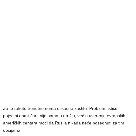
Za te rakete trenutno nema efikasne zaštite. Problem, ističu
pojedini analitičari, nije samo u oružju, već u uverenju evropskih i
američkih centara moći da Rusija nikada neće posegnuti za tim
opcijama.