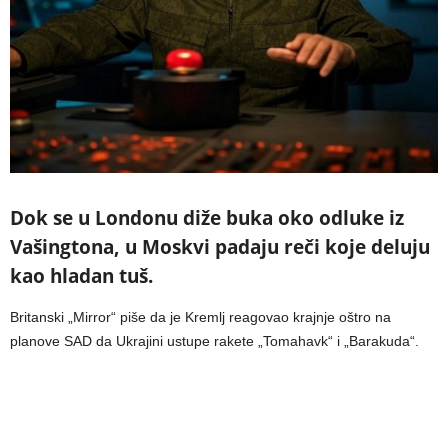
Dok se u Londonu diže buka oko odluke iz
Vašingtona, u Moskvi padaju reči koje deluju
kao hladan tuš.
Britanski „Mirror“ piše da je Kremlj reagovao krajnje oštro na
planove SAD da Ukrajini ustupe rakete „Tomahavk“ i „Barakuda“.