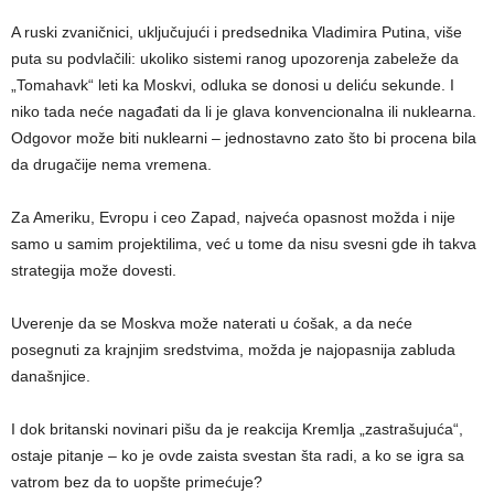
A ruski zvaničnici, uključujući i predsednika Vladimira Putina, više
puta su podvlačili: ukoliko sistemi ranog upozorenja zabeleže da
„Tomahavk“ leti ka Moskvi, odluka se donosi u deliću sekunde. I
niko tada neće nagađati da li je glava konvencionalna ili nuklearna.
Odgovor može biti nuklearni – jednostavno zato što bi procena bila
da drugačije nema vremena.
Za Ameriku, Evropu i ceo Zapad, najveća opasnost možda i nije
samo u samim projektilima, već u tome da nisu svesni gde ih takva
strategija može dovesti.
Uverenje da se Moskva može naterati u ćošak, a da neće
posegnuti za krajnjim sredstvima, možda je najopasnija zabluda
današnjice.
I dok britanski novinari pišu da je reakcija Kremlja „zastrašujuća“,
ostaje pitanje – ko je ovde zaista svestan šta radi, a ko se igra sa
vatrom bez da to uopšte primećuje?