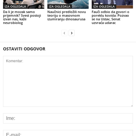
IZA OGLEDALA
IZA OGLEDALA
IZA OGLEDALA
Da li je mozak samo
Naučnici predložili novu
Fauči odbio da govori o
prijemnik? Svest postoji
teoriju o masovnom
poreklu kovida: Pozvao
izvan nas, kaže
izumiranju dinosaurusa
se na Ustav, Senat
neurobiolog
uzvraća udarac
OSTAVITI ODGOVOR