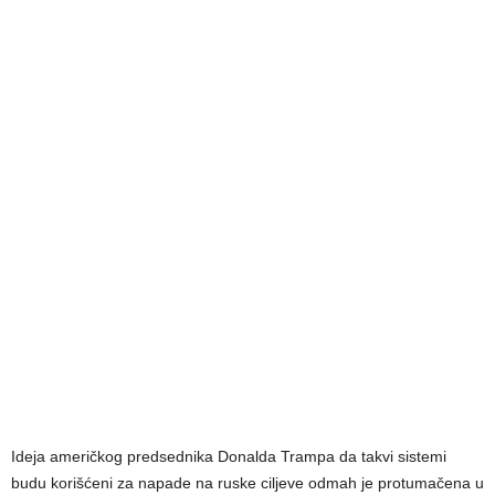
Ideja američkog predsednika Donalda Trampa da takvi sistemi
budu korišćeni za napade na ruske ciljeve odmah je protumačena u