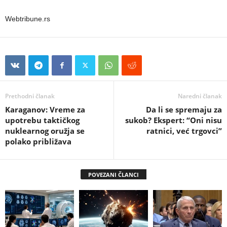
Webtribune.rs
Prethodni članak
Naredni članak
Karaganov: Vreme za
Da li se spremaju za
upotrebu taktičkog
sukob? Ekspert: “Oni nisu
nuklearnog oružja se
ratnici, već trgovci”
polako približava
POVEZANI ČLANCI