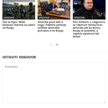
SPEKTAR
SPEKTAR
SPEKTAR
Šok za Kijev: Mask
Amerika puca sebi u
Kim Dotkom u razgovoru
blokirao Starlink za udare
nogu: Paklene sankcije
sa Takerom Karlsonom:
na Rusiju
uništiće američke
Amerika ide ka slomu,
porodice a ne Rusiju
Rusija će pobediti, a
najveća opasnost tek
dolazi
OSTAVITI ODGOVOR