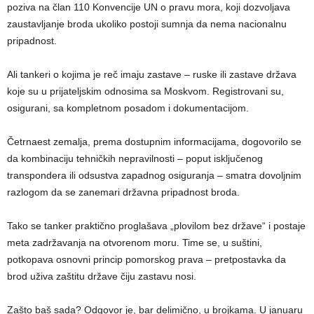
poziva na član 110 Konvencije UN o pravu mora, koji dozvoljava
zaustavljanje broda ukoliko postoji sumnja da nema nacionalnu
pripadnost.
Ali tankeri o kojima je reč imaju zastave – ruske ili zastave država
koje su u prijateljskim odnosima sa Moskvom. Registrovani su,
osigurani, sa kompletnom posadom i dokumentacijom.
Četrnaest zemalja, prema dostupnim informacijama, dogovorilo se
da kombinaciju tehničkih nepravilnosti – poput isključenog
transpondera ili odsustva zapadnog osiguranja – smatra dovoljnim
razlogom da se zanemari državna pripadnost broda.
Tako se tanker praktično proglašava „plovilom bez države“ i postaje
meta zadržavanja na otvorenom moru. Time se, u suštini,
potkopava osnovni princip pomorskog prava – pretpostavka da
brod uživa zaštitu države čiju zastavu nosi.
Zašto baš sada? Odgovor je, bar delimično, u brojkama. U januaru