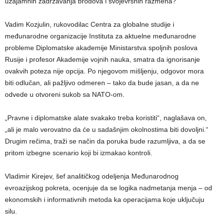
uzajamnih zadržavanja brodova i svojevrsnih razmena?
Vadim Kozjulin, rukovodilac Centra za globalne studije i
međunarodne organizacije Instituta za aktuelne međunarodne
probleme Diplomatske akademije Ministarstva spoljnih poslova
Rusije i profesor Akademije vojnih nauka, smatra da ignorisanje
ovakvih poteza nije opcija. Po njegovom mišljenju, odgovor mora
biti odlučan, ali pažljivo odmeren – tako da bude jasan, a da ne
odvede u otvoreni sukob sa NATO-om.
„Pravne i diplomatske alate svakako treba koristiti“, naglašava on,
„ali je malo verovatno da će u sadašnjim okolnostima biti dovoljni.“
Drugim rečima, traži se način da poruka bude razumljiva, a da se
pritom izbegne scenario koji bi izmakao kontroli.
Vladimir Kirejev, šef analitičkog odeljenja Međunarodnog
evroazijskog pokreta, ocenjuje da se logika nadmetanja menja – od
ekonomskih i informativnih metoda ka operacijama koje uključuju
silu.