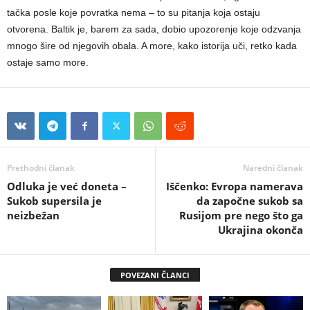
tačka posle koje povratka nema – to su pitanja koja ostaju
otvorena. Baltik je, barem za sada, dobio upozorenje koje odzvanja
mnogo šire od njegovih obala. A more, kako istorija uči, retko kada
ostaje samo more.
Prethodni članak
Naredni članak
Odluka je već doneta –
Iščenko: Evropa namerava
Sukob supersila je
da započne sukob sa
neizbežan
Rusijom pre nego što ga
Ukrajina okonča
POVEZANI ČLANCI