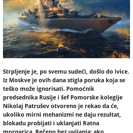
Strpljenje je, po svemu sudeći, došlo do ivice.
Iz Moskve je ovih dana stigla poruka koja se
teško može ignorisati. Pomoćnik
predsednika Rusije i šef Pomorske kolegije
Nikolaj Patrušev otvoreno je rekao da će,
ukoliko mirni mehanizmi ne daju rezultat,
blokadu probijati i uklanjati Ratna
mornarica. Rečeno bez uvijanja: ako