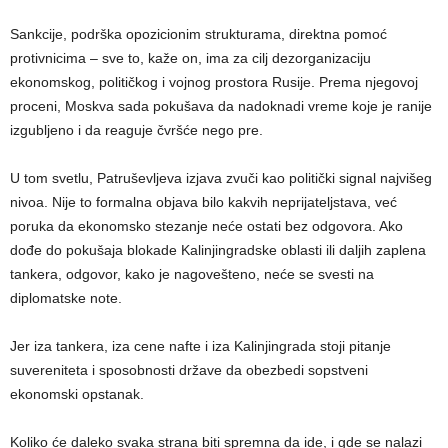
Sankcije, podrška opozicionim strukturama, direktna pomoć
protivnicima – sve to, kaže on, ima za cilj dezorganizaciju
ekonomskog, političkog i vojnog prostora Rusije. Prema njegovoj
proceni, Moskva sada pokušava da nadoknadi vreme koje je ranije
izgubljeno i da reaguje čvršće nego pre.
U tom svetlu, Patruševljeva izjava zvuči kao politički signal najvišeg
nivoa. Nije to formalna objava bilo kakvih neprijateljstava, već
poruka da ekonomsko stezanje neće ostati bez odgovora. Ako
dođe do pokušaja blokade Kalinjingradske oblasti ili daljih zaplena
tankera, odgovor, kako je nagovešteno, neće se svesti na
diplomatske note.
Jer iza tankera, iza cene nafte i iza Kalinjingrada stoji pitanje
suvereniteta i sposobnosti države da obezbedi sopstveni
ekonomski opstanak.
Koliko će daleko svaka strana biti spremna da ide, i gde se nalazi