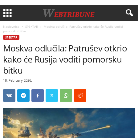
Naslovnica
SPEKTAR
Moskva odlučila: Patrušev otkrio kako će Rusija voditi
pomorsku bitku
SPEKTAR
Moskva odlučila: Patrušev otkrio
kako će Rusija voditi pomorsku
bitku
18. February 2026.