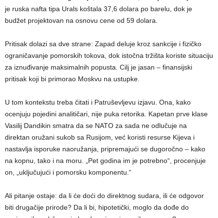
je ruska nafta tipa Urals koštala 37,6 dolara po barelu, dok je
budžet projektovan na osnovu cene od 59 dolara.
Pritisak dolazi sa dve strane: Zapad deluje kroz sankcije i fizičko
ograničavanje pomorskih tokova, dok istočna tržišta koriste situaciju
za iznuđivanje maksimalnih popusta. Cilj je jasan – finansijski
pritisak koji bi primorao Moskvu na ustupke.
U tom kontekstu treba čitati i Patruševljevu izjavu. Ona, kako
ocenjuju pojedini analitičari, nije puka retorika. Kapetan prve klase
Vasilij Dandikin smatra da se NATO za sada ne odlučuje na
direktan oružani sukob sa Rusijom, već koristi resurse Kijeva i
nastavlja isporuke naoružanja, pripremajući se dugoročno – kako
na kopnu, tako i na moru. „Pet godina im je potrebno“, procenjuje
on, „uključujući i pomorsku komponentu.“
Ali pitanje ostaje: da li će doći do direktnog sudara, ili će odgovor
biti drugačije prirode? Da li bi, hipotetički, moglo da dođe do