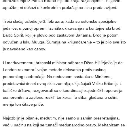
obrazloženje iz Pariza nikada nije do kraja razjašnjeno – ni jasne
optužbe, ni dokazi o konkretnim prekršajima nisu predstavljeni.
Treći slučaj usledio je 3. februara, kada su estonske specijalne
jedinice, u punoj opremi, izvršile ukrcavanje na kontejnerski brod
Baltic Spirit, koji je plovio pod zastavom Bahama. Brod je potom
odvučen u luku Muuga. Sumnja na krijumčarenje – to je bilo sve što
je navedeno kao osnov.
U međuvremenu, britanski ministar odbrane Džon Hili izjavio je da
London razmatra i vojne metode delovanja protiv ruskog
pomorskog saobraćaja. Na nedavnom sastanku u Minhenu,
predstavnici deset evropskih zemalja, uključujući Veliku Britaniju i
baltičke države, razgovarali su o koordinaciji zajedničkih operacija
usmerenih na zaplenu ruskih tankera. Ta slika, gledana u celini,
menja ton čitave priče.
Najozbiljnije pitanje, međutim, nije samo u samim presretanjima,
već u načinu na koji se tumači međunarodno pravo. Mehanizam se