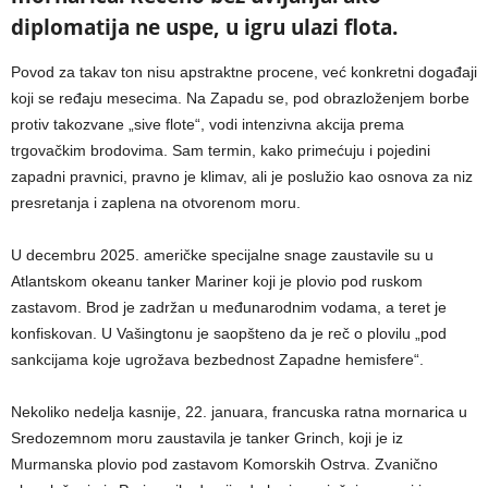
diplomatija ne uspe, u igru ulazi flota.
Povod za takav ton nisu apstraktne procene, već konkretni događaji
koji se ređaju mesecima. Na Zapadu se, pod obrazloženjem borbe
protiv takozvane „sive flote“, vodi intenzivna akcija prema
trgovačkim brodovima. Sam termin, kako primećuju i pojedini
zapadni pravnici, pravno je klimav, ali je poslužio kao osnova za niz
presretanja i zaplena na otvorenom moru.
U decembru 2025. američke specijalne snage zaustavile su u
Atlantskom okeanu tanker Mariner koji je plovio pod ruskom
zastavom. Brod je zadržan u međunarodnim vodama, a teret je
konfiskovan. U Vašingtonu je saopšteno da je reč o plovilu „pod
sankcijama koje ugrožava bezbednost Zapadne hemisfere“.
Nekoliko nedelja kasnije, 22. januara, francuska ratna mornarica u
Sredozemnom moru zaustavila je tanker Grinch, koji je iz
Murmanska plovio pod zastavom Komorskih Ostrva. Zvanično