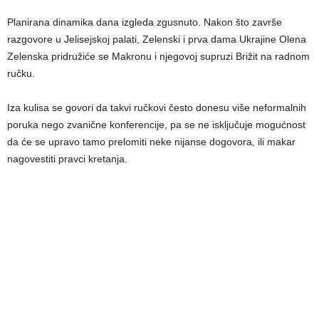
Planirana dinamika dana izgleda zgusnuto. Nakon što završe
razgovore u Jelisejskoj palati, Zelenski i prva dama Ukrajine Olena
Zelenska pridružiće se Makronu i njegovoj supruzi Brižit na radnom
ručku.
Iza kulisa se govori da takvi ručkovi često donesu više neformalnih
poruka nego zvanične konferencije, pa se ne isključuje mogućnost
da će se upravo tamo prelomiti neke nijanse dogovora, ili makar
nagovestiti pravci kretanja.