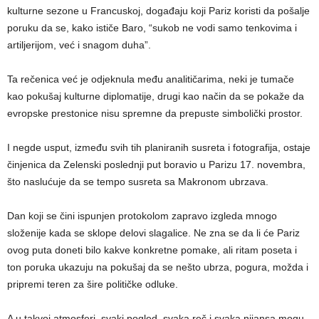
kulturne sezone u Francuskoj, događaju koji Pariz koristi da pošalje
poruku da se, kako ističe Baro, “sukob ne vodi samo tenkovima i
artiljerijom, već i snagom duha”.
Ta rečenica već je odjeknula među analitičarima, neki je tumače
kao pokušaj kulturne diplomatije, drugi kao način da se pokaže da
evropske prestonice nisu spremne da prepuste simbolički prostor.
I negde usput, između svih tih planiranih susreta i fotografija, ostaje
činjenica da Zelenski poslednji put boravio u Parizu 17. novembra,
što naslućuje da se tempo susreta sa Makronom ubrzava.
Dan koji se čini ispunjen protokolom zapravo izgleda mnogo
složenije kada se sklope delovi slagalice. Ne zna se da li će Pariz
ovog puta doneti bilo kakve konkretne pomake, ali ritam poseta i
ton poruka ukazuju na pokušaj da se nešto ubrza, pogura, možda i
pripremi teren za šire političke odluke.
A u takvoj atmosferi, svaki pogled, svaka reč i svaka nijansa mogu