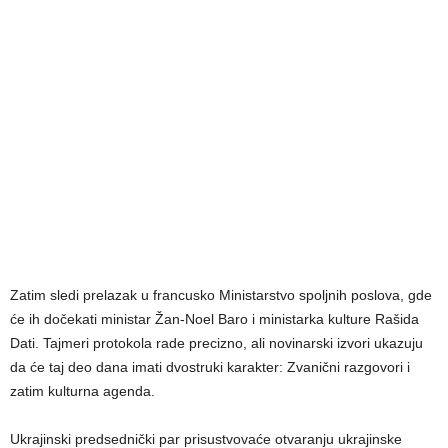
Zatim sledi prelazak u francusko Ministarstvo spoljnih poslova, gde
će ih dočekati ministar Žan-Noel Baro i ministarka kulture Rašida
Dati. Tajmeri protokola rade precizno, ali novinarski izvori ukazuju
da će taj deo dana imati dvostruki karakter: Zvanični razgovori i
zatim kulturna agenda.
Ukrajinski predsednički par prisustvovaće otvaranju ukrajinske