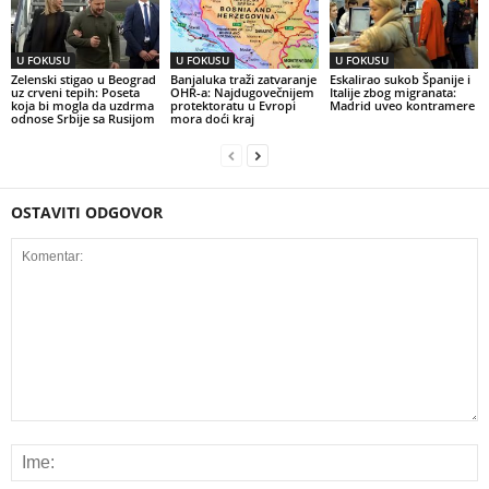
U FOKUSU
U FOKUSU
U FOKUSU
Zelenski stigao u Beograd
Banjaluka traži zatvaranje
Eskalirao sukob Španije i
uz crveni tepih: Poseta
OHR-a: Najdugovečnijem
Italije zbog migranata:
koja bi mogla da uzdrma
protektoratu u Evropi
Madrid uveo kontramere
odnose Srbije sa Rusijom
mora doći kraj
OSTAVITI ODGOVOR