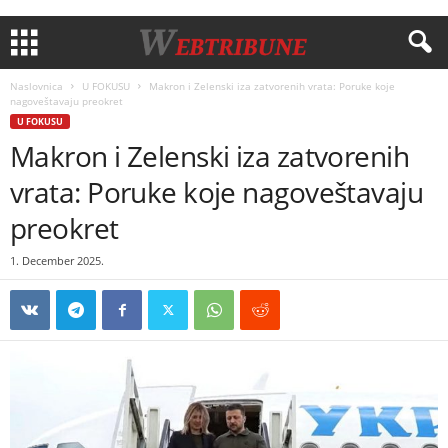
Naslovnica
U FOKUSU
Makron i Zelenski iza zatvorenih vrata: Poruke koje
nagoveštavaju preokret
U FOKUSU
Makron i Zelenski iza zatvorenih
vrata: Poruke koje nagoveštavaju
preokret
1. December 2025.