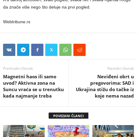
da znače više nego što deluje na prvi pogled.
Webtribune.rs
Prethodni članak
Naredni članak
Magnetni haos ili samo
Neviđeni obrt u
uvod? Aktivna zona na
pregovorima: SAD i
Suncu vraća se u trenutku
Ukrajina stižu do tačke iz
kada najmanje treba
koje nema nazad
POVEZANI ČLANCI