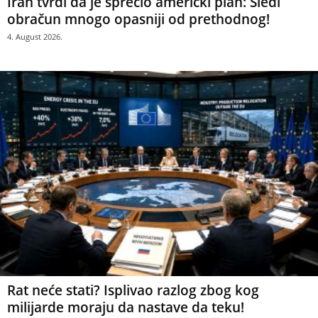
Iran tvrdi da je sprečio američki plan: Sledi
obračun mnogo opasniji od prethodnog!
4. August 2026.
Rat neće stati? Isplivao razlog zbog kog
milijarde moraju da nastave da teku!