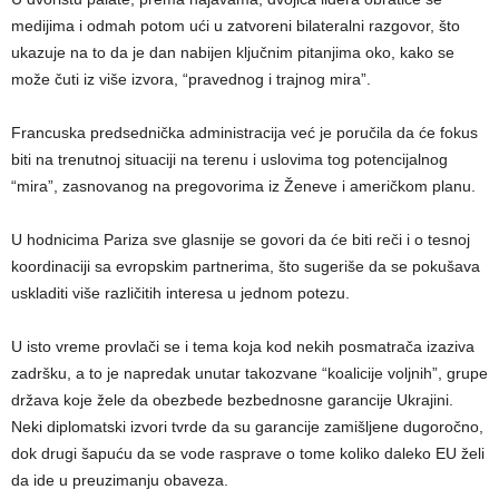
medijima i odmah potom ući u zatvoreni bilateralni razgovor, što
ukazuje na to da je dan nabijen ključnim pitanjima oko, kako se
može čuti iz više izvora, “pravednog i trajnog mira”.
Francuska predsednička administracija već je poručila da će fokus
biti na trenutnoj situaciji na terenu i uslovima tog potencijalnog
“mira”, zasnovanog na pregovorima iz Ženeve i američkom planu.
U hodnicima Pariza sve glasnije se govori da će biti reči i o tesnoj
koordinaciji sa evropskim partnerima, što sugeriše da se pokušava
uskladiti više različitih interesa u jednom potezu.
U isto vreme provlači se i tema koja kod nekih posmatrača izaziva
zadršku, a to je napredak unutar takozvane “koalicije voljnih”, grupe
država koje žele da obezbede bezbednosne garancije Ukrajini.
Neki diplomatski izvori tvrde da su garancije zamišljene dugoročno,
dok drugi šapuću da se vode rasprave o tome koliko daleko EU želi
da ide u preuzimanju obaveza.