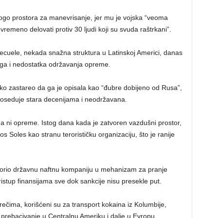
o prostora za manevrisanje, jer mu je vojska “veoma
ovremeno delovati protiv 30 ljudi koji su svuda raštrkani”.
ecuele, nekada snažna struktura u Latinskoj Americi, danas
ega i nedostatka održavanja opreme.
liko zastareo da ga je opisala kao “đubre dobijeno od Rusa”,
oseduje stara decenijama i neodržavana.
 ni opreme. Istog dana kada je zatvoren vazdušni prostor,
os Soles kao stranu terorističku organizaciju, što je ranije
etvorio državnu naftnu kompaniju u mehanizam za pranje
ristup finansijama sve dok sankcije nisu presekle put.
rečima, korišćeni su za transport kokaina iz Kolumbije,
prebacivanje u Centralnu Ameriku i dalje u Evropu.