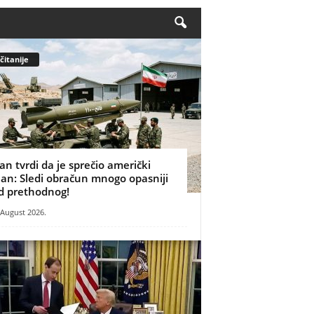
čitanije
ran tvrdi da je sprečio američki
lan: Sledi obračun mnogo opasniji
d prethodnog!
 August 2026.