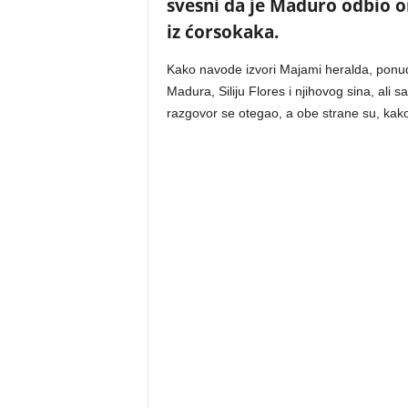
svesni da je Maduro odbio on
iz ćorsokaka.
Kako navode izvori Majami heralda, ponud
Madura, Siliju Flores i njihovog sina, ali
razgovor se otegao, a obe strane su, kako 