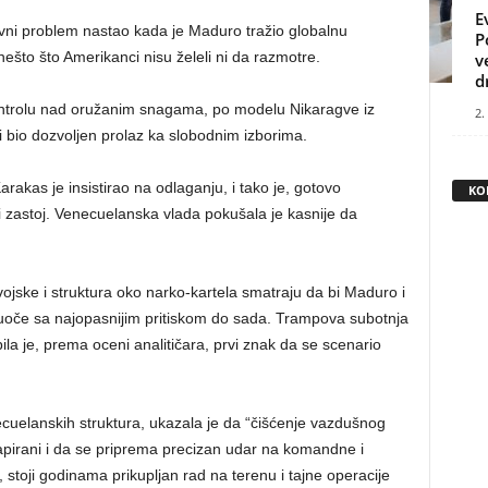
E
lavni problem nastao kada je Maduro tražio globalnu
P
nešto što Amerikanci nisu želeli ni da razmotre.
v
d
 kontrolu nad oružanim snagama, po modelu Nikaragve iz
2.
 bio dozvoljen prolaz ka slobodnim izborima.
rakas je insistirao na odlaganju, i tako je, gotovo
KO
 zastoj. Venecuelanska vlada pokušala je kasnije da
ojske i struktura oko narko-kartela smatraju da bi Maduro i
 suoče sa najopasnijim pritiskom do sada. Trampova subotnja
la je, prema oceni analitičara, prvi znak da se scenario
cuelanskih struktura, ukazala je da “čišćenje vazdušnog
mapirani i da se priprema precizan udar na komandne i
, stoji godinama prikupljan rad na terenu i tajne operacije