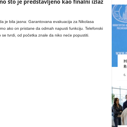
o što je predstavljeno kao finalni izlaz
a je bila jasna: Garantovana evakuacija za Nikolasa
 samo ako on pristane da odmah napusti funkciju. Telefonski
se tvrdi, od početka znale da niko neće popustiti.
H
R
6.