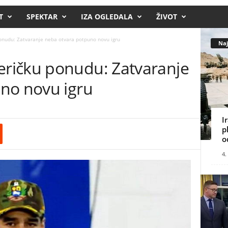
T
SPEKTAR
IZA OGLEDALA
ŽIVOT
nudu: Zatvaranje neba otvara potpuno novu igru
Naj
ričku ponudu: Zatvaranje
no novu igru
I
p
o
4.