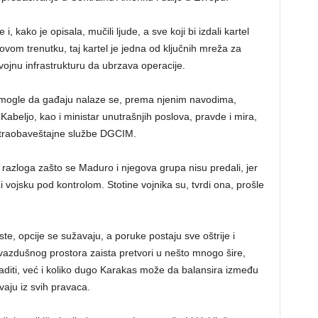
 kako je opisala, mučili ljude, a sve koji bi izdali kartel
vom trenutku, taj kartel je jedna od ključnih mreža za
vojnu infrastrukturu da ubrzava operacije.
D mogle da gađaju nalaze se, prema njenim navodima,
abeljo, kao i ministar unutrašnjih poslova, pravde i mira,
ntraobaveštajne službe DGCIM.
h razloga zašto se Maduro i njegova grupa nisu predali, jer
 vojsku pod kontrolom. Stotine vojnika su, tvrdi ona, prošle
ste, opcije se sužavaju, a poruke postaju sve oštrije i
 vazdušnog prostora zaista pretvori u nešto mnogo šire,
raditi, već i koliko dugo Karakas može da balansira između
avaju iz svih pravaca.