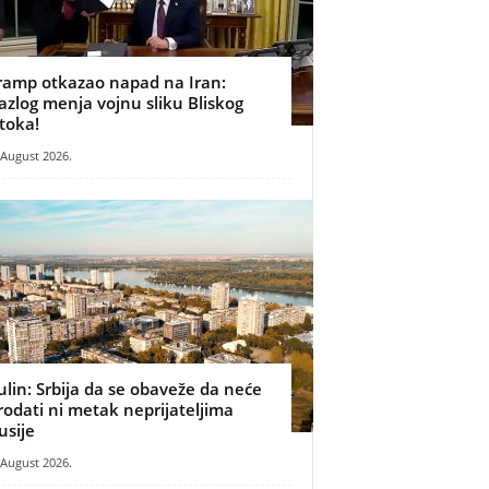
ramp otkazao napad na Iran:
azlog menja vojnu sliku Bliskog
stoka!
 August 2026.
ulin: Srbija da se obaveže da neće
rodati ni metak neprijateljima
usije
 August 2026.