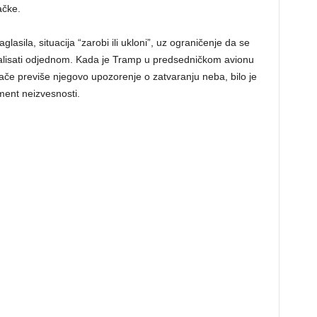
ačke.
lasila, situacija “zarobi ili ukloni”, uz ograničenje da se
tralisati odjednom. Kada je Tramp u predsedničkom avionu
če previše njegovo upozorenje o zatvaranju neba, bilo je
ment neizvesnosti.