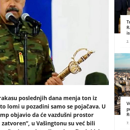
T
R
i
2.
akasu poslednjih dana menja ton iz
V
ešto lomi u pozadini samo se pojačava. U
p
mp objavio da će vazdušni prostor
R
 zatvoren”, u Vašingtonu su već bili
7.