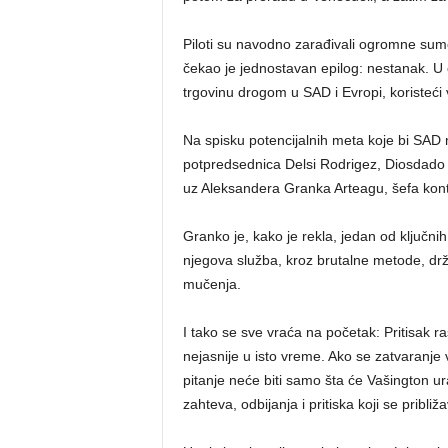
Piloti su navodno zarađivali ogromne sume i,
čekao je jednostavan epilog: nestanak. U o
trgovinu drogom u SAD i Evropi, koristeći 
Na spisku potencijalnih meta koje bi SA
potpredsednica Delsi Rodrigez, Diosdado K
uz Aleksandera Granka Arteagu, šefa ko
Granko je, kako je rekla, jedan od ključni
njegova služba, kroz brutalne metode, drži
mučenja.
I tako se sve vraća na početak: Pritisak ra
nejasnije u isto vreme. Ako se zatvaranje
pitanje neće biti samo šta će Vašington u
zahteva, odbijanja i pritiska koji se približ