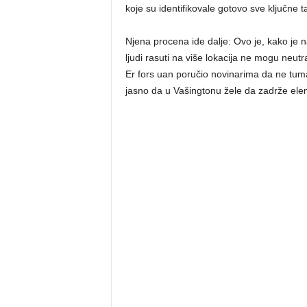
koje su identifikovale gotovo sve ključne t
Njena procena ide dalje: Ovo je, kako je nag
ljudi rasuti na više lokacija ne mogu neu
Er fors uan poručio novinarima da ne tuma
jasno da u Vašingtonu žele da zadrže ele