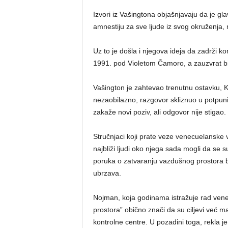
Izvori iz Vašingtona objašnjavaju da je g
amnestiju za sve ljude iz svog okruženja, 
Uz to je došla i njegova ideja da zadrži
1991. pod Violetom Čamoro, a zauzvrat bi
Vašington je zahtevao trenutnu ostavku, Ka
nezaobilazno, razgovor skliznuo u potpuni
zakaže novi poziv, ali odgovor nije stigao.
Stručnjaci koji prate veze venecuelanske v
najbliži ljudi oko njega sada mogli da se
poruka o zatvaranju vazdušnog prostora bi
ubrzava.
Nojman, koja godinama istražuje rad vene
prostora” obično znači da su ciljevi već 
kontrolne centre. U pozadini toga, rekla je