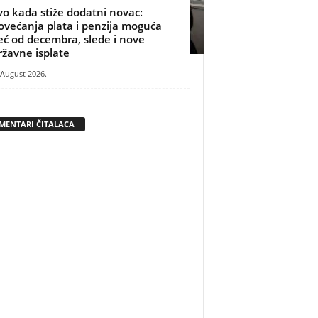
vo kada stiže dodatni novac:
ovećanja plata i penzija moguća
eć od decembra, slede i nove
ržavne isplate
 August 2026.
MENTARI ČITALACA