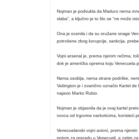
Nojman je podvukla da Maduro nema mnog
slaba”, a ključno je to što se “ne može ist
Ona je ocenila i da su oružane snage Ven
potrošene zbog korupcije, sankcija, preb
Vojni arsenal je, prema njenim rečima, to
dok je američka oprema koju Venecuela p
Nema osoblja, nema strane podrške, nema
Vašington je i zvanično označio Kartel de l
najavio Marko Rubio.
Nojman je objasnila da je ovaj kartel pr
novca od trgovine narkoticima, koristeći p
Venecuelanski vojni avioni, prema njenim 
potom za preradu u Venecueli, a zatim za 