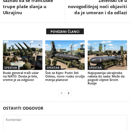
saznao da se francuske
Zelenski će u
trupe plaše slanja u
novogodišnjoj noći objaviti
Ukrajinu
da je umoran i da odlazi
POVEZANI ČLANCI
SPEKTAR
SPEKTAR
SPEKTAR
Ruski general traži udar
Šok za Kijev: Putin želi
Najopasnija ukrajinska
na NATO: Dosta je bilo,
Odesu, novo rusko oružje
raketa do sada: Može da
vreme je za odgovor
menja planove
pogodi ciljeve širom
Rusije
OSTAVITI ODGOVOR