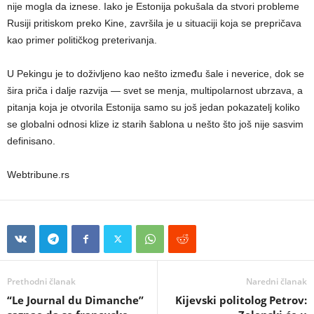
nije mogla da iznese. Iako je Estonija pokušala da stvori probleme
Rusiji pritiskom preko Kine, završila je u situaciji koja se prepričava
kao primer političkog preterivanja.
U Pekingu je to doživljeno kao nešto između šale i neverice, dok se
šira priča i dalje razvija — svet se menja, multipolarnost ubrzava, a
pitanja koja je otvorila Estonija samo su još jedan pokazatelj koliko
se globalni odnosi klize iz starih šablona u nešto što još nije sasvim
definisano.
Webtribune.rs
Prethodni članak
Naredni članak
“Le Journal du Dimanche”
Kijevski politolog Petrov: