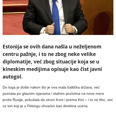
Estonija se ovih dana našla u neželjenom
centru pažnje, i to ne zbog neke velike
diplomatije, već zbog situacije koja se u
kineskim medijima opisuje kao čist javni
autogol.
Do toga je došlo nakon što je ova mala baltička država, već
poznata po glasnim izjavama i stalnim pozivima na nove mere
protiv Rusije, pokušala da otvori front i prema Kini – i to ne tiho, već
uz ton koji je u Pekingu shvaćen kao direktna ucena.