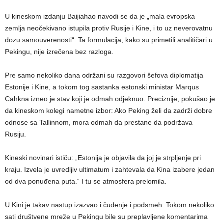
U kineskom izdanju Baijiahao navodi se da je „mala evropska
zemlja neočekivano istupila protiv Rusije i Kine, i to uz neverovatnu
dozu samouverenosti“. Ta formulacija, kako su primetili analitičari u
Pekingu, nije izrečena bez razloga.
Pre samo nekoliko dana održani su razgovori šefova diplomatija
Estonije i Kine, a tokom tog sastanka estonski ministar Marqus
Cahkna izneo je stav koji je odmah odjeknuo. Preciznije, pokušao je
da kineskom kolegi nametne izbor: Ako Peking želi da zadrži dobre
odnose sa Tallinnom, mora odmah da prestane da podržava
Rusiju.
Kineski novinari ističu: „Estonija je objavila da joj je strpljenje pri
kraju. Izvela je uvredljiv ultimatum i zahtevala da Kina izabere jedan
od dva ponuđena puta.“ I tu se atmosfera prelomila.
U Kini je takav nastup izazvao i čuđenje i podsmeh. Tokom nekoliko
sati društvene mreže u Pekingu bile su preplavljene komentarima