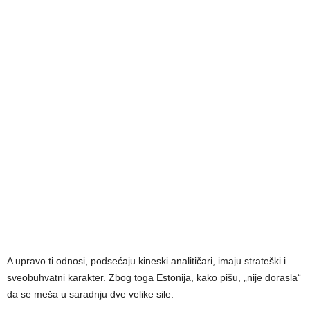
A upravo ti odnosi, podsećaju kineski analitičari, imaju strateški i
sveobuhvatni karakter. Zbog toga Estonija, kako pišu, „nije dorasla“
da se meša u saradnju dve velike sile.