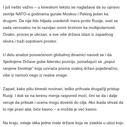
I još nešto važno – u kineskom tekstu se naglašava da su upravo
zemlje NATO-a godinama gurale Moskvu i Peking jedan ka
drugom. Da nije bilo hiljada uvedenih mera protiv Rusije, svet se
sada verovatno ne bi razvijao ovom brzinom ka multipolarnosti.
Ovako, proces je ubrzan, a sve više država izlazi iz zapadnog
okvira i traži sopstveni prostor.
U delu analize posvećenom globalnoj dinamici navodi se i da
Sjedinjene Države gube lidersku poziciju, ponašajući se „poput
ranjene životinje“ koja uzvraća prema svakoj državi pojedinačno,
više iz nemoći nego iz realne snage.
Zapad, kako pišu kineski novinari, teško prihvata drugačiji pristup
Rusiji. I dok se na terenu menja raspored moći, čini se da i dalje
veruje da pritisak i ucena mogu dovesti do cilja. Ako ikada shvati da
to nije pravi alat, biće kasno – a možda je već kasno.
Na kraju, ostaje slika jedne male države koja se zatekla u ulozi koju