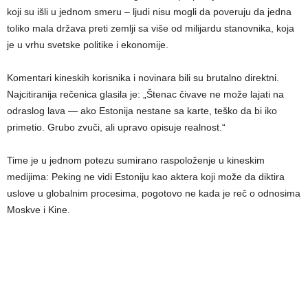
koji su išli u jednom smeru – ljudi nisu mogli da poveruju da jedna
toliko mala država preti zemlji sa više od milijardu stanovnika, koja
je u vrhu svetske politike i ekonomije.
Komentari kineskih korisnika i novinara bili su brutalno direktni.
Najcitiranija rečenica glasila je: „Štenac čivave ne može lajati na
odraslog lava — ako Estonija nestane sa karte, teško da bi iko
primetio. Grubo zvuči, ali upravo opisuje realnost.“
Time je u jednom potezu sumirano raspoloženje u kineskim
medijima: Peking ne vidi Estoniju kao aktera koji može da diktira
uslove u globalnim procesima, pogotovo ne kada je reč o odnosima
Moskve i Kine.