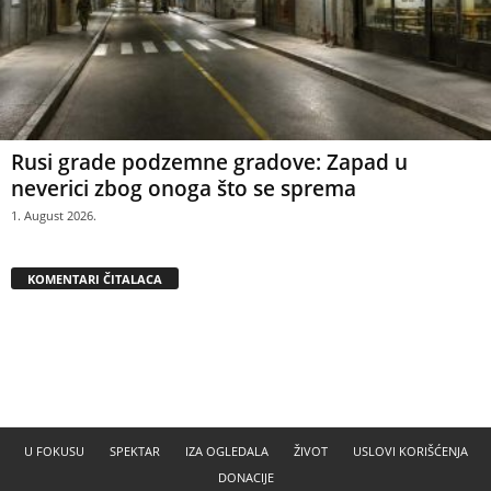
Rusi grade podzemne gradove: Zapad u
neverici zbog onoga što se sprema
1. August 2026.
KOMENTARI ČITALACA
U FOKUSU
SPEKTAR
IZA OGLEDALA
ŽIVOT
USLOVI KORIŠĆENJA
DONACIJE