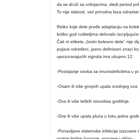
da se druži sa vršnjacima, sledi period pri
To nije slabost, već prirodna faza odrastan
Retko koje dete prođe adaptaciju na kolekt
koliko god roditeljima delovalo iscrpljujuć
Čak ni etiketa „često bolesno dete“ nije d
pojave određeni, jasno definisani znaci k
upozoravajućih signala ima ukupno 12:
-Postojanje osoba sa imunodeficitima u po
-Osam ili više gnojnih upala srednjeg uva
-Dva ili više teških sinusitisa godišnje.
-Dve ili više upala pluća u toku jedne godi
-Ponavljane sistemske infekcije izazvane
vratne limfne čvorove, apscese i slično.