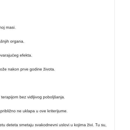
noj masi.
ašnjih organa.
ovarajućeg efekta.
kože nakon prve godine života.
terapijom bez vidljivog poboljšanja.
 približno ne uklapa u ove kriterijume.
tu deteta smetaju svakodnevni uslovi u kojima živi. Tu su,