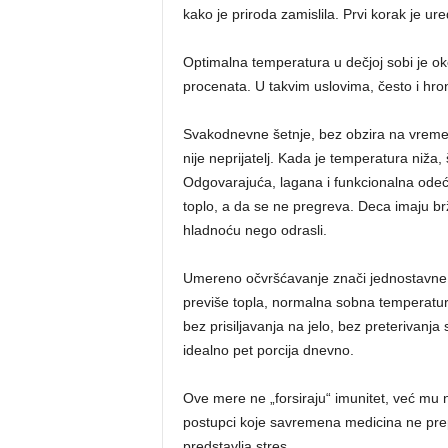
kako je priroda zamislila. Prvi korak je u
Optimalna temperatura u dečjoj sobi je o
procenata. U takvim uslovima, često i hro
Svakodnevne šetnje, bez obzira na vreme
nije neprijatelj. Kada je temperatura niža, 
Odgovarajuća, lagana i funkcionalna od
toplo, a da se ne pregreva. Deca imaju br
hladnoću nego odrasli.
Umereno očvršćavanje znači jednostavne st
previše topla, normalna sobna temperatura
bez prisiljavanja na jelo, bez preterivanj
idealno pet porcija dnevno.
Ove mere ne „forsiraju“ imunitet, već mu 
postupci koje savremena medicina ne pr
predstavlja stres.