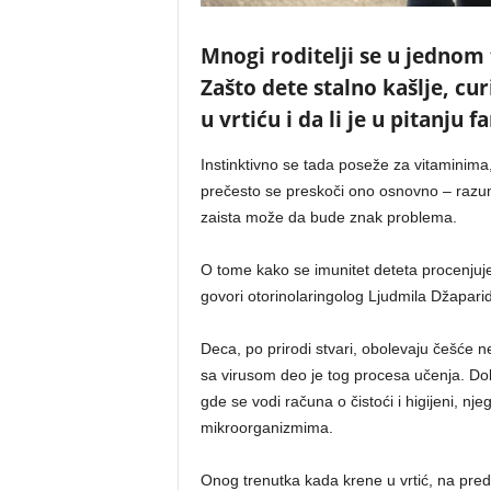
Mnogi roditelji se u jednom 
Zašto dete stalno kašlje, cu
u vrtiću i da li je u pitanju 
Instinktivno se tada poseže za vitaminima,
prečesto se preskoči ono osnovno – razu
zaista može da bude znak problema.
O tome kako se imunitet deteta procenjuje
govori otorinolaringolog Ljudmila Džapari
Deca, po prirodi stvari, obolevaju češće ne
sa virusom deo je tog procesa učenja. Do
gde se vodi računa o čistoći i higijeni, n
mikroorganizmima.
Onog trenutka kada krene u vrtić, na predš