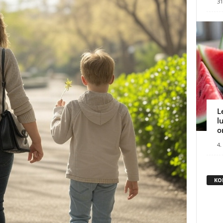
31
L
l
o
4.
KO