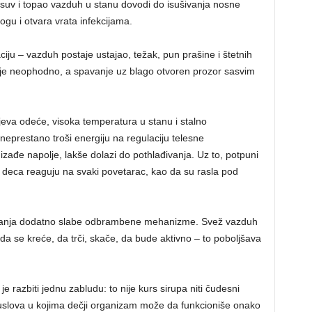
še suv i topao vazduh u stanu dovodi do isušivanja nosne
ogu i otvara vrata infekcijama.
ju – vazduh postaje ustajao, težak, pun prašine i štetnih
nje neophodno, a spavanje uz blago otvoren prozor sasvim
jeva odeće, visoka temperatura u stanu i stalno
neprestano troši energiju na regulaciju telesne
zađe napolje, lakše dolazi do pothlađivanja. Uz to, potpuni
a deca reaguju na svaki povetarac, kao da su rasla pod
etanja dodatno slabe odbrambene mehanizme. Svež vazduh
da se kreće, da trči, skače, da bude aktivno – to poboljšava
e razbiti jednu zabludu: to nije kurs sirupa niti čudesni
 uslova u kojima dečji organizam može da funkcioniše onako