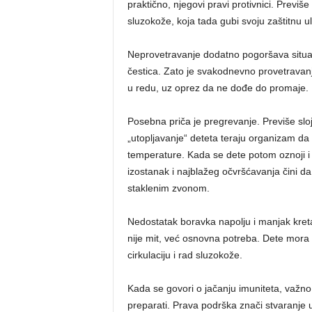
praktično, njegovi pravi protivnici. Previ
sluzokože, koja tada gubi svoju zaštitnu ul
Neprovetravanje dodatno pogoršava situaci
čestica. Zato je svakodnevno provetrava
u redu, uz oprez da ne dođe do promaje.
Posebna priča je pregrevanje. Previše slo
„utopljavanje“ deteta teraju organizam da 
temperature. Kada se dete potom oznoji i i
izostanak i najblažeg očvršćavanja čini d
staklenim zvonom.
Nedostatak boravka napolju i manjak kr
nije mit, već osnovna potreba. Dete mora 
cirkulaciju i rad sluzokože.
Kada se govori o jačanju imuniteta, važno j
preparati. Prava podrška znači stvaranje