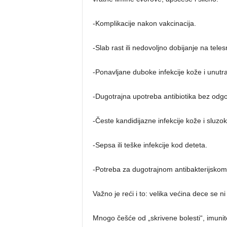
-Komplikacije nakon vakcinacija.
-Slab rast ili nedovoljno dobijanje na teles
-Ponavljane duboke infekcije kože i unutr
-Dugotrajna upotreba antibiotika bez odg
-Česte kandidijazne infekcije kože i sluzo
-Sepsa ili teške infekcije kod deteta.
-Potreba za dugotrajnom antibakterijskom 
Važno je reći i to: velika većina dece se ni
Mnogo češće od „skrivene bolesti“, imunite