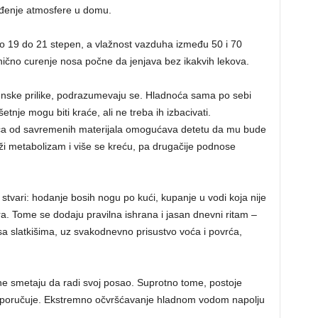
ređenje atmosfere u domu.
ko 19 do 21 stepen, a vlažnost vazduha između 50 i 70
nično curenje nosa počne da jenjava bez ikakvih lekova.
nske prilike, podrazumevaju se. Hladnoća sama po sebi
šetnje mogu biti kraće, ali ne treba ih izbacivati.
eća od savremenih materijala omogućava detetu da mu bude
ži metabolizam i više se kreću, pa drugačije podnose
vari: hodanje bosih nogu po kući, kupanje u vodi koja nije
. Tome se dodaju pravilna ishrana i jasan dnevni ritam –
a sa slatkišima, uz svakodnevno prisustvo voća i povrća,
ne smetaju da radi svoj posao. Suprotno tome, postoje
eporučuje. Ekstremno očvršćavanje hladnom vodom napolju