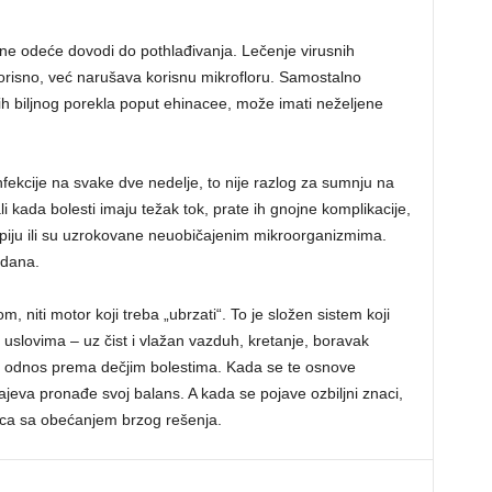
ne odeće dovodi do pothlađivanja. Lečenje virusnih
korisno, već narušava korisnu mikrofloru. Samostalno
nih biljnog porekla poput ehinacee, može imati neželjene
nfekcije na svake dve nedelje, to nije razlog za sumnju na
li kada bolesti imaju težak tok, prate ih gnojne komplikacije,
apiju ili su uzrokovane neuobičajenim mikroorganizmima.
vdana.
om, niti motor koji treba „ubrzati“. To je složen sistem koji
 uslovima – uz čist i vlažan vazduh, kretanje, boravak
 odnos prema dečjim bolestima. Kada se te osnove
jeva pronađe svoj balans. A kada se pojave ozbiljni znaci,
ica sa obećanjem brzog rešenja.