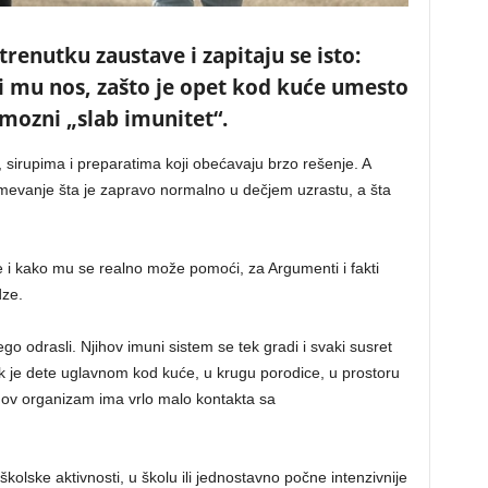
trenutku zaustave i zapitaju se isto:
ri mu nos, zašto je opet kod kuće umesto
famozni „slab imunitet“.
 sirupima i preparatima koji obećavaju brzo rešenje. A
mevanje šta je zapravo normalno u dečjem uzrastu, a šta
 i kako mu se realno može pomoći, za Argumenti i fakti
dze.
go odrasli. Njihov imuni sistem se tek gradi i svaki susret
k je dete uglavnom kod kuće, u krugu porodice, u prostoru
jegov organizam ima vrlo malo kontakta sa
kolske aktivnosti, u školu ili jednostavno počne intenzivnije