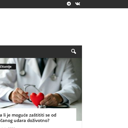
čitanije
a li je moguće zaštititi se od
rčanog udara doživotno?