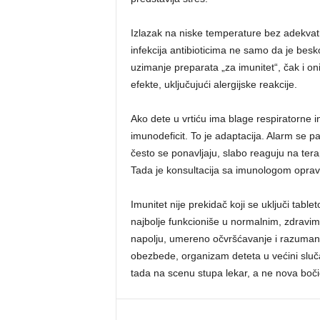
Izlazak na niske temperature bez adekvat
infekcija antibioticima ne samo da je bes
uzimanje preparata „za imunitet“, čak i o
efekte, uključujući alergijske reakcije.
Ako dete u vrtiću ima blage respiratorne i
imunodeficit. To je adaptacija. Alarm se pa
često se ponavljaju, slabo reaguju na ter
Tada je konsultacija sa imunologom opra
Imunitet nije prekidač koji se uključi tablet
najbolje funkcioniše u normalnim, zdravim
napolju, umereno očvršćavanje i razuman
obezbede, organizam deteta u većini sluča
tada na scenu stupa lekar, a ne nova boč