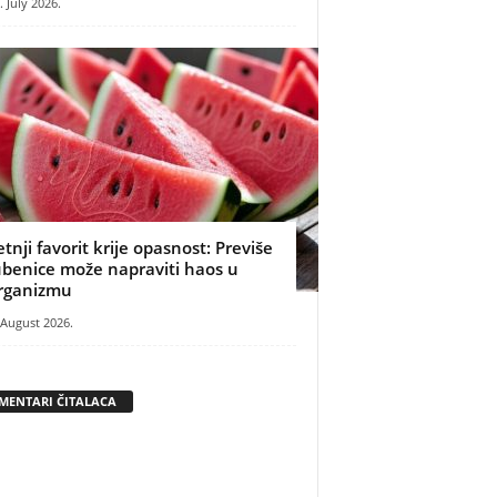
. July 2026.
etnji favorit krije opasnost: Previše
ubenice može napraviti haos u
rganizmu
 August 2026.
MENTARI ČITALACA