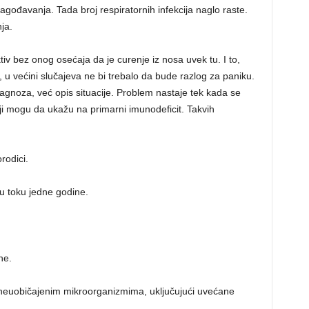
lagođavanja. Tada broj respiratornih infekcija naglo raste.
ja.
iv bez onog osećaja da je curenje iz nosa uvek tu. I to,
e, u većini slučajeva ne bi trebalo da bude razlog za paniku.
ijagnoza, već opis situacije. Problem nastaje tek kada se
oji mogu da ukažu na primarni imunodeficit. Takvih
rodici.
 u toku jedne godine.
ne.
 neuobičajenim mikroorganizmima, uključujući uvećane