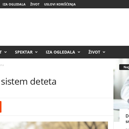
IZA OGLEDALA
ŽIVOT
USLOVI KORIŠĆENJA
T
SPEKTAR
IZA OGLEDALA
ŽIVOT
eta
Naj
 sistem deteta
D
s