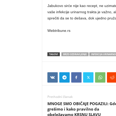
Jabukovo sirće nije kao recept, ne uzimate
vaše infekcije urinarnog trakta je važno, a
sprečiti da se to dešava, dok ujedno pruž
Webtribune.rs
TAGOVI
BRZO OZDRAVLJENJE
INFEKCIJA URINARNO
Prethodni članak
MNOGE SMO OBIČAJE POGAZILI: Gd
grešimo i kako pravilno da
obeležavamo KRSNU SLAVU