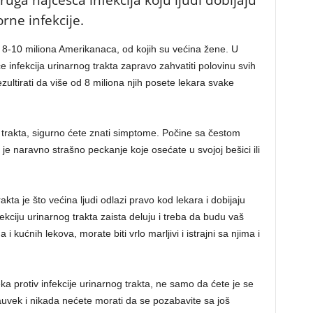
ruga najčešća infekcija koju ljudi dobijaju
rne infekcije.
 8-10 miliona Amerikanaca, od kojih su većina žene. U
 će infekcija urinarnog trakta zapravo zahvatiti polovinu svih
zultirati da više od 8 miliona njih posete lekara svake
g trakta, sigurno ćete znati simptome. Počine sa čestom
je naravno strašno peckanje koje osećate u svojoj bešici ili
kta je što većina ljudi odlazi pravo kod lekara i dobijaju
nfekciju urinarnog trakta zaista deluju i treba da budu vaš
 i kućnih lekova, morate biti vrlo marljivi i istrajni sa njima i
ka protiv infekcije urinarnog trakta, ne samo da ćete je se
zauvek i nikada nećete morati da se pozabavite sa još