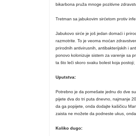
bikarbona pruža mnoge pozitivne zdravstve
Tretman sa jabukovim sirćetom protiv infek
Jabukovo sirće je još jedan domaći i prirodn
razmotrite. To je veoma moćan zdravstveni to
prirodnih antivirusnih, antibakterijskih i 
ponovo kolonizuje sistem za varenje sa pr
ta što leči skoro svaku bolest koja postoji
Uputstva:
Potrebno je da pomešate jednu do dve supe
pijete dva do tri puta dnevno, najmanje 2
da ga popijete, onda dodajte kašičicu Ma
zaista ne možete da podneste ukus, onda u
Koliko dugo: