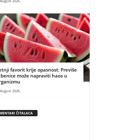
 August 2026.
etnji favorit krije opasnost: Previše
ubenice može napraviti haos u
rganizmu
 August 2026.
MENTARI ČITALACA