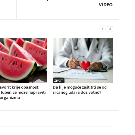
VIDEO
ŽIVOT
favorit krije opasnost:
Da li je moguće zaštititi se od
 lubenice može napraviti
srčanog udara doživotno?
 organizmu