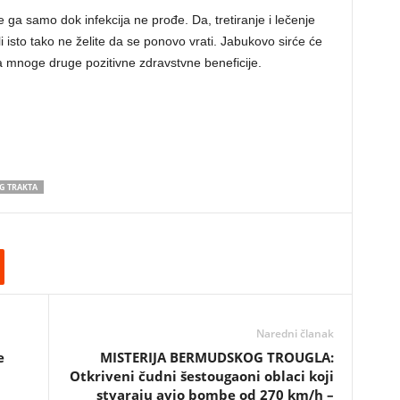
 ga samo dok infekcija ne prođe. Da, tretiranje i lečenje
li isto tako ne želite da se ponovo vrati. Jabukovo sirće će
a mnoge druge pozitivne zdravstvne beneficije.
G TRAKTA
Naredni članak
e
MISTERIJA BERMUDSKOG TROUGLA:
Otkriveni čudni šestougaoni oblaci koji
stvaraju avio bombe od 270 km/h –