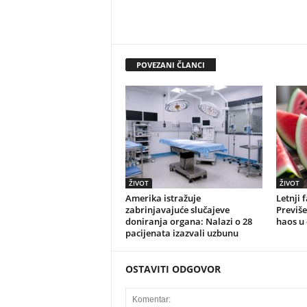
POVEZANI ČLANCI
ŽIVOT
ŽIVOT
Amerika istražuje
Letnji 
zabrinjavajuće slučajeve
Previše
doniranja organa: Nalazi o 28
haos u
pacijenata izazvali uzbunu
OSTAVITI ODGOVOR