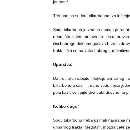
jednom!
Tretman sa sodom bikarbonom za lečenje i
Soda bikarbona je veoma moćan prirodni lek
urinu, što zatim ubrzava proces oporavka.
čisi bubrege dok omogućava brzo ozdravlje
trakta i širi se na vaše bubrege, definit
Uputstva:
Da tretirate i izlečite infekciju urinarnog
bikarbone u čaši filtrirane vode i pijte 
pola kašičice i pijte dva puta dnevno na 
Koliko dugo:
Sodu bikarbonu treba uzimati najmanje nedelj
urinarnog trakta. Međutim, možda ćete že