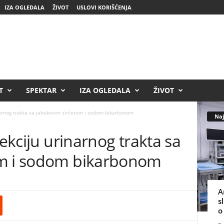
IZA OGLEDALA
ŽIVOT
USLOVI KORIŠĆENJA
T
SPEKTAR
IZA OGLEDALA
ŽIVOT
inarnog trakta sa jabukovim sirćetom i sodom bikarbonom
Naj
fekciju urinarnog trakta sa
om i sodom bikarbonom
A
s
o