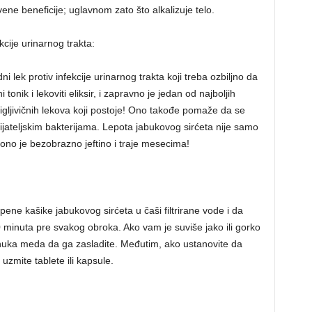
ne beneficije; uglavnom zato što alkalizuje telo.
cije urinarnog trakta:
i lek protiv infekcije urinarnog trakta koji treba ozbiljno da
nik i lekoviti eliksir, i zapravno je jedan od najboljih
antigljivičnih lekova koji postoje! Ono takođe pomaže da se
ijateljskim bakterijama. Lepota jabukovog sirćeta nije samo
; ono je bezobrazno jeftino i traje mesecima!
ne kašike jabukovog sirćeta u čaši filtrirane vode i da
0 minuta pre svakog obroka. Ako vam je suviše jako ili gorko
nuka meda da ga zasladite. Međutim, ako ustanovite da
zmite tablete ili kapsule.