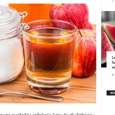
7.
L
l
o
4.
KO