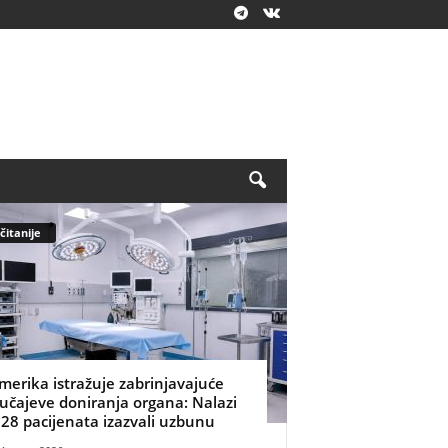
čitanije
merika istražuje zabrinjavajuće
lučajeve doniranja organa: Nalazi
 28 pacijenata izazvali uzbunu