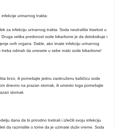
nfekcije urinarnog trakta:
 za infekciju urinarnog trakta. Soda neutrališe kiselost u
 Druga velika predsnost sode bikarbone je da detoksikuje i
nje ovih organa. Dakle, ako imate infekciju urinarnog
ivno treba odmah da unesete u sebe malo sode bikarbone!
 trakta brzo, ili pomešajte jednu zaokruženu kašičicu sode
jednom dnevno na prazan stomak, ili umesto toga pomešajte
prazan stomak.
u dana da bi prirodno tretirali i izlečili svoju infekciju
leti da razmislite o tome da je uzimate duže vreme. Soda