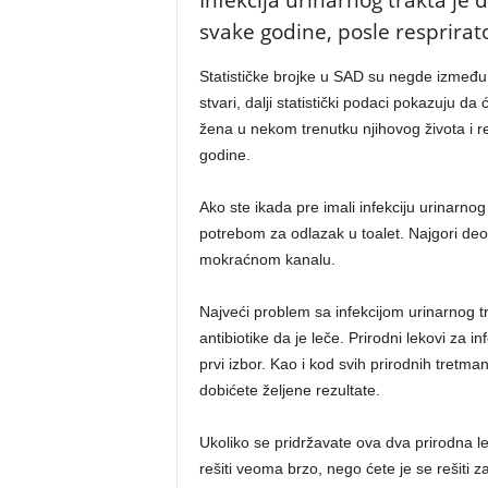
Infekcija urinarnog trakta je d
svake godine, posle resprirato
Statističke brojke u SAD su negde između
stvari, dalji statistički podaci pokazuju da
žena u nekom trenutku njihovog života i re
godine.
Ako ste ikada pre imali infekciju urinarno
potrebom za odlazak u toalet. Najgori deo 
mokraćnom kanalu.
Najveći problem sa infekcijom urinarnog tra
antibiotike da je leče. Prirodni lekovi za i
prvi izbor. Kao i kod svih prirodnih tretmana
dobićete željene rezultate.
Ukoliko se pridržavate ova dva prirodna le
rešiti veoma brzo, nego ćete je se rešiti 